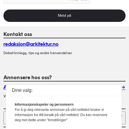
Meld på
Kontakt oss
redaksjon@arkitektur.no
Debattinnlegg, tips og andre henvendelser.
Annonsere hos oss?
Annonser
Dine valg:
Vil du annonsere i Arkitektur? Les mer her.
Informasjonskapsler og personvern
For å gi deg relevante annonser på vårt nettsted bruker vi
Sider
informasjon fra ditt besøk på vårt nettsted. Du kan reservere
deg mot dette under "Innstillinger".