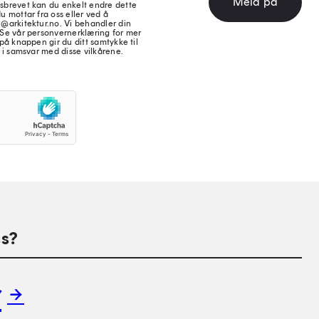
Meld på
sbrevet kan du enkelt endre dette
u mottar fra oss eller ved å
@arkitektur.no. Vi behandler din
 Se vår personvernerklæring for mer
på knappen gir du ditt samtykke til
 i samsvar med disse vilkårene.
s?
r