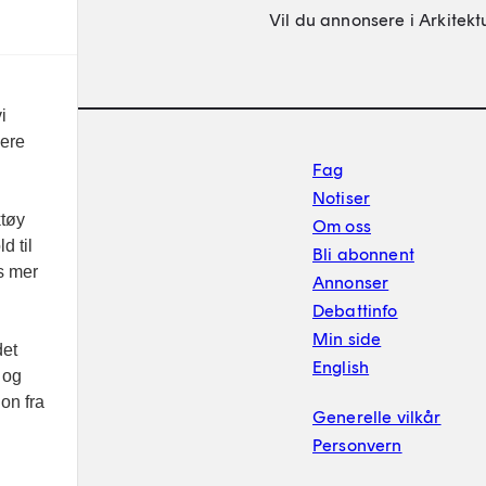
Vil du annonsere i Arkitekt
i
vere
Footer sekundærnavigasj
Fag
Notiser
ktøy
Om oss
d til
Bli abonnent
es mer
Annonser
Debattinfo
Min side
det
English
 og
on fra
Generelle vilkår
Personvern