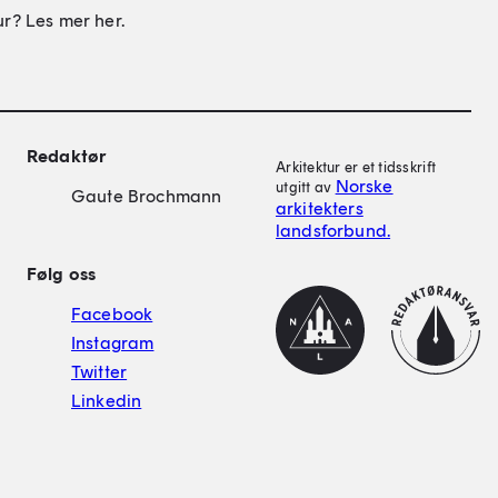
ur? Les mer her.
on
Redaktør
Arkitektur er et tidsskrift
Norske
utgitt av
Gaute Brochmann
arkitekters
landsforbund.
Følg oss
NAL
Redaktørplakat
Facebook
Instagram
Twitter
Linkedin