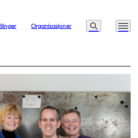
llinger
Organisasjoner
Søk
Meny