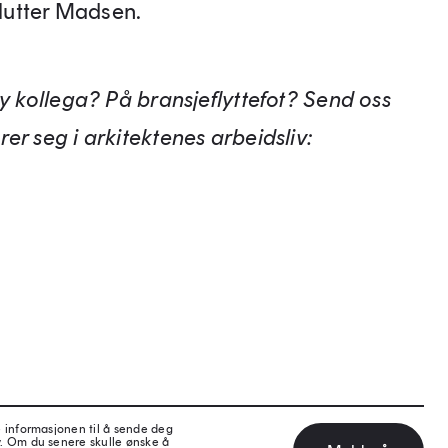
slutter Madsen.
ny kollega? På bransjeflyttefot? Send oss
er seg i arkitektenes arbeidsliv:
e informasjonen til å sende deg
v. Om du senere skulle ønske å