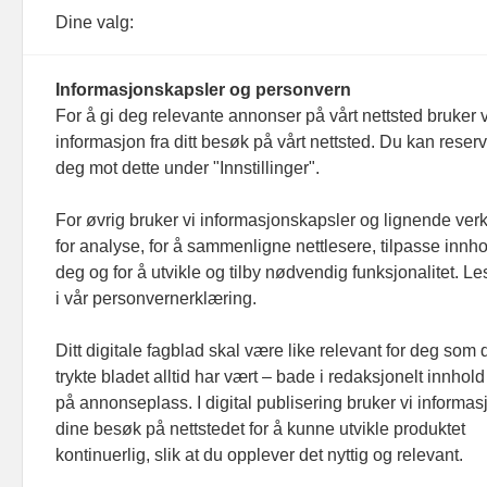
Debattinnlegg, tips og andre henvendelser.
Dine valg:
Informasjonskapsler og personvern
For å gi deg relevante annonser på vårt nettsted bruker v
informasjon fra ditt besøk på vårt nettsted. Du kan reser
Footer hovednavigasjon
deg mot dette under "Innstillinger".
Aktuelt
Meninger
For øvrig bruker vi informasjonskapsler og lignende ver
for analyse, for å sammenligne nettlesere, tilpasse innhol
Prosjekter
deg og for å utvikle og tilby nødvendig funksjonalitet. L
Folk
i vår personvernerklæring.
Ledige stillinger
Ditt digitale fagblad skal være like relevant for deg som 
Organisasjoner
trykte bladet alltid har vært – bade i redaksjonelt innhold
på annonseplass. I digital publisering bruker vi informasj
dine besøk på nettstedet for å kunne utvikle produktet
kontinuerlig, slik at du opplever det nyttig og relevant.