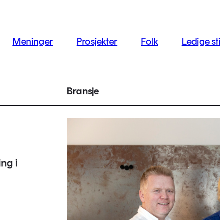
jon
Meninger
Prosjekter
Folk
Ledige sti
Bransje
ng i