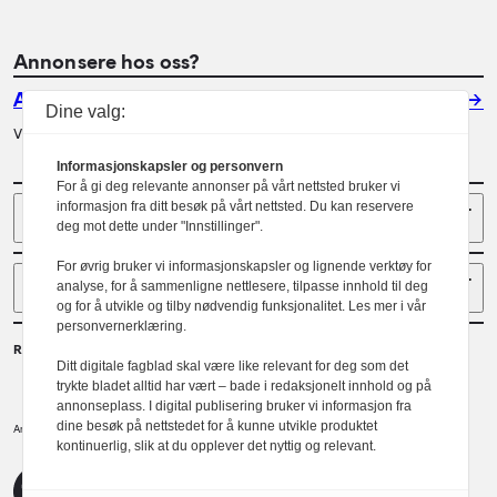
Annonsere hos oss?
Annonser
Dine valg:
Vil du annonsere i Arkitektur? Les mer her.
Informasjonskapsler og personvern
For å gi deg relevante annonser på vårt nettsted bruker vi
Sider
informasjon fra ditt besøk på vårt nettsted. Du kan reservere
deg mot dette under "Innstillinger".
For øvrig bruker vi informasjonskapsler og lignende verktøy for
Følg oss
analyse, for å sammenligne nettlesere, tilpasse innhold til deg
og for å utvikle og tilby nødvendig funksjonalitet. Les mer i vår
personvernerklæring.
Redaktør
Ditt digitale fagblad skal være like relevant for deg som det
Gaute Brochmann
trykte bladet alltid har vært – bade i redaksjonelt innhold og på
annonseplass. I digital publisering bruker vi informasjon fra
dine besøk på nettstedet for å kunne utvikle produktet
Norske arkitekters landsforbund.
Arkitektur er et tidsskrift utgitt av
kontinuerlig, slik at du opplever det nyttig og relevant.
NAL
Redaktørplakaten