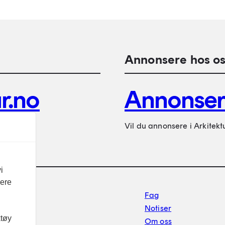
Annonsere hos os
r.no
Annonse
Vil du annonsere i Arkitekt
i
vere
Footer sekundærnavigasj
Fag
Notiser
ktøy
Om oss