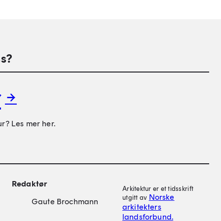
s?
r
ur? Les mer her.
on
Redaktør
Arkitektur er et tidsskrift
Norske
utgitt av
Gaute Brochmann
arkitekters
landsforbund.