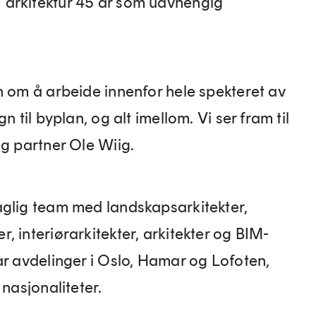
 arkitektur 45 år som uavhengig
n om å arbeide innenfor hele spekteret av
n til byplan, og alt imellom. Vi ser fram til
og partner Ole Wiig.
aglig team med landskapsarkitekter,
, interiørarkitekter, arkitekter og BIM-
ar avdelinger i Oslo, Hamar og Lofoten,
 nasjonaliteter.