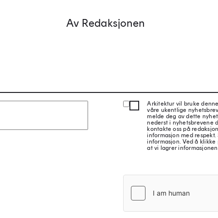
Av Redaksjonen
Arkitektur vil bruke denn
våre ukentlige nyhetsbre
melde deg av dette nyhet
nederst i nyhetsbrevene d
kontakte oss på redaksjon
informasjon med respekt.
informasjon. Ved å klikke 
at vi lagrer informasjonen