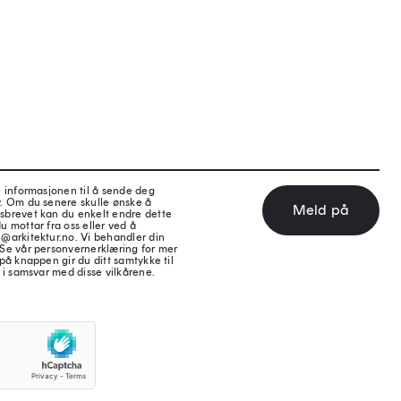
e informasjonen til å sende deg
v. Om du senere skulle ønske å
Meld på
sbrevet kan du enkelt endre dette
u mottar fra oss eller ved å
@arkitektur.no. Vi behandler din
 Se vår personvernerklæring for mer
på knappen gir du ditt samtykke til
 i samsvar med disse vilkårene.