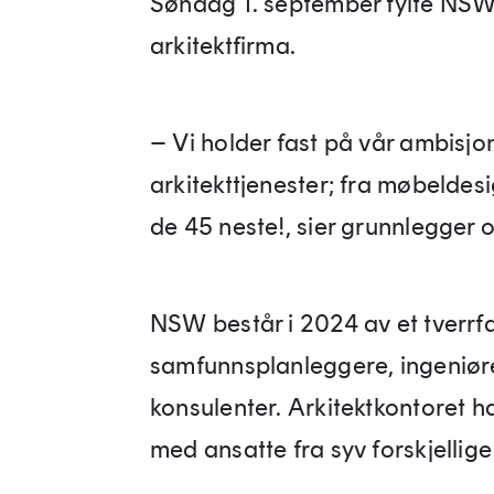
Søndag 1. september fylte NSW
arkitektfirma.
– Vi holder fast på vår ambisjo
arkitekttjenester; fra møbeldesig
de 45 neste!, sier grunnlegger 
NSW består i 2024 av et tverrf
samfunnsplanleggere, ingeniører
konsulenter. Arkitektkontoret h
med ansatte fra syv forskjellige