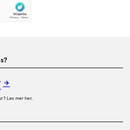
s?
r
ur? Les mer her.