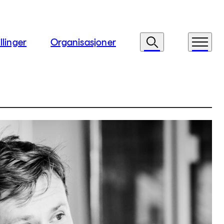
llinger
Organisasjoner
Søk
Meny