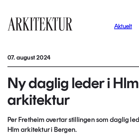
Navigas
Aktuelt
Til startsiden
07. august 2024
Ny daglig leder i Hlm
arkitektur
Per Fretheim overtar stillingen som daglig le
Hlm arkitektur i Bergen.