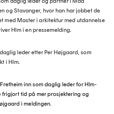
som daglig leder og partner i Mad
gen og Stavanger, hvor han har jobbet de
et med Master i arkitektur med utdannelse
river Hlm i en pressemelding.
daglig leder etter Per Højgaard, som
kt i Hlm.
r Fretheim inn som daglig leder for Hlm-
frigjort tid på mer prosjektering og
Højgaard i meldingen.