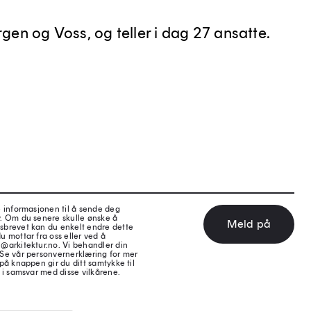
rgen og Voss, og teller i dag 27 ansatte.
e informasjonen til å sende deg
v. Om du senere skulle ønske å
Meld på
sbrevet kan du enkelt endre dette
u mottar fra oss eller ved å
@arkitektur.no. Vi behandler din
 Se vår personvernerklæring for mer
på knappen gir du ditt samtykke til
 i samsvar med disse vilkårene.