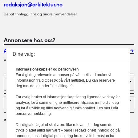
redaksjon@arkitektur.no
Debattinnlegg, tips og andre henvendelser.
Annonsere hos oss?
Annonser
Dine valg:
Vil du annonsere i Arkitektur? Les mer her.
Informasjonskapsler og personvern
For å gi deg relevante annonser på vårt nettsted bruker vi
Sider
informasjon fra ditt besøk på vårt nettsted. Du kan reservere
deg mot dette under "Innstillinger".
For øvrig bruker vi informasjonskapsler og lignende verktøy for
Følg oss
analyse, for å sammenligne nettlesere, tilpasse innhold til deg
og for å utvikle og tilby nødvendig funksjonalitet. Les mer i vår
personvernerklæring.
Redaktør
Ditt digitale fagblad skal være like relevant for deg som det
Gaute Brochmann
trykte bladet alltid har vært – bade i redaksjonelt innhold og på
annonseplass. I digital publisering bruker vi informasjon fra