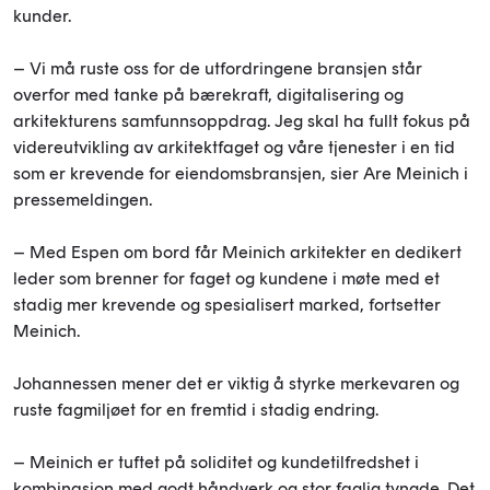
kunder.
– Vi må ruste oss for de utfordringene bransjen står
overfor med tanke på bærekraft, digitalisering og
arkitekturens samfunnsoppdrag. Jeg skal ha fullt fokus på
videreutvikling av arkitektfaget og våre tjenester i en tid
som er krevende for eiendomsbransjen, sier Are Meinich i
pressemeldingen.
– Med Espen om bord får Meinich arkitekter en dedikert
leder som brenner for faget og kundene i møte med et
stadig mer krevende og spesialisert marked, fortsetter
Meinich.
Johannessen mener det er viktig å styrke merkevaren og
ruste fagmiljøet for en fremtid i stadig endring.
– Meinich er tuftet på soliditet og kundetilfredshet i
kombinasjon med godt håndverk og stor faglig tyngde. Det