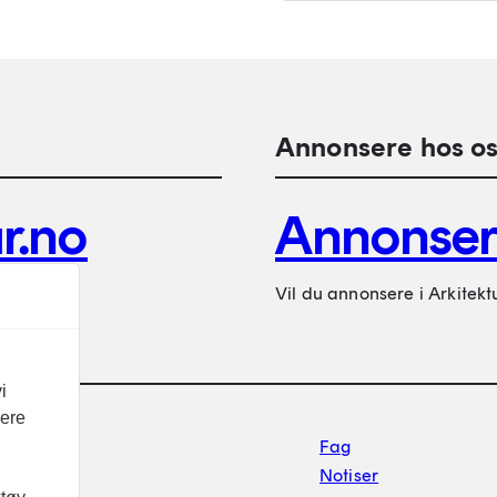
Annonsere hos os
r.no
Annonse
Vil du annonsere i Arkitekt
i
vere
Footer sekundærnavigasj
Fag
Notiser