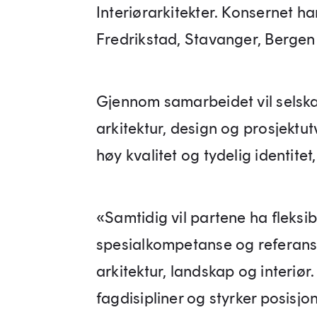
Interiørarkitekter. Konsernet h
Fredrikstad, Stavanger, Bergen
Gjennom samarbeidet vil selsk
arkitektur, design og prosjektut
høy kvalitet og tydelig identite
«Samtidig vil partene ha fleksibe
spesialkompetanse og referanse
arkitektur, landskap og interiø
fagdisipliner og styrker posisjo