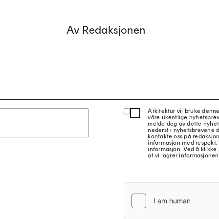
Av Redaksjonen
Arkitektur vil bruke denn
våre ukentlige nyhetsbre
melde deg av dette nyhet
nederst i nyhetsbrevene d
kontakte oss på redaksjon
informasjon med respekt.
informasjon. Ved å klikke 
at vi lagrer informasjonen