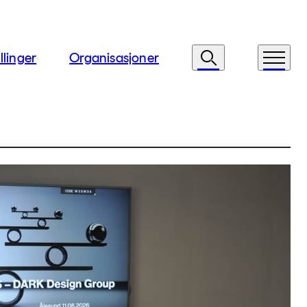
llinger
Organisasjoner
Søk
Meny