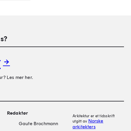
s?
r
ur? Les mer her.
on
Redaktør
Arkitektur er et tidsskrift
Norske
utgitt av
Gaute Brochmann
arkitekters