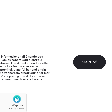
e informasjonen til å sende deg
v. Om du senere skulle ønske å
Meld på
sbrevet kan du enkelt endre dette
u mottar fra oss eller ved å
@arkitektur.no. Vi behandler din
 Se vår personvernerklæring for mer
på knappen gir du ditt samtykke til
 i samsvar med disse vilkårene.