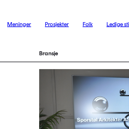
jon
Meninger
Prosjekter
Folk
Ledige sti
Bransje