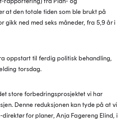
rapportering) fra Plan- og
er at den totale tiden som ble brukt på
or gikk ned med seks måneder, fra 5,9 år i
ra oppstart til ferdig politisk behandling,
elding torsdag.
et store forbedringsprosjektet vi har
en. Denne reduksjonen kan tyde på at vi
-direktør for planer, Anja Fagereng Elind, i