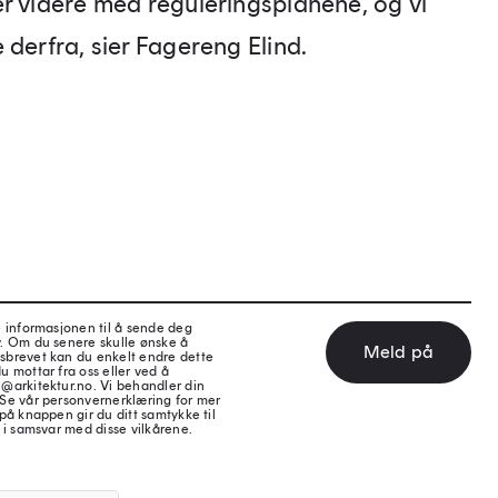
er videre med reguleringsplanene, og vi
 derfra, sier Fagereng Elind.
e informasjonen til å sende deg
v. Om du senere skulle ønske å
Meld på
sbrevet kan du enkelt endre dette
u mottar fra oss eller ved å
@arkitektur.no. Vi behandler din
 Se vår personvernerklæring for mer
på knappen gir du ditt samtykke til
 i samsvar med disse vilkårene.