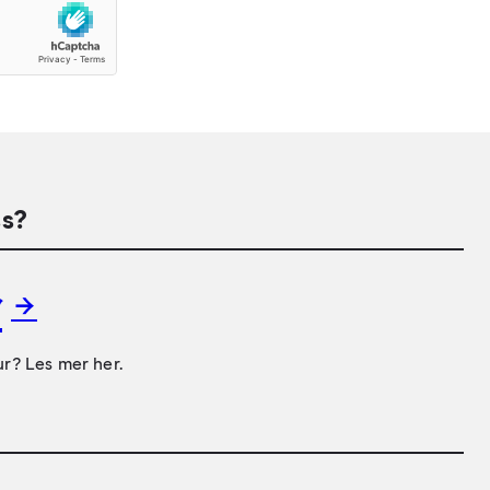
s?
r
ur? Les mer her.