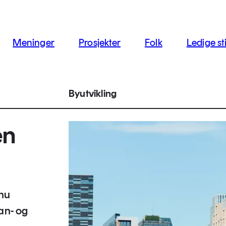
jon
Meninger
Prosjekter
Folk
Ledige sti
Byutvikling
en
snu
lan- og