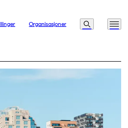
llinger
Organisasjoner
Søk
Meny