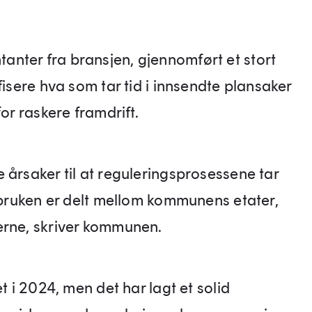
nter fra bransjen, gjennomført et stort
fisere hva som tar tid i innsendte plansaker
for raskere framdrift.
 årsaker til at reguleringsprosessene tar
dsbruken er delt mellom kommunens etater,
erne, skriver kommunen.
t i 2024, men det har lagt et solid