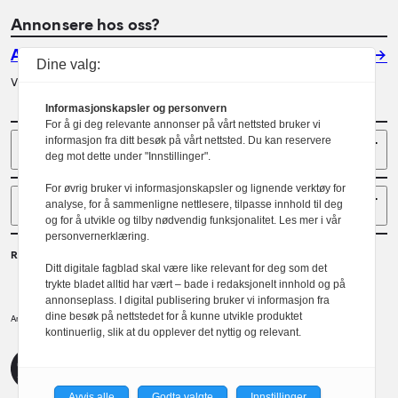
Annonsere hos oss?
Annonser
Dine valg:
Vil du annonsere i Arkitektur? Les mer her.
Informasjonskapsler og personvern
For å gi deg relevante annonser på vårt nettsted bruker vi
Sider
informasjon fra ditt besøk på vårt nettsted. Du kan reservere
deg mot dette under "Innstillinger".
For øvrig bruker vi informasjonskapsler og lignende verktøy for
Følg oss
analyse, for å sammenligne nettlesere, tilpasse innhold til deg
og for å utvikle og tilby nødvendig funksjonalitet. Les mer i vår
personvernerklæring.
Redaktør
Ditt digitale fagblad skal være like relevant for deg som det
Gaute Brochmann
trykte bladet alltid har vært – bade i redaksjonelt innhold og på
annonseplass. I digital publisering bruker vi informasjon fra
dine besøk på nettstedet for å kunne utvikle produktet
Norske arkitekters landsforbund.
Arkitektur er et tidsskrift utgitt av
kontinuerlig, slik at du opplever det nyttig og relevant.
NAL
Redaktørplakaten
Avvis alle
Godta valgte
Innstillinger