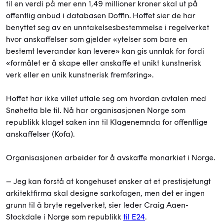
til en verdi på mer enn
1,49 millioner
kroner skal ut på
offentlig anbud i databasen Doffin. Hoffet sier de har
benyttet seg av en unntakelsesbestemmelse i regelverket
hvor anskaffelser som gjelder «ytelser som bare en
bestemt leverandør kan levere» kan gis unntak for fordi
«formålet er å skape eller anskaffe et unikt kunstnerisk
verk eller en unik kunstnerisk fremføring».
Hoffet har ikke villet uttale seg om hvordan avtalen med
Snøhetta ble til. Nå har organisasjonen Norge som
republikk klaget saken inn til Klagenemnda for offentlige
anskaffelser (Kofa).
Organisasjonen arbeider for å avskaffe monarkiet i Norge.
– Jeg kan forstå at kongehuset ønsker at et prestisjetungt
arkitektfirma skal designe sarkofagen, men det er ingen
grunn til å bryte regelverket, sier leder Craig Aaen-
Stockdale i Norge som republikk
til E24
.