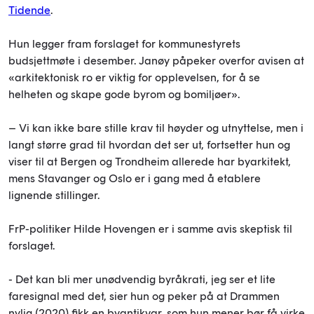
Tidende
.
Hun legger fram forslaget for kommunestyrets
budsjettmøte i desember. Janøy påpeker overfor avisen at
«arkitektonisk ro er viktig for opplevelsen, for å se
helheten og skape gode byrom og bomiljøer».
– Vi kan ikke bare stille krav til høyder og utnyttelse, men i
langt større grad til hvordan det ser ut, fortsetter hun og
viser til at Bergen og Trondheim allerede har byarkitekt,
mens Stavanger og Oslo er i gang med å etablere
lignende stillinger.
FrP-politiker Hilde Hovengen er i samme avis skeptisk til
forslaget.
- Det kan bli mer unødvendig byråkrati, jeg ser et lite
faresignal med det, sier hun og peker på at Drammen
nylig (2020) fikk en byantikvar, som hun mener bør få virke