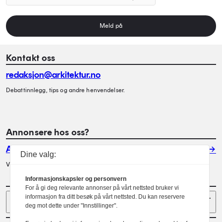
Meld på
Kontakt oss
redaksjon@arkitektur.no
Debattinnlegg, tips og andre henvendelser.
Annonsere hos oss?
Annonser
Dine valg:
Vil du annonsere i Arkitektur? Les mer her.
Informasjonskapsler og personvern
For å gi deg relevante annonser på vårt nettsted bruker vi
Sider
informasjon fra ditt besøk på vårt nettsted. Du kan reservere
deg mot dette under "Innstillinger".