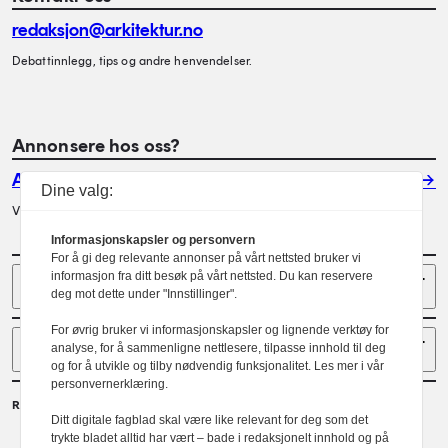
redaksjon@arkitektur.no
Debattinnlegg, tips og andre henvendelser.
Annonsere hos oss?
Annonser
Dine valg:
Vil du annonsere i Arkitektur? Les mer her.
Informasjonskapsler og personvern
For å gi deg relevante annonser på vårt nettsted bruker vi
Sider
informasjon fra ditt besøk på vårt nettsted. Du kan reservere
deg mot dette under "Innstillinger".
For øvrig bruker vi informasjonskapsler og lignende verktøy for
Følg oss
analyse, for å sammenligne nettlesere, tilpasse innhold til deg
og for å utvikle og tilby nødvendig funksjonalitet. Les mer i vår
personvernerklæring.
Redaktør
Ditt digitale fagblad skal være like relevant for deg som det
Gaute Brochmann
trykte bladet alltid har vært – bade i redaksjonelt innhold og på