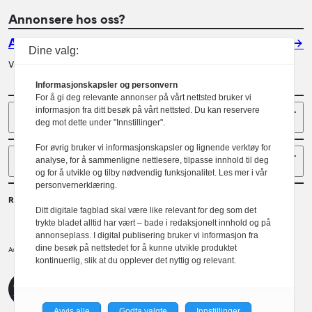
Annonsere hos oss?
Annonser
Dine valg:
Vil du annonsere i Arkitektur? Les mer her.
Informasjonskapsler og personvern
For å gi deg relevante annonser på vårt nettsted bruker vi
Sider
informasjon fra ditt besøk på vårt nettsted. Du kan reservere
deg mot dette under "Innstillinger".
For øvrig bruker vi informasjonskapsler og lignende verktøy for
Følg oss
analyse, for å sammenligne nettlesere, tilpasse innhold til deg
og for å utvikle og tilby nødvendig funksjonalitet. Les mer i vår
personvernerklæring.
Redaktør
Ditt digitale fagblad skal være like relevant for deg som det
Gaute Brochmann
trykte bladet alltid har vært – bade i redaksjonelt innhold og på
annonseplass. I digital publisering bruker vi informasjon fra
dine besøk på nettstedet for å kunne utvikle produktet
Norske arkitekters landsforbund.
Arkitektur er et tidsskrift utgitt av
kontinuerlig, slik at du opplever det nyttig og relevant.
NAL
Redaktørplakaten
Avvis alle
Godta valgte
Innstillinger