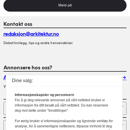
Meld på
Kontakt oss
redaksjon@arkitektur.no
Debattinnlegg, tips og andre henvendelser.
Annonsere hos oss?
Annonser
Dine valg:
Vil du annonsere i Arkitektur? Les mer her.
Informasjonskapsler og personvern
For å gi deg relevante annonser på vårt nettsted bruker vi
Sider
informasjon fra ditt besøk på vårt nettsted. Du kan reservere
deg mot dette under "Innstillinger".
For øvrig bruker vi informasjonskapsler og lignende verktøy for
Følg oss
analyse, for å sammenligne nettlesere, tilpasse innhold til deg