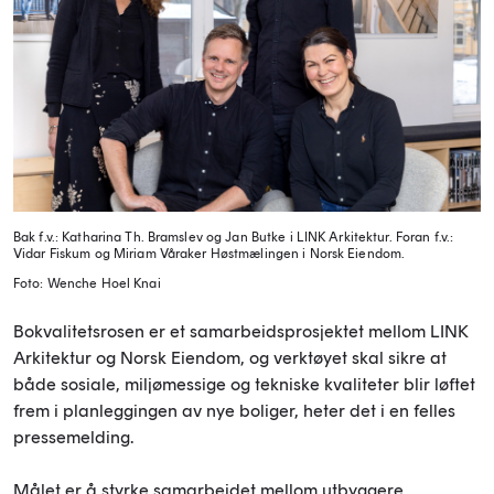
Bak f.v.: Katharina Th. Bramslev og Jan Butke i LINK Arkitektur. Foran f.v.:
Vidar Fiskum og Miriam Våraker Høstmælingen i Norsk Eiendom.
Foto: Wenche Hoel Knai
Bokvalitetsrosen er et samarbeidsprosjektet mellom LINK
Arkitektur og Norsk Eiendom, og verktøyet skal sikre at
både sosiale, miljømessige og tekniske kvaliteter blir løftet
frem i planleggingen av nye boliger, heter det i en felles
pressemelding.
Målet er å styrke samarbeidet mellom utbyggere,