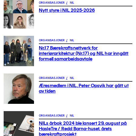
ORGANISASJONER
/
NIL
Nytt styre i NIL 2025-2026
ORGANISASJONER
/
NIL
Nr.17 Bærekraftsnettverk for
interiørarkitektur (Nr.17) og NIL har inngått
formell samarbeidsavtale
ORGANISASJONER
/
NIL
Æresmedlem i NIL, Peter Opsvik har gått ut
av tiden
ORGANISASJONER
/
NIL
NILs årbok 2024 ble lansert 29. august på
HasleTre / Redd Barna-huset, årets
bærekraftprosjekt