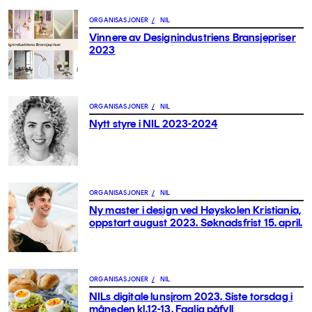
ORGANISASJONER
/
NIL
Vinnere av Designindustriens Bransjepriser
2023
ORGANISASJONER
/
NIL
Nytt styre i NIL 2023-2024
ORGANISASJONER
/
NIL
Ny master i design ved Høyskolen Kristiania,
oppstart august 2023. Søknadsfrist 15. april.
ORGANISASJONER
/
NIL
NILs digitale lunsjrom 2023. Siste torsdag i
måneden kl.12-13. Faglig påfyll