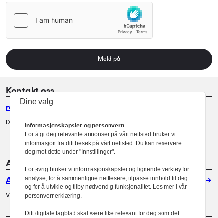
Meld på
Kontakt oss
Dine valg:
redaksjon@arkitektur.no
Debattinnlegg, tips og andre henvendelser.
Informasjonskapsler og personvern
For å gi deg relevante annonser på vårt nettsted bruker vi
informasjon fra ditt besøk på vårt nettsted. Du kan reservere
deg mot dette under "Innstillinger".
Annonsere hos oss?
For øvrig bruker vi informasjonskapsler og lignende verktøy for
analyse, for å sammenligne nettlesere, tilpasse innhold til deg
Annonser
og for å utvikle og tilby nødvendig funksjonalitet. Les mer i vår
Vil du annonsere i Arkitektur? Les mer her.
personvernerklæring.
Ditt digitale fagblad skal være like relevant for deg som det