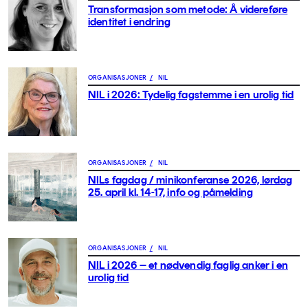
Transformasjon som metode: Å videreføre
identitet i endring
ORGANISASJONER
/
NIL
NIL i 2026: Tydelig fagstemme i en urolig tid
ORGANISASJONER
/
NIL
NILs fagdag / minikonferanse 2026, lørdag
25. april kl. 14-17, info og påmelding
ORGANISASJONER
/
NIL
NIL i 2026 – et nødvendig faglig anker i en
urolig tid