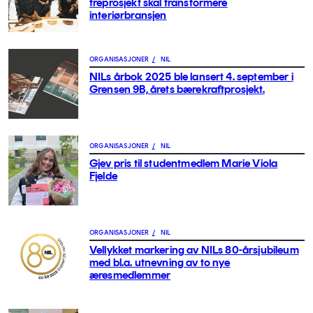
treprosjekt skal transformere
interiørbransjen
ORGANISASJONER
/
NIL
NILs årbok 2025 ble lansert 4. september i
Grensen 9B, årets bærekraftprosjekt.
ORGANISASJONER
/
NIL
Gjev pris til studentmedlem Marie Viola
Fjelde
ORGANISASJONER
/
NIL
Vellykket markering av NILs 80-årsjubileum
med bl.a. utnevning av to nye
æresmedlemmer