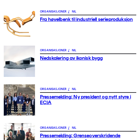
ORGANISASJONER
/
NIL
Fra høvel­benk til indus­triell serieproduksjon
ORGANISASJONER
/
NIL
Ned­ska­ler­ing av ikonisk bygg
ORGANISASJONER
/
NIL
Pressemelding: Ny president og nytt styre i
ECIA
ORGANISASJONER
/
NIL
Pressemelding: Grenseoverskridende