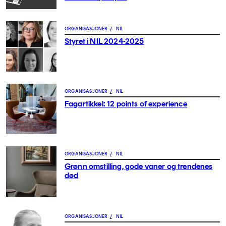
ORGANISASJONER
/
NIL
Styret i NIL 2024-2025
ORGANISASJONER
/
NIL
Fagartikkel: 12 points of experience
ORGANISASJONER
/
NIL
Grønn omstilling, gode vaner og trendenes
død
ORGANISASJONER
/
NIL