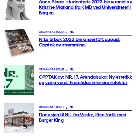
Anne Alnæs' studentpris 2023 ble vunnet av
Kristine Matland fra KMD ved Universitetet i
Bergen
ORGANISASJONER
/
NIL
NILs årbok 2023 ble lansert 31. august.
Opptak av strømming.
ORGANISASJONER
/
NIL
OPPTAK av: NR. 17. Arendalsuka: Ny estetikk
og varig verdi: Framtidas interiørarkitektur
ORGANISASJONER
/
NIL
Donasjon til NIL fra Vestre, ifbm forlik med
Burger King