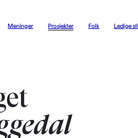
jon
Meninger
Prosjekter
Folk
Ledige sti
get
Eggedal