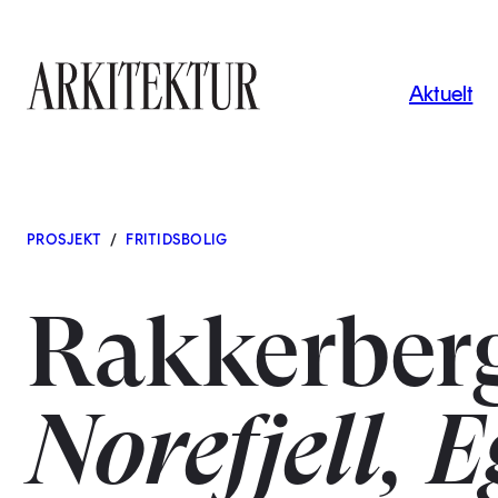
Navigas
Aktuelt
Til startsiden
PROSJEKT
/
FRITIDSBOLIG
Rakkerber
Norefjell, 