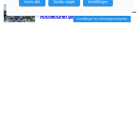
Avvis alle
Godta valgte
Innstillinger
AKTUELT
/
BRANSJE
Arkitekturen girer opp for Arendal
Innstillinger for informasjonskapsler
AKTUELT
/
BRANSJE
– Vi må få arkitekten med stor A opp på
hesten igjen
AKTUELT
/
BRANSJE
Vil slippe arkitektene fri
AKTUELT
/
BRANSJE
– Vi river før vi har forstått helheten