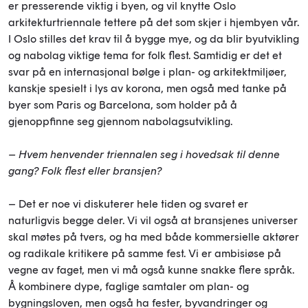
er presserende viktig i byen, og vil knytte Oslo
arkitekturtriennale tettere på det som skjer i hjembyen vår.
I Oslo stilles det krav til å bygge mye, og da blir byutvikling
og nabolag viktige tema for folk flest. Samtidig er det et
svar på en internasjonal bølge i plan- og arkitektmiljøer,
kanskje spesielt i lys av korona, men også med tanke på
byer som Paris og Barcelona, som holder på å
gjenoppfinne seg gjennom nabolagsutvikling.
– Hvem henvender triennalen seg i hovedsak til denne
gang? Folk flest eller bransjen?
– Det er noe vi diskuterer hele tiden og svaret er
naturligvis begge deler. Vi vil også at bransjenes universer
skal møtes på tvers, og ha med både kommersielle aktører
og radikale kritikere på samme fest. Vi er ambisiøse på
vegne av faget, men vi må også kunne snakke flere språk.
Å kombinere dype, faglige samtaler om plan- og
bygningsloven, men også ha fester, byvandringer og