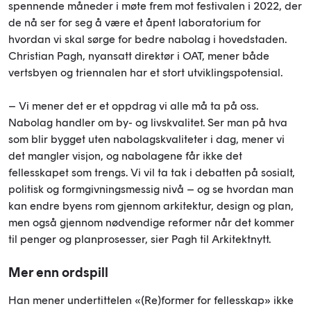
spennende måneder i møte frem mot festivalen i 2022, der
de nå ser for seg å være et åpent laboratorium for
hvordan vi skal sørge for bedre nabolag i hovedstaden.
Christian Pagh, nyansatt direktør i OAT, mener både
vertsbyen og triennalen har et stort utviklingspotensial.
– Vi mener det er et oppdrag vi alle må ta på oss.
Nabolag handler om by- og livskvalitet. Ser man på hva
som blir bygget uten nabolagskvaliteter i dag, mener vi
det mangler visjon, og nabolagene får ikke det
fellesskapet som trengs. Vi vil ta tak i debatten på sosialt,
politisk og formgivningsmessig nivå – og se hvordan man
kan endre byens rom gjennom arkitektur, design og plan,
men også gjennom nødvendige reformer når det kommer
til penger og planprosesser, sier Pagh til Arkitektnytt.
Mer enn ordspill
Han mener undertittelen «(Re)former for fellesskap» ikke