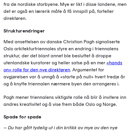
fra de nordiske storbyene. Mye er likt i disse landene, men
det er også en lærerik måte å få innspill på, forteller
direktøren.
Strukturendringer
Med ansettelsen av danske Christian Pagh signaliserte
Oslo arkitekturtriennales styre en endring i triennalens
struktur, der det blant annet ble besluttet å droppe
utenlandske kuratorer og heller satse på en mer
«hands
on» rolle for den nye direktøren
. Argumentet for
avgjørelsen var å unngå å «starte på null» hvert tredje år
og å knytte triennalen nærmere byen den arrangeres i.
Pagh mener triennalens viktigste rolle nå blir å invitere inn
andres kreativitet og å vise frem både Oslo og Norge.
Spade for spade
– Du har gått tydelig ut i din kritikk av mye av den nye