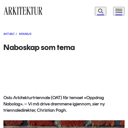
Navigasjon
Søk
Meny
Til startsiden
AKTUELT
/
BRANSJE
Naboskap som tema
Oslo Arkitekturtriennale (OAT) får temaet «Oppdrag
Nabolag». – Vi må drive drømmene igjennom, sier ny
triennaledirektør, Christian Pagh.