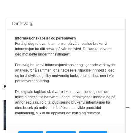
Dine valg:
Informasjonskapsler og personvern
For å gi deg relevante annonser på vårt nettsted bruker vi
informasjon fra ditt besøk på vårt nettsted. Du kan reservere
deg mot dette under "Innstillinger".
For øvrig bruker vi informasjonskapsler og lignende verktøy for
analyse, for å sammenligne nettlesere, tilpasse innhold til deg
og for å utvikle og tilby nødvendig funksjonalitet. Les mer i vår
personvernerklæring.
FLERE SAKER
Ditt digitale fagblad skal være like relevant for deg som det
trykte bladet alltid har vært – bade i redaksjonelt innhold og på
annonseplass. I digital publisering bruker vi informasjon fra
AKTUELT
/
BRANSJE
dine besøk på nettstedet for å kunne utvikle produktet
Norconsult kjøper Østengen & Bergo
kontinuerlig, slik at du opplever det nyttig og relevant.