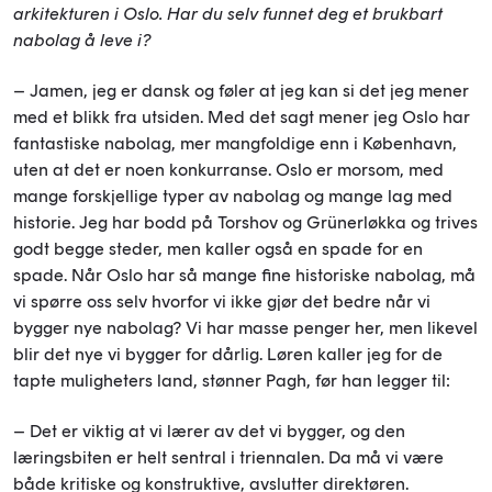
arkitekturen i Oslo. Har du selv funnet deg et brukbart
nabolag å leve i?
– Jamen, jeg er dansk og føler at jeg kan si det jeg mener
med et blikk fra utsiden. Med det sagt mener jeg Oslo har
fantastiske nabolag, mer mangfoldige enn i København,
uten at det er noen konkurranse. Oslo er morsom, med
mange forskjellige typer av nabolag og mange lag med
historie. Jeg har bodd på Torshov og Grünerløkka og trives
godt begge steder, men kaller også en spade for en
spade. Når Oslo har så mange fine historiske nabolag, må
vi spørre oss selv hvorfor vi ikke gjør det bedre når vi
bygger nye nabolag? Vi har masse penger her, men likevel
blir det nye vi bygger for dårlig. Løren kaller jeg for de
tapte muligheters land, stønner Pagh, før han legger til:
– Det er viktig at vi lærer av det vi bygger, og den
læringsbiten er helt sentral i triennalen. Da må vi være
både kritiske og konstruktive, avslutter direktøren.