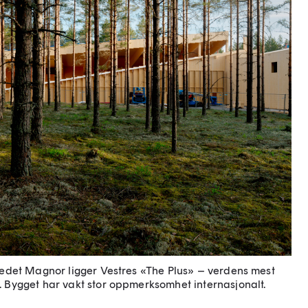
stedet Magnor ligger Vestres «The Plus» – verdens mest
. Bygget har vakt stor oppmerksomhet internasjonalt.