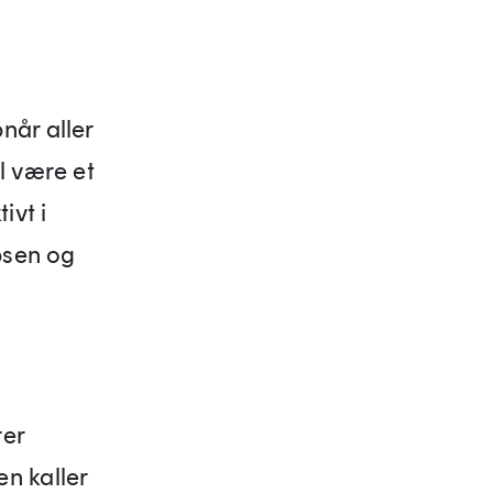
når aller
l være et
ivt i
obsen og
rer
n kaller