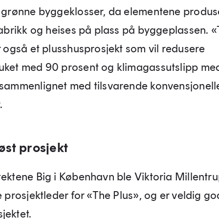
r grønne byggeklosser, da elementene produs
 fabrikk og heises på plass på byggeplassen. 
r også et plusshusprosjekt som vil redusere
uket med 90 prosent og klimagassutslipp me
 sammenlignet med tilsvarende konvensjonell
.
øst prosjekt
tektene Big i København ble Viktoria Millentru
e prosjektleder for «The Plus», og er veldig go
jektet.