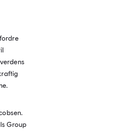
tfordre
il
e verdens
kraftig
me.
acobsen.
ls Group