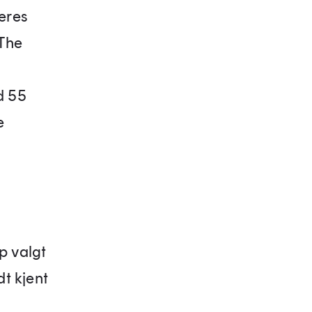
eres
«The
d 55
e
p valgt
dt kjent