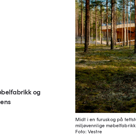
øbelfabrikk og
gens
Midt i en furuskog på tett
miljøvennlige møbelfabrikk
Foto: Vestre