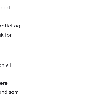
tedet
rettet og
k for
n vil
lere
land som