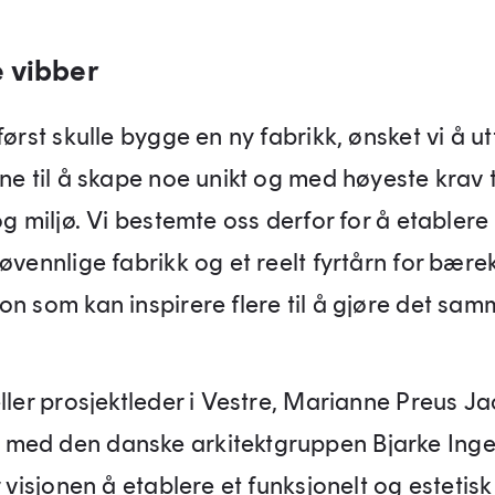
 vibber
først skulle bygge en ny fabrikk, ønsket vi å u
ne til å skape noe unikt og med høyeste krav t
og miljø. Vi bestemte oss derfor for å etabler
øvennlige fabrikk og et reelt fyrtårn for bære
on som kan inspirere flere til å gjøre det sam
eller prosjektleder i Vestre, Marianne Preus J
ed den danske arkitektgruppen Bjarke Inge
r visjonen å etablere et funksjonelt og estetisk