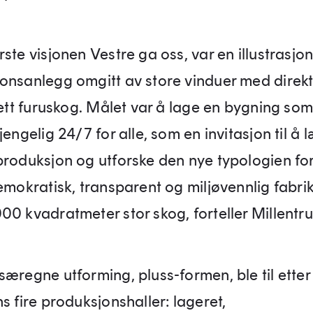
ste visjonen Vestre ga oss, var en illustrasjon
onsanlegg omgitt av store vinduer med direkte
tett furuskog. Målet var å lage en bygning som
jengelig 24/7 for alle, som en invitasjon til å
produksjon og utforske den nye typologien fo
emokratisk, transparent og miljøvennlig fabrik
00 kvadratmeter stor skog, forteller Millentru
særegne utforming, pluss-formen, ble til etter
s fire produksjonshaller: lageret,