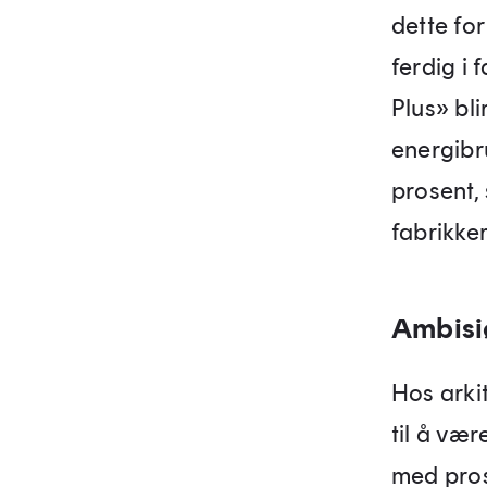
dette fo
ferdig i
Plus» bli
energibr
prosent,
fabrikker
Ambisi
Hos arki
til å vær
med pros