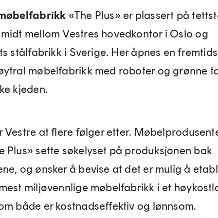
 møbelfabrikk
«The Plus» er plassert på tetts
midt mellom Vestres hovedkontor i Oslo og
s stålfabrikk i Sverige. Her åpnes en fremtids
ytral møbelfabrikk med roboter og grønne ta
ke kjeden.
 Vestre at flere følger etter. Møbelprodusente
 Plus» sette søkelyset på produksjonen bak
ne, og ønsker å bevise at det er mulig å etab
mest miljøvennlige møbelfabrikk i et høykost
om både er kostnadseffektiv og lønnsom.