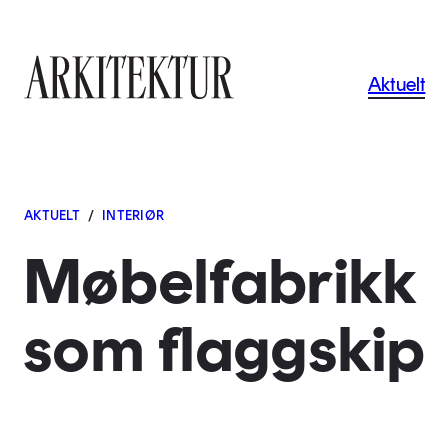
Navigas
Aktuelt
Til startsiden
AKTUELT
/
INTERIØR
Møbelfabrikk
som flaggskip