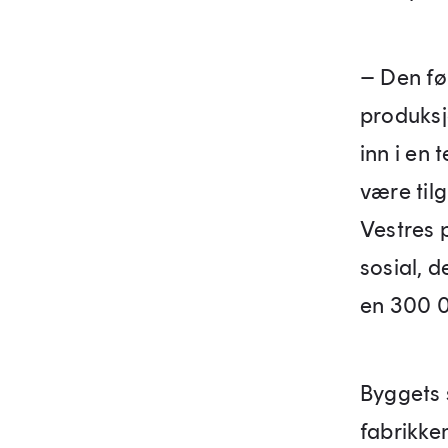
– Den før
produksj
inn i en 
være tilg
Vestres 
sosial, d
en 300 0
Byggets 
fabrikken