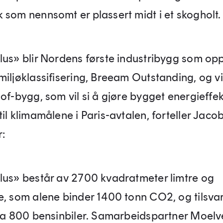
 som nennsomt er plassert midt i et skogholt.
lus» blir Nordens første industribygg som opp
miljøklassifisering, Breeam Outstanding, og vi
of-bygg, som vil si å gjøre bygget energieffekt
il klimamålene i Paris-avtalen, forteller Jac
r:
lus» består av 2700 kvadratmeter limtre og
e, som alene binder 1400 tonn CO2, og tilsva
fra 800 bensinbiler. Samarbeidspartner Moelve