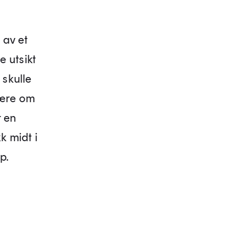
 av et
 utsikt
 skulle
 lære om
r en
k midt i
p.