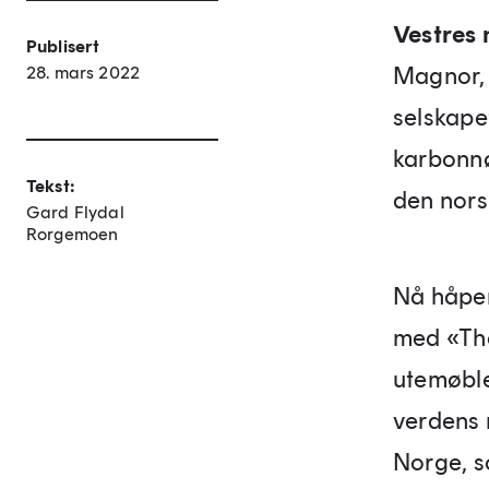
Vestres
Publisert
Magnor, 
28. mars 2022
selskapet
karbonnø
Tekst:
den nors
Gard Flydal
Rorgemoen
Nå håper
med «The
utemøble
verdens 
Norge, s