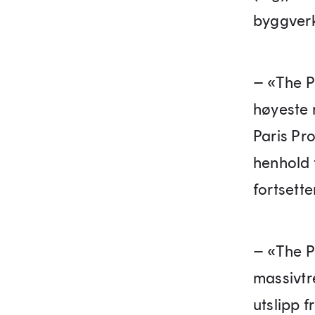
byggverk
– «The P
høyeste 
Paris Pro
henhold t
fortsette
– «The P
massivtr
utslipp 