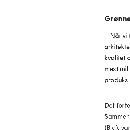
Grønne
– Når vi 
arkitekte
kvalitet 
mest milj
produksj
Det fort
Sammen m
(Big), va