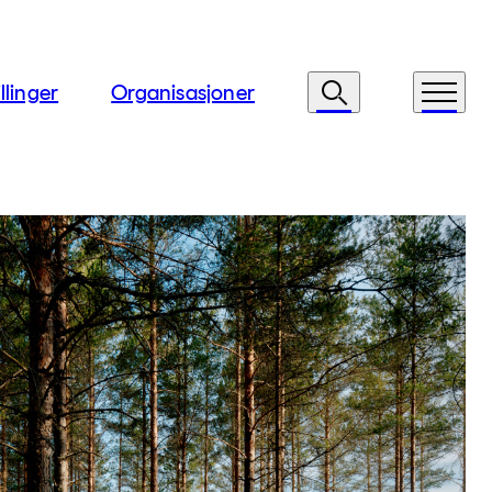
llinger
Organisasjoner
Søk
Meny