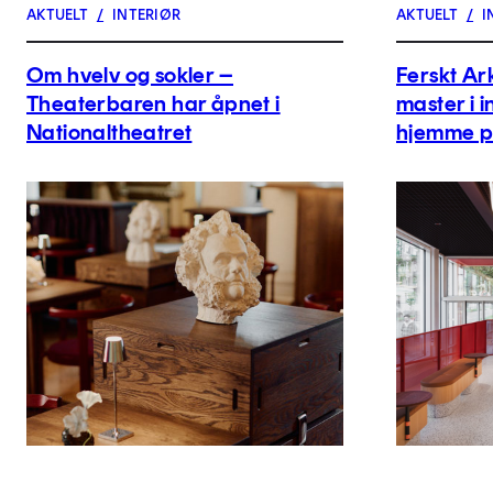
AKTUELT
/
INTERIØR
AKTUELT
/
I
Om hvelv og sokler –
Ferskt Ar
Theaterbaren har åpnet i
master i i
Nationaltheatret
hjemme på