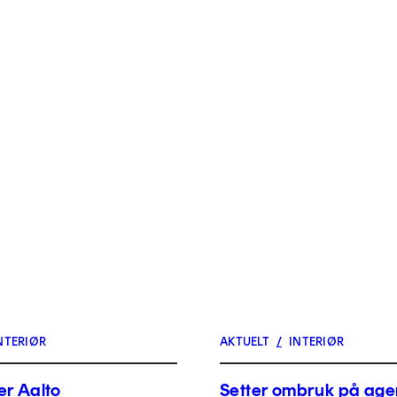
NTERIØR
AKTUELT
/
INTERIØR
er Aalto
Setter ombruk på ag