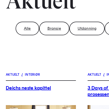
Aktuelt
Alle
Bransje
Utdanning
AKTUELT
/
INTERIØR
AKTUELT
/
I
Deichs neste kapittel
3 Days of 
prosesse