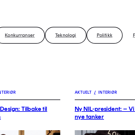
Konkurranser
Teknologi
Politikk
F
NTERIØR
AKTUELT
/
INTERIØR
Design: Tilbake til
Ny NIL-president: – Vi
n
nye tanker