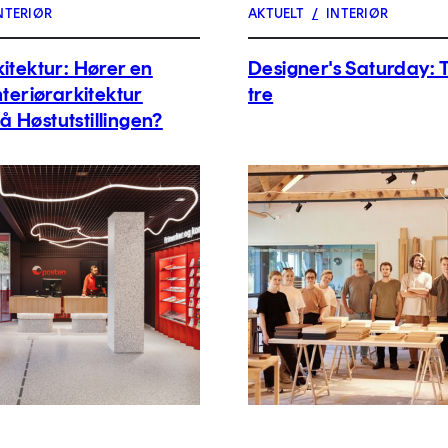
NTERIØR
AKTUELT
/
INTERIØR
kitektur: Hører en
Designer's Saturday: T
nteriørarkitektur
tre
 Høstutstillingen?