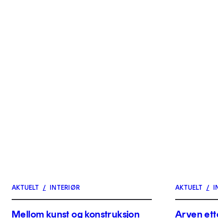
AKTUELT
/
INTERIØR
AKTUELT
/
I
Mellom kunst og konstruksjon
Arven ett