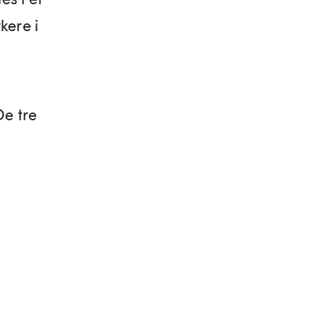
kere i
De tre