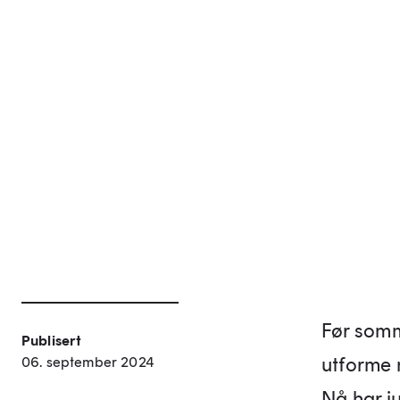
Før somm
Publisert
utforme 
06. september 2024
Nå har ju