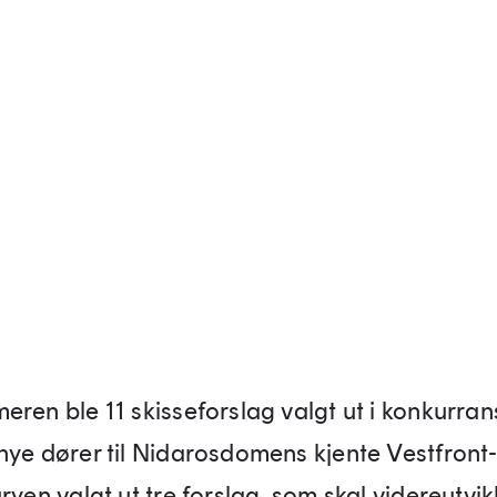
eren ble 11 skisseforslag valgt ut i konkurra
nye dører til Nidarosdomens kjente Vestfront
ryen valgt ut tre forslag, som skal videreutvikl