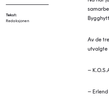
samarbei
Tekst:
Bygghyt
Redaksjonen
Av de tre
utvalgte 
– K.O.S.
– Erlend