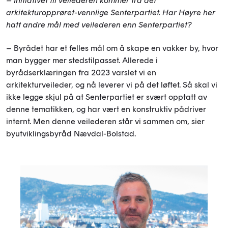
– Initiativet til veilederen kommer fra det
arkitekturopprøret-vennlige Senterpartiet. Har Høyre her
hatt andre mål med veilederen enn Senterpartiet?
– Byrådet har et felles mål om å skape en vakker by, hvor
man bygger mer stedstilpasset. Allerede i
byrådserklæringen fra 2023 varslet vi en
arkitekturveileder, og nå leverer vi på det løftet. Så skal vi
ikke legge skjul på at Senterpartiet er svært opptatt av
denne tematikken, og har vært en konstruktiv pådriver
internt. Men denne veilederen står vi sammen om, sier
byutviklingsbyråd Nævdal-Bolstad.