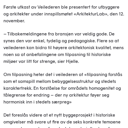
Første utkast av Veilederen ble presentert for utbyggere
og arkitekter under innspillsmøtet «ArkitekturLab», den 12.
november.
– Tilbakemeldingene fra bransjen var veldig gode. De
synes den var enkel, tydelig og pedagogiske. Flere sa at
veilederen kan bidra til høyere arkitektonisk kvalitet, mens
noen sa at anbefalingene om tilpasning til historiske
miljøer var litt for strenge, sier Hjelle.
Om tilpasning heter det i veilederen at «tilpasning forstås
som et samspill mellom bebyggelsesstruktur og stedets
karaktertrekk. En forståelse for områdets homogenitet og
tålegrense for endring – der ny arkitektur føyer seg
harmonisk inn i stedets særpreg»
Det foreslås videre at et nytt byggeprosjekt i historiske
omgivelser må svare ut fire av de seks konkrete temaene