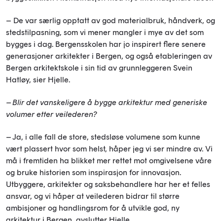
– De var særlig opptatt av god materialbruk, håndverk, og
stedstilpasning, som vi mener mangler i mye av det som
bygges i dag. Bergensskolen har jo inspirert flere senere
generasjoner arkitekter i Bergen, og også etableringen av
Bergen arkitektskole i sin tid av grunnleggeren Svein
Hatløy, sier Hjelle.
– Blir det vanskeligere å bygge arkitektur med generiske
volumer etter veilederen?
– Ja, i alle fall de store, stedsløse volumene som kunne
vært plassert hvor som helst, håper jeg vi ser mindre av. Vi
må i fremtiden ha blikket mer rettet mot omgivelsene våre
og bruke historien som inspirasjon for innovasjon.
Utbyggere, arkitekter og saksbehandlere har her et felles
ansvar, og vi håper at veilederen bidrar til større
ambisjoner og handlingsrom for å utvikle god, ny
arkitektur i Bergen, avslutter Hjelle.