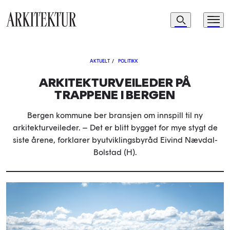
Navigasjon
Søk
Meny
Til startsiden
AKTUELT
/
POLITIKK
ARKITEKTURVEILEDER PÅ
TRAPPENE I BERGEN
Bergen kommune ber bransjen om innspill til ny
arkitekturveileder. – Det er blitt bygget for mye stygt de
siste årene, forklarer byutviklingsbyråd Eivind Nævdal-
Bolstad (H).