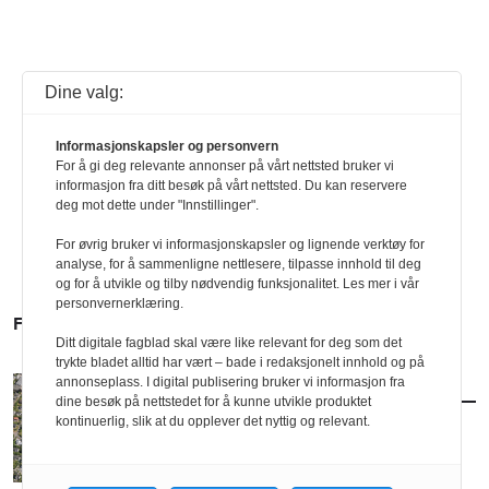
Dine valg:
Informasjonskapsler og personvern
For å gi deg relevante annonser på vårt nettsted bruker vi
informasjon fra ditt besøk på vårt nettsted. Du kan reservere
deg mot dette under "Innstillinger".
For øvrig bruker vi informasjonskapsler og lignende verktøy for
analyse, for å sammenligne nettlesere, tilpasse innhold til deg
og for å utvikle og tilby nødvendig funksjonalitet. Les mer i vår
personvernerklæring.
FLERE SAKER
Ditt digitale fagblad skal være like relevant for deg som det
trykte bladet alltid har vært – bade i redaksjonelt innhold og på
annonseplass. I digital publisering bruker vi informasjon fra
AKTUELT
/
POLITIKK
dine besøk på nettstedet for å kunne utvikle produktet
Nytt forslag til småhusplan i Oslo
kontinuerlig, slik at du opplever det nyttig og relevant.