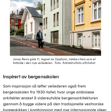
Jonas Reins gate 11, tegnet av Opaform, trekkes frem som et
forbilde i den nye veilederen.
Foto: Arkitekturfoto v/Artishot
Inspirert av bergensskolen
Som inspirasjon så løfter veilederen også frem
bergensskolen fra 1930-tallet, hvor unge ambisiøse
arkitekter ønsket å videreutvikle bergensarkitekturen
gjennom å bygge videre på den tradisjonelle vestnorske
byggeskikken i kombinasjon med nye internasjonale ideer.