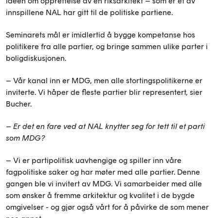
ideen om opprettelse av en riksarkitekt – som er et av
innspillene NAL har gitt til de politiske partiene.
Seminarets mål er imidlertid å bygge kompetanse hos
politikere fra alle partier, og bringe sammen ulike parter i
boligdiskusjonen.
– Vår kanal inn er MDG, men alle stortingspolitikerne er
inviterte. Vi håper de fleste partier blir representert, sier
Bucher.
– Er det en fare ved at NAL knytter seg for tett til et parti
som MDG?
– Vi er partipolitisk uavhengige og spiller inn våre
fagpolitiske saker og har møter med alle partier. Denne
gangen ble vi invitert av MDG. Vi samarbeider med alle
som ønsker å fremme arkitektur og kvalitet i de bygde
omgivelser - og gjør også vårt for å påvirke de som mener