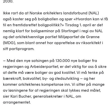
2030.
Ikke rart da at Norske arkitekters landsforbund (NAL)
også kaster seg på boligballen og spør «Hvordan kan vi få
til en fremtidsrettet boligpolitikk?» Tirsdag 1. april er det
nemlig klart for boligseminar på Stortinget i regi av NAL
og det arkitektvennlige partiet Miljøpartiet de Grønne
(MDG), som blant annet har opprettelse av riksarkitekt i
sitt partiprogram.
– Med den nye satsingen på 130.000 nye boliger fra
regjeringen og Arbeiderpartiet,
er det viktig for oss å sikre
at dette må være boliger av god kvalitet. Vi må tenke på
bærekraft, bokvalitet, by- og stedsutvikling – og her
kommer arkitektenes kompetanse inn. Vi sitter på mange
av løsningene for at regjeringen skal lykkes med målet,
sier Kari Bucher, generalsekretær i NAL, om
arrangementet.