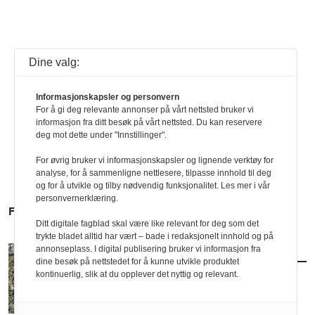
Dine valg:
Informasjonskapsler og personvern
For å gi deg relevante annonser på vårt nettsted bruker vi
informasjon fra ditt besøk på vårt nettsted. Du kan reservere
deg mot dette under "Innstillinger".
For øvrig bruker vi informasjonskapsler og lignende verktøy for
analyse, for å sammenligne nettlesere, tilpasse innhold til deg
og for å utvikle og tilby nødvendig funksjonalitet. Les mer i vår
personvernerklæring.
FLERE SAKER
Ditt digitale fagblad skal være like relevant for deg som det
trykte bladet alltid har vært – bade i redaksjonelt innhold og på
annonseplass. I digital publisering bruker vi informasjon fra
AKTUELT
/
POLITIKK
dine besøk på nettstedet for å kunne utvikle produktet
Nytt forslag til småhusplan i Oslo
kontinuerlig, slik at du opplever det nyttig og relevant.