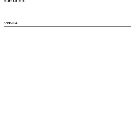
noe annet.
ANNONSE