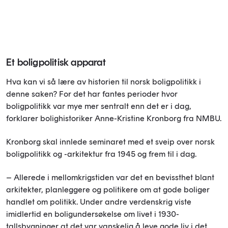
Et boligpolitisk apparat
Hva kan vi så lære av historien til norsk boligpolitikk i
denne saken? For det har fantes perioder hvor
boligpolitikk var mye mer sentralt enn det er i dag,
forklarer bolighistoriker Anne-Kristine Kronborg fra NMBU.
Kronborg skal innlede seminaret med et sveip over norsk
boligpolitikk og -arkitektur fra 1945 og frem til i dag.
– Allerede i mellomkrigstiden var det en bevissthet blant
arkitekter, planleggere og politikere om at gode boliger
handlet om politikk. Under andre verdenskrig viste
imidlertid en boligundersøkelse om livet i 1930-
tallsbygninger at det var vanskelig å leve gode liv i det