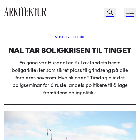
Navigasjon
Søk
Meny
Til startsiden
AKTUELT
/
POLITIKK
NAL TAR BOLIGKRISEN TIL TINGET
En gang var Husbanken full av landets beste
boligarkitekter som sikret plass til grindseng på alle
foreldres soverom. Hva skjedde? Tirsdag blir det
boligseminar for å ruste landets politikere til å lage
fremtidens boligpolitikk.