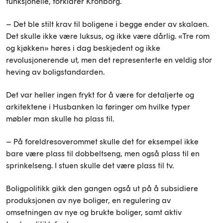
funksjonelle, forklarer Kronborg.
– Det ble stilt krav til boligene i begge ender av skalaen.
Det skulle ikke være luksus, og ikke være dårlig. «Tre rom
og kjøkken» høres i dag beskjedent og ikke
revolusjonerende ut, men det representerte en veldig stor
heving av boligstandarden.
Det var heller ingen frykt for å være for detaljerte og
arkitektene i Husbanken la føringer om hvilke typer
møbler man skulle ha plass til.
– På foreldresoverommet skulle det for eksempel ikke
bare være plass til dobbeltseng, men også plass til en
sprinkelseng. I stuen skulle det være plass til tv.
Boligpolitikk gikk den gangen også ut på å subsidiere
produksjonen av nye boliger, en regulering av
omsetningen av nye og brukte boliger, samt aktiv