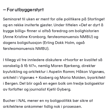
– For utbyggerstyrt
Seminaret til uken er ment for alle politikere på Stortinget
og en rekke inviterte gjester. Under tittelen «Det er dyrt å
bygge billig» finner vi altså foredrag om bolighistorien
(Anne Kristine Kronborg, førsteamanuensis NMBU) og
dagens boligsituasjon (Erling Dokk Holm, også
førsteamanuensis NMBU).
I tillegg vil tre innledere diskutere «Hvorfor er kvalitet så
vanskelig å få til?», nemlig Maren Bjerkeng, direktør
byutvikling og arkitektur i Aspelin Ramm; Håkon Vigsnæs,
arkitekt i Vigsnæs + Kosberg og Maria Molden, byarkitekt
i Bergen. Det blir også en egen bolk om tredje boligsektor
av forfatter og journalist Kjetil Gyberg.
Bucher i NAL mener en ny boligpolitikk bør sikre at
arkitektene ankommer tidlig nok i prosessen.