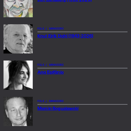
FOLK
/
MINNEORD
Knut Eirik Dahl (1943-2026)
FOLK
/
MINNEORD
Ana Epifânio
FOLK
/
MINNEORD
Marcin Boguslawski