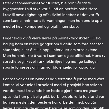
Etter at sommerhuset var fullført, ble han vår faste
byggmester. I sitt yrke var Elliott en perfeksjonist. Hans
krav til nøyaktighet og effektivitet innebar at det var få
som kunne innfri hans forventninger, men han endte opp
med et høyt kompetent og lojalt mannskap.
I egenskap av å være lærer på Arkitekthøgskolen i Oslo,
ba jeg ham en rekke ganger om å delta som foreleser for
studenter, eller å stille opp i intervjuer om prosjektene.
Men han mislikte å være i sentrum og sa alltid nei. Hans ry
spredte seg likevel i arkitektmiljøet, og mange kolleger
spurte forgjeves om han var tilgjengelig for oppdrag.
For oss var det en lykke at han fortsatte å jobbe med vårt
kontor. Vi var midt i arbeidet med et prosjekt han selv sa
var det mest krevende han hadde gjort, hans magnum
opus, da han plutselig gikk bort. I ordets rette forstand var
han en mester, den beste vi har arbeidet med, og vår
lærer. Han hadde en type begavelse som gradvis har blitt