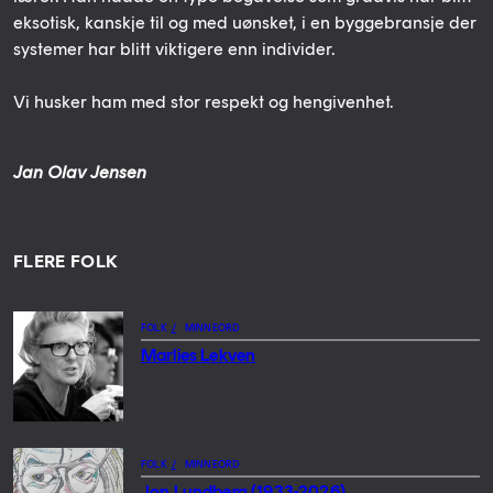
eksotisk, kanskje til og med uønsket, i en byggebransje der
systemer har blitt viktigere enn individer.
Vi husker ham med stor respekt og hengivenhet.
Jan Olav Jensen
FLERE FOLK
FOLK
/
MINNEORD
Marlies Lekven
FOLK
/
MINNEORD
Jon Lundberg (1933-2026)