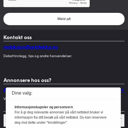
Meld på
Kontakt oss
redaksjon@arkitektur.no
Debattinnlegg, tips og andre henvendelser.
Annonsere hos oss?
Annonser
Dine valg:
Vil du annonsere i Arkitektur? Les mer her.
Informasjonskapsler og personvern
For å gi deg relevante annonser på vårt nettsted bruker vi
Sider
informasjon fra ditt besøk på vårt nettsted. Du kan reservere
deg mot dette under "Innstillinger".