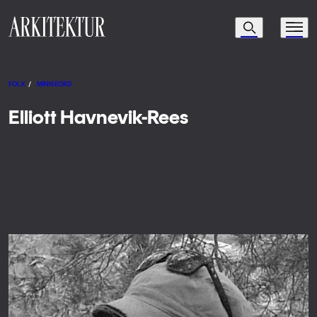
Navigasjon
Søk
Meny
Til startsiden
FOLK
/
MINNEORD
Elliott Havnevik-Rees