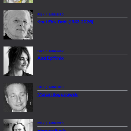
FOLK
/
MINNEORD
Knut Eirik Dahl (1943-2026)
FOLK
/
MINNEORD
Ana Epifânio
FOLK
/
MINNEORD
Marcin Boguslawski
FOLK
/
MINNEORD
Herman Fuglu