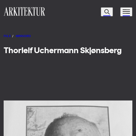
Navigasjon
Søk
Meny
Til startsiden
FOLK
/
MINNEORD
Thorleif Uchermann Skjønsberg