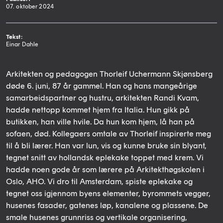
07. oktober 2024
Tekst:
Einar Dahle
Arkitekten og pedagogen Thorleif Uchermann Skjønsberg
døde 6. juni, 87 år gammel. Han og hans mangeårige
samarbeidspartner og hustru, arkitekten Randi Kvam,
hadde nettopp kommet hjem fra Italia. Hun gikk på
butikken, han ville hvile. Da hun kom hjem, lå han på
sofaen, død. Kollegaers omtale av Thorleif inspirerte meg
til å bli lærer. Han var lun, vis og kunne bruke sin blyant,
tegnet snitt av hollandsk eplekake toppet med krem. Vi
hadde noen gode år som lærere på Arkitekthøgskolen i
Oslo, AHO. Vi dro til Amsterdam, spiste eplekake og
tegnet oss igjennom byens elementer, byrommets vegger,
husenes fasader, gatenes løp, kanalene og plassene. De
smale husenes grunnriss og vertikale organisering,