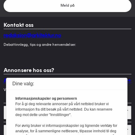
Meld på
Kontakt oss
redaksjon@arkitektur.no
Debattinnlegg, tips og andre henvendelser.
Annonsere hos oss?
Annonser
Dine valg:
Vil du annonsere i Arkitektur? Les mer her.
Informasjonskapsler og personvern
For å gi deg relevante annonser på vårt nettsted bruker vi
Sider
informasjon fra ditt besøk på vårt nettsted. Du kan reservere
deg mot dette under "Innstillinger".
For øvrig bruker vi informasjonskapsler og lignende verktøy for
Følg oss
analyse, for å sammenligne nettlesere, tilpasse innhold til deg