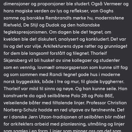
dimensjoner og proporsjoner ble studert. Også Vermeer og
hans magiske verden av lys og reflekser, van Goghs
samme og barokke Rembrandts mørke hu, modernistene
Rietveld, De Stijl og Dudok og den hollandske
teglekspresjonismen. Om dagen ble det tegnet, om
kvelden ble det diskutert, analysert og konkludert. Det var
liv og det var vilje. Arkitekturens dype røtter og grunnlaget
for dem ble langsomt forstått og tilegnet. Thorleif
Skjønsberg vil bli husket av sine kollegaer og studenter
som en vennlig, lavmælt omsorgsperson som kunne sitt fag
og som sammen med Randi tegnet gode hus i moderne
norsk byggeskikk, både i tre og mur, til glade byggherrer.
Thorleif var mild til sinns og nøye. Og han kunne seile. Han
konstruerte da også seilbåtene Polo 28 og Polo 86E,
velseilende båter med tiltalende linjer. Professor Christian
Norberg-Schulz hadde en rød utgave av førstnevnte. Det
er i danske Jørn Utzon-tradisjonen at seilbåten blir målet
for arkitekters arbeid med planløsning, utmåling og linjer
som samles i en form. Linjer som minner oss om det som