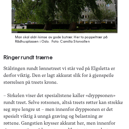
Man skal aldri kimse av gode bytrær. Her to poppeltrær på
Rådhusplassen i Oslo.
Foto: Camilla Storvollen
Ringer rundt trærne
Stålringen rundt lønnetreet vi står ved på Elgsletta er
derfor viktig. Den er lagt akkurat slik for å gjenspeile
størrelsen på treets krone.
– Sirkelen viser det spesialistene kaller «dryppsonen»
rundt treet. Selve rotsonen, altså treets røtter kan strekke
seg mye lengre ut – men innenfor dryppsonen er det
spesielt viktig å unngå graving og belastning av
røttene. Gangstien krysser akkurat her, men innenfor