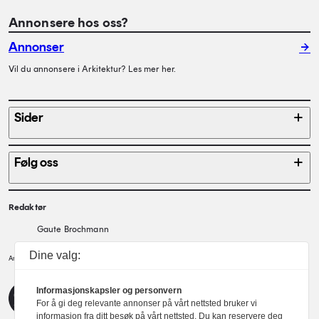
Annonsere hos oss?
Annonser
Vil du annonsere i Arkitektur? Les mer her.
Sider
Følg oss
Redaktør
Gaute Brochmann
Dine valg:
Norske arkitekters landsforbund.
Arkitektur er et tidsskrift utgitt av
NAL
Redaktørplakaten
Informasjonskapsler og personvern
For å gi deg relevante annonser på vårt nettsted bruker vi
informasjon fra ditt besøk på vårt nettsted. Du kan reservere deg