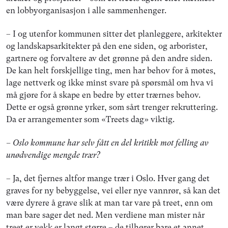
en lobbyorganisasjon i alle sammenhenger.
– I og utenfor kommunen sitter det planleggere, arkitekter
og landskapsarkitekter på den ene siden, og arborister,
gartnere og forvaltere av det grønne på den andre siden.
De kan helt forskjellige ting, men har behov for å møtes,
lage nettverk og ikke minst svare på spørsmål om hva vi
må gjøre for å skape en bedre by etter trærnes behov.
Dette er også grønne yrker, som sårt trenger rekruttering.
Da er arrangementer som «Treets dag» viktig.
– Oslo kommune har selv fått en del kritikk mot felling av
unødvendige mengde trær?
– Ja, det fjernes altfor mange trær i Oslo. Hver gang det
graves for ny bebyggelse, vei eller nye vannrør, så kan det
være dyrere å grave slik at man tar vare på treet, enn om
man bare sager det ned. Men verdiene man mister når
treet er vekk er langt større – de tilhører bare et annet