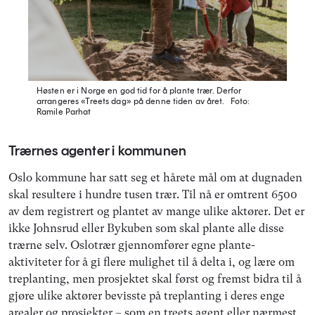
Høsten er i Norge en god tid for å plante trær. Derfor
arrangeres «Treets dag» på denne tiden av året.
Foto:
Ramile Parhat
Trærnes agenter i kommunen
Oslo kommune har satt seg et hårete mål om at dugnaden
skal resultere i hundre tusen trær. Til nå er omtrent 6500
av dem registrert og plantet av mange ulike aktører. Det er
ikke Johnsrud eller Bykuben som skal plante alle disse
trærne selv. Oslotrær gjennomfører egne plante-
aktiviteter for å gi flere mulighet til å delta i, og lære om
treplanting, men prosjektet skal først og fremst bidra til å
gjøre ulike aktører bevisste på treplanting i deres enge
arealer og prosjekter – som en treets agent eller nærmest