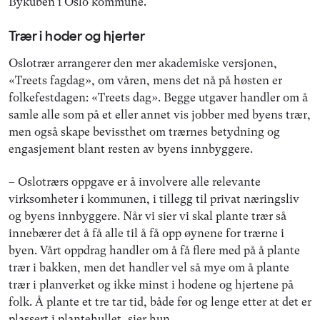
Bykuben i Oslo kommune.
Trær i hoder og hjerter
Oslotrær arrangerer den mer akademiske versjonen,
«Treets fagdag», om våren, mens det nå på høsten er
folkefestdagen: «Treets dag». Begge utgaver handler om å
samle alle som på et eller annet vis jobber med byens trær,
men også skape bevissthet om trærnes betydning og
engasjement blant resten av byens innbyggere.
– Oslotrærs oppgave er å involvere alle relevante
virksomheter i kommunen, i tillegg til privat næringsliv
og byens innbyggere. Når vi sier vi skal plante trær så
innebærer det å få alle til å få opp øynene for trærne i
byen. Vårt oppdrag handler om å få flere med på å plante
trær i bakken, men det handler vel så mye om å plante
trær i planverket og ikke minst i hodene og hjertene på
folk. Å plante et tre tar tid, både før og lenge etter at det er
plassert i plantehullet, sier hun.