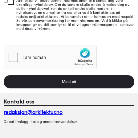
Arkitektur vil bruke denne informasjonen til å sende deg våre
ukentlige nyhetsbrev. Om du senere skulle ønske å melde deg av
dette nyhetsbrevet kan du enkelt endre dette nederst i
nyhetsbrevene du mottar fra oss eller ved å kontakte oss på
redaksjon@arkitektur.no. Vi behandler din informasjon med respekt.
Se vår personvernerklæring for mer informasjon. Ved å klikke på
knappen gir du ditt samtykke til at vi lagrer informasjonen i samsvar
med disse vilkårene.
Meld på
Kontakt oss
redaksjon@arkitektur.no
Debattinnlegg, tips og andre henvendelser.