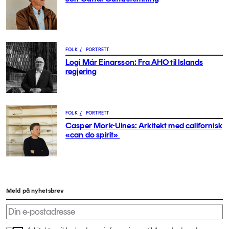
FOLK
/
PORTRETT
Logi Már Einarsson: Fra AHO til Islands
regjering
FOLK
/
PORTRETT
Casper Mork-Ulnes: Arkitekt med californisk
«can do spirit»
Meld på nyhetsbrev