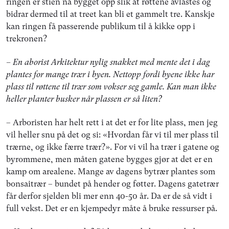
ringen er stien nå bygget opp slik at røttene avlastes og
bidrar dermed til at treet kan bli et gammelt tre. Kanskje
kan ringen få passerende publikum til å kikke opp i
trekronen?
– En aborist Arkitektur nylig snakket med mente det i dag
plantes for mange trær i byen. Nettopp fordi byene ikke har
plass til røttene til trær som vokser seg gamle. Kan man ikke
heller planter busker når plassen er så liten?
– Arboristen har helt rett i at det er for lite plass, men jeg
vil heller snu på det og si: «Hvordan får vi til mer plass til
trærne, og ikke færre trær?». For vi vil ha trær i gatene og
byrommene, men måten gatene bygges gjør at det er en
kamp om arealene. Mange av dagens bytrær plantes som
bonsaitrær – bundet på hender og føtter. Dagens gatetrær
får derfor sjelden bli mer enn 40-50 år. Da er de så vidt i
full vekst. Det er en kjempedyr måte å bruke ressurser på.