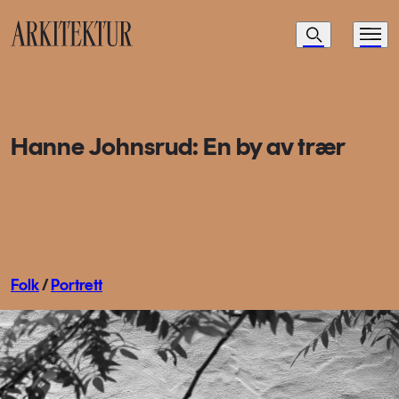
Navigasjon
Søk
Meny
Til startsiden
Hanne Johnsrud: En by av trær
Folk
/
Portrett