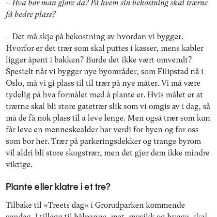
– Hva bør man gjøre da? På hvem sin bekostning skal trærne
få bedre plass?
– Det må skje på bekostning av hvordan vi bygger.
Hvorfor er det trær som skal puttes i kasser, mens kabler
ligger åpent i bakken? Burde det ikke vært omvendt?
Spesielt når vi bygger nye byområder, som Filipstad nå i
Oslo, må vi gi plass til til trær på nye måter. Vi må være
tydelig på hva formålet med å plante er. Hvis målet er at
trærne skal bli store gatetrær slik som vi omgis av i dag, så
må de få nok plass til å leve lenge. Men også trær som kun
får leve en menneskealder har verdi for byen og for oss
som bor her. Trær på parkeringsdekker og trange byrom
vil aldri bli store skogstrær, men det gjør dem ikke mindre
viktige.
Plante eller klatre i et tre?
Tilbake til «Treets dag» i Grorudparken kommende
søndag. I tillegg til bålpanne, mat, musikk og hygge, skal