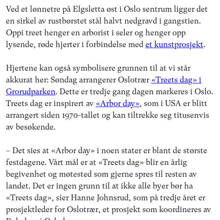
Ved et lønnetre på Elgsletta øst i Oslo sentrum ligger det
en sirkel av rustbørstet stål halvt nedgravd i gangstien.
Oppi treet henger en arborist i seler og henger opp
lysende, røde hjerter i forbindelse med
et kunstprosjekt
.
Hjertene kan også symbolisere grunnen til at vi står
akkurat her: Søndag arrangerer Oslotrær
«Treets dag» i
Grorudparken
. Dette er tredje gang dagen markeres i Oslo.
Treets dag er inspirert av
«Arbor day»
, som i USA er blitt
arrangert siden 1970-tallet og kan tiltrekke seg titusenvis
av besøkende.
– Det sies at «Arbor day» i noen stater er blant de største
festdagene. Vårt mål er at «Treets dag» blir en årlig
begivenhet og møtested som gjerne spres til resten av
landet. Det er ingen grunn til at ikke alle byer bør ha
«Treets dag», sier Hanne Johnsrud, som på tredje året er
prosjektleder for Oslotrær, et prosjekt som koordineres av