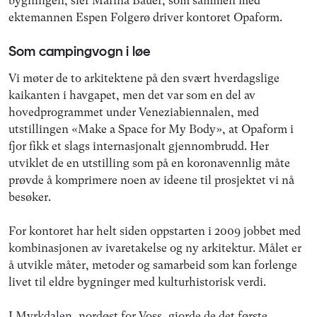
bygningen, sier Marina Bauer, som sammen med
ektemannen Espen Folgerø driver kontoret Opaform.
Som campingvogn i løe
Vi møter de to arkitektene på den svært hverdagslige
kaikanten i havgapet, men det var som en del av
hovedprogrammet under Veneziabiennalen, med
utstillingen «Make a Space for My Body», at Opaform i
fjor fikk et slags internasjonalt gjennombrudd. Her
utviklet de en utstilling som på en koronavennlig måte
prøvde å komprimere noen av ideene til prosjektet vi nå
besøker.
For kontoret har helt siden oppstarten i 2009 jobbet med
kombinasjonen av ivaretakelse og ny arkitektur. Målet er
å utvikle måter, metoder og samarbeid som kan forlenge
livet til eldre bygninger med kulturhistorisk verdi.
I Myrkdalen, nordøst for Voss, gjorde de det første