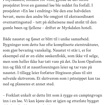
prosjektet hvor en gammel løe ble reddet fra forfall. I
prosjektet «En løe i endring» ble den ene halvdelen
bevart, mens den andre ble omgjort til ekstraordinært
overnattingssted – tett på skiheisene med utsikt til den
gamle bøen og fjellene – driftet av Myrkdalen hotell.
Både naustet og fjøset er blitt til i unike samarbeid.
Bygninger som dette har ofte kompliserte eierstrukturer,
som gjør bevaring vanskelig. Naustet vi står i, er for
eksempel eid av en eldre søskenflokk, som ikke vil selge,
men som heller ikke har tatt vare på det. Da kom Opaform
inn og fikk til at naustforeningen leier og tar vare på
naustet. I tillegg leier forfatter Birgisson plass til sitt
selveide skriverom. Et skriverom som i prinsippet kan tas
ned og plasseres et annet sted.
– Forklart enkelt er dette litt som å rygge en campingvogn
inn i en løe. Vi kan kjøre den ut igjen og etterlate bygget