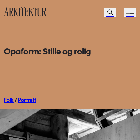
Navigasjon
Søk
Meny
Til startsiden
Opaform: Stille og rolig
Folk
/
Portrett