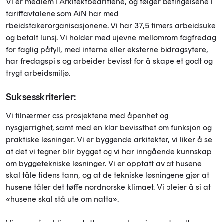
Vi er medlem i Arkitektbedriftene, og følger betingelsene i
tariffavtalene som AiN har med
rbeidstakerorganisasjonene. Vi har 37,5 timers arbeidsuke
og betalt lunsj. Vi holder med ujevne mellomrom fagfredag
for faglig påfyll, med interne eller eksterne bidragsytere,
har fredagspils og arbeider bevisst for å skape et godt og
trygt arbeidsmiljø.
Suksesskriterier:
Vi tilnærmer oss prosjektene med åpenhet og
nysgjerrighet, samt med en klar bevissthet om funksjon og
praktiske løsninger. Vi er byggende arkitekter, vi liker å se
at det vi tegner blir bygget og vi har inngående kunnskap
om byggetekniske løsninger. Vi er opptatt av at husene
skal tåle tidens tann, og at de tekniske løsningene gjør at
husene tåler det tøffe nordnorske klimaet. Vi pleier å si at
«husene skal stå ute om natta».