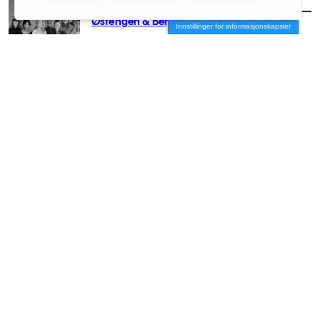
FOLK
/
SELVANGIVELSEN
Østengen & Bergo
Innstillinger for informasjonskapsler
FOLK
/
SELVANGIVELSEN
3RW arkitekter
FOLK
/
SELVANGIVELSEN
Holo & Holo landskapsarkitektur AS
FOLK
/
SELVANGIVELSEN
Selvangivelsen: Haltenbanken Bergen