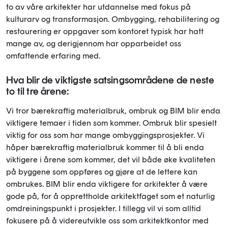
to av våre arkitekter har utdannelse med fokus på
kulturarv og transformasjon. Ombygging, rehabilitering og
restaurering er oppgaver som kontoret typisk har hatt
mange av, og derigjennom har opparbeidet oss
omfattende erfaring med.
Hva blir de viktigste satsingsområdene de neste
to til tre årene:
Vi tror bærekraftig materialbruk, ombruk og BIM blir enda
viktigere temaer i tiden som kommer. Ombruk blir spesielt
viktig for oss som har mange ombyggingsprosjekter. Vi
håper bærekraftig materialbruk kommer til å bli enda
viktigere i årene som kommer, det vil både øke kvaliteten
på byggene som oppføres og gjøre at de lettere kan
ombrukes. BIM blir enda viktigere for arkitekter å være
gode på, for å opprettholde arkitektfaget som et naturlig
omdreiningspunkt i prosjekter. I tillegg vil vi som alltid
fokusere på å videreutvikle oss som arkitektkontor med