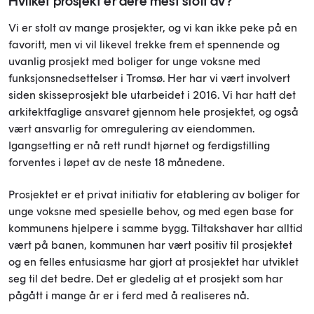
Hvilket prosjekt er dere mest stolt av?
Vi er stolt av mange prosjekter, og vi kan ikke peke på en
favoritt, men vi vil likevel trekke frem et spennende og
uvanlig prosjekt med boliger for unge voksne med
funksjonsnedsettelser i Tromsø. Her har vi vært involvert
siden skisseprosjekt ble utarbeidet i 2016. Vi har hatt det
arkitektfaglige ansvaret gjennom hele prosjektet, og også
vært ansvarlig for omregulering av eiendommen.
Igangsetting er nå rett rundt hjørnet og ferdigstilling
forventes i løpet av de neste 18 månedene.
Prosjektet er et privat initiativ for etablering av boliger for
unge voksne med spesielle behov, og med egen base for
kommunens hjelpere i samme bygg. Tiltakshaver har alltid
vært på banen, kommunen har vært positiv til prosjektet
og en felles entusiasme har gjort at prosjektet har utviklet
seg til det bedre. Det er gledelig at et prosjekt som har
pågått i mange år er i ferd med å realiseres nå.