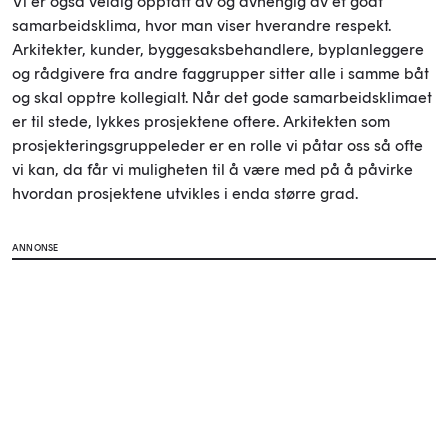
Vi er også veldig opptatt av og avhengig av et godt
samarbeidsklima, hvor man viser hverandre respekt.
Arkitekter, kunder, byggesaksbehandlere, byplanleggere
og rådgivere fra andre faggrupper sitter alle i samme båt
og skal opptre kollegialt. Når det gode samarbeidsklimaet
er til stede, lykkes prosjektene oftere. Arkitekten som
prosjekteringsgruppeleder er en rolle vi påtar oss så ofte
vi kan, da får vi muligheten til å være med på å påvirke
hvordan prosjektene utvikles i enda større grad.
ANNONSE