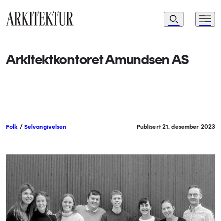
Navigasjon
Søk
Meny
Til startsiden
Arkitektkontoret Amundsen AS
Folk
/
Selvangivelsen
Publisert 21. desember 2023