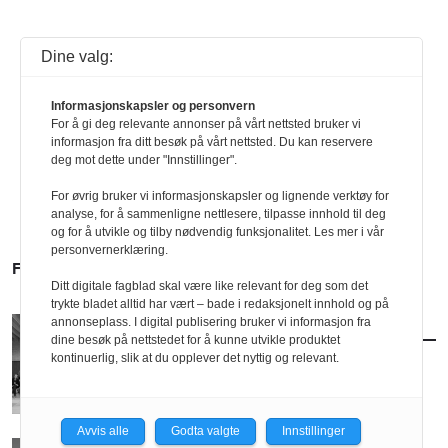
Dine valg:
Informasjonskapsler og personvern
For å gi deg relevante annonser på vårt nettsted bruker vi
informasjon fra ditt besøk på vårt nettsted. Du kan reservere
deg mot dette under "Innstillinger".
For øvrig bruker vi informasjonskapsler og lignende verktøy for
analyse, for å sammenligne nettlesere, tilpasse innhold til deg
og for å utvikle og tilby nødvendig funksjonalitet. Les mer i vår
personvernerklæring.
FLERE FOLK
Ditt digitale fagblad skal være like relevant for deg som det
trykte bladet alltid har vært – bade i redaksjonelt innhold og på
annonseplass. I digital publisering bruker vi informasjon fra
FOLK
/
SELVANGIVELSEN
dine besøk på nettstedet for å kunne utvikle produktet
Selvangivelsen: Ratio arkitekter AS
kontinuerlig, slik at du opplever det nyttig og relevant.
Avvis alle
Godta valgte
Innstillinger