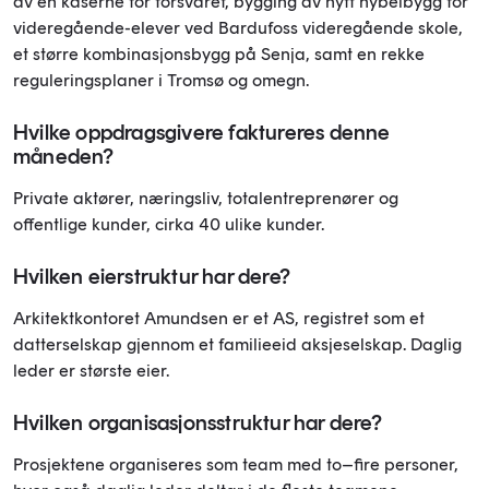
av en kaserne for forsvaret, bygging av nytt hybelbygg for
videregående-elever ved Bardufoss videregående skole,
et større kombinasjonsbygg på Senja, samt en rekke
reguleringsplaner i Tromsø og omegn.
Hvilke oppdragsgivere faktureres denne
måneden?
Private aktører, næringsliv, totalentreprenører og
offentlige kunder, cirka 40 ulike kunder.
Hvilken eierstruktur har dere?
Arkitektkontoret Amundsen er et AS, registret som et
datterselskap gjennom et familieeid aksjeselskap. Daglig
leder er største eier.
Hvilken organisasjonsstruktur har dere?
Prosjektene organiseres som team med to–fire personer,