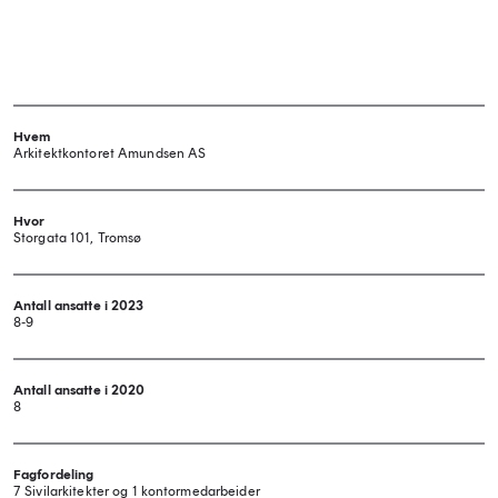
Hvem
Arkitektkontoret Amundsen AS
Hvor
Storgata 101, Tromsø
Antall ansatte i 2023
8-9
Antall ansatte i 2020
8
Fagfordeling
7 Sivilarkitekter og 1 kontormedarbeider