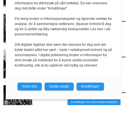
informasjon fra ditt besøk på vårt nettsted. Du kan reservere
deg mot dette under "Innstillinger".
FOLK
/
SELVANGIVELSEN
For øvrig bruker vi informasjonskapsler og lignende verktøy for
analyse, for å sammenligne nettlesere, tilpasse innhold til deg
Holo & Holo landskapsarkitektur AS
og for å utvikle og tilby nødvendig funksjonalitet. Les mer i vår
personvernerklæring.
Ditt digitale fagblad skal være like relevant for deg som det
trykte bladet alltid har vært – bade i redaksjonelt innhold og på
FOLK
/
SELVANGIVELSEN
annonseplass. I digital publisering bruker vi informasjon fra
Selvangivelsen: Haltenbanken Bergen
dine besøk på nettstedet for å kunne utvikle produktet
kontinuerlig, slik at du opplever det nyttig og relevant.
Avvis alle
Godta valgte
Innstillinger
FOLK
/
SELVANGIVELSEN
CODE arkitektur
Innstillinger for informasjonskapsler
ANNONSE