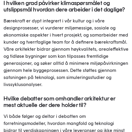
I hvilken grad påvirker klimaspørsmålet og
utslippsmål hvordan dere arbeider i det daglige?
Bærekraft er dypt integrert i vår kultur og i våre
designprosesser, vi vurderer miljømessige, sosiale og
økonomiske aspekter i hvert prosjekt, og samarbeider med
kunder og tverrfaglige team for å definere bærekraftsmål.
Våre arkitekter bidrar gjennom høykvalitets, arealeffektive
og tidløse bygninger som kan tilpasses fremtidige
generasjoner, og søker alltid å minimere miljøpåvirkningen
gjennom hele byggeprosessen. Dette støttes gjennom
satsningen på teknologi, som simuleringsstudier og
livssyklusanalyser.
Hvilke debatter som omhandler arkitektur er
mest aktuelle der dere holder til?
Vi både følger og deltar i debatten om
forretningsmodeller, hvordan mangfold og teknologi
bidrar til verdiskapningen i våre leveranser og ikke minst