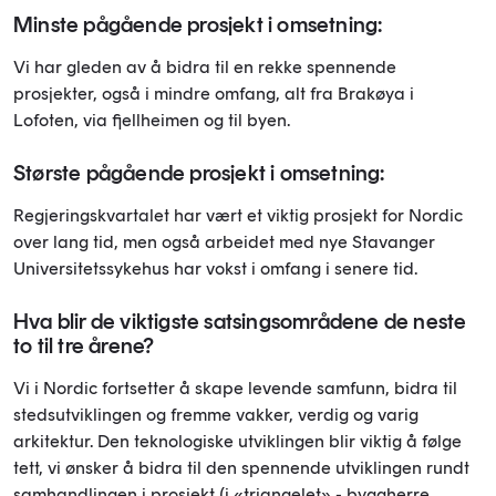
Minste pågående prosjekt i omsetning:
Vi har gleden av å bidra til en rekke spennende
prosjekter, også i mindre omfang, alt fra Brakøya i
Lofoten, via fjellheimen og til byen.
Største pågående prosjekt i omsetning:
Regjeringskvartalet har vært et viktig prosjekt for Nordic
over lang tid, men også arbeidet med nye Stavanger
Universitetssykehus har vokst i omfang i senere tid.
Hva blir de viktigste satsingsområdene de neste
to til tre årene?
Vi i Nordic fortsetter å skape levende samfunn, bidra til
stedsutviklingen og fremme vakker, verdig og varig
arkitektur. Den teknologiske utviklingen blir viktig å følge
tett, vi ønsker å bidra til den spennende utviklingen rundt
samhandlingen i prosjekt (i «triangelet» - byggherre,