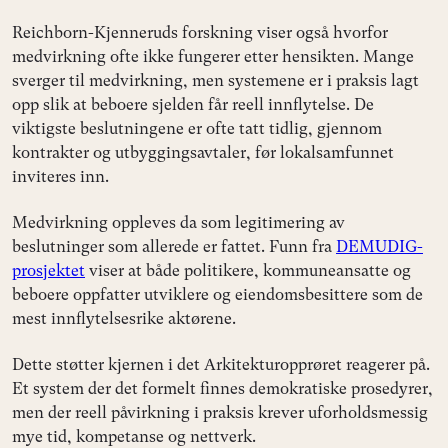
Reichborn-Kjenneruds forskning viser også hvorfor
medvirkning ofte ikke fungerer etter hensikten. Mange
sverger til medvirkning, men systemene er i praksis lagt
opp slik at beboere sjelden får reell innflytelse. De
viktigste beslutningene er ofte tatt tidlig, gjennom
kontrakter og utbyggingsavtaler, før lokalsamfunnet
inviteres inn.
Medvirkning oppleves da som legitimering av
beslutninger som allerede er fattet. Funn fra
DEMUDIG-
prosjektet
viser at både politikere, kommuneansatte og
beboere oppfatter utviklere og eiendomsbesittere som de
mest innflytelsesrike aktørene.
Dette støtter kjernen i det Arkitekturopprøret reagerer på.
Et system der det formelt finnes demokratiske prosedyrer,
men der reell påvirkning i praksis krever uforholdsmessig
mye tid, kompetanse og nettverk.