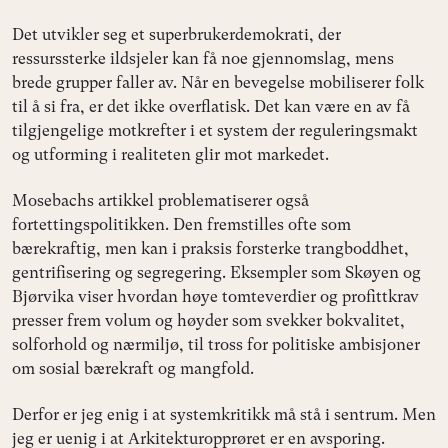
Det utvikler seg et superbrukerdemokrati, der
ressurssterke ildsjeler kan få noe gjennomslag, mens
brede grupper faller av. Når en bevegelse mobiliserer folk
til å si fra, er det ikke overflatisk. Det kan være en av få
tilgjengelige motkrefter i et system der reguleringsmakt
og utforming i realiteten glir mot markedet.
Mosebachs artikkel problematiserer også
fortettingspolitikken. Den fremstilles ofte som
bærekraftig, men kan i praksis forsterke trangboddhet,
gentrifisering og segregering. Eksempler som Skøyen og
Bjørvika viser hvordan høye tomteverdier og profittkrav
presser frem volum og høyder som svekker bokvalitet,
solforhold og nærmiljø, til tross for politiske ambisjoner
om sosial bærekraft og mangfold.
Derfor er jeg enig i at systemkritikk må stå i sentrum. Men
jeg er uenig i at Arkitekturopprøret er en avsporing.