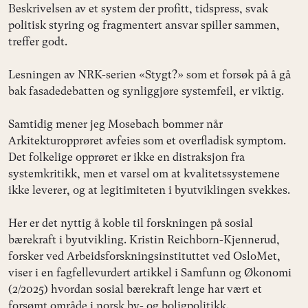
Beskrivelsen av et system der profitt, tidspress, svak
politisk styring og fragmentert ansvar spiller sammen,
treffer godt.
Lesningen av NRK-serien «Stygt?» som et forsøk på å gå
bak fasadedebatten og synliggjøre systemfeil, er viktig.
Samtidig mener jeg Mosebach bommer når
Arkitekturopprøret avfeies som et overfladisk symptom.
Det folkelige opprøret er ikke en distraksjon fra
systemkritikk, men et varsel om at kvalitetssystemene
ikke leverer, og at legitimiteten i byutviklingen svekkes.
Her er det nyttig å koble til forskningen på sosial
bærekraft i byutvikling. Kristin Reichborn-Kjennerud,
forsker ved Arbeidsforskningsinstituttet ved OsloMet,
viser i en fagfellevurdert artikkel i Samfunn og Økonomi
(2/2025) hvordan sosial bærekraft lenge har vært et
forsømt område i norsk by- og boligpolitikk.