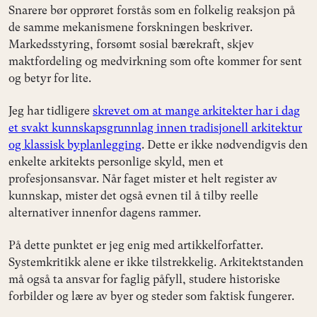
Snarere bør opprøret forstås som en folkelig reaksjon på
de samme mekanismene forskningen beskriver.
Markedsstyring, forsømt sosial bærekraft, skjev
maktfordeling og medvirkning som ofte kommer for sent
og betyr for lite.
Jeg har tidligere
skrevet om at mange arkitekter har i dag
et svakt kunnskapsgrunnlag innen tradisjonell arkitektur
og klassisk byplanlegging
. Dette er ikke nødvendigvis den
enkelte arkitekts personlige skyld, men et
profesjonsansvar. Når faget mister et helt register av
kunnskap, mister det også evnen til å tilby reelle
alternativer innenfor dagens rammer.
På dette punktet er jeg enig med artikkelforfatter.
Systemkritikk alene er ikke tilstrekkelig. Arkitektstanden
må også ta ansvar for faglig påfyll, studere historiske
forbilder og lære av byer og steder som faktisk fungerer.