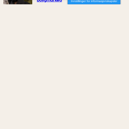
Innstillinger for informasjonskapsler
Av Luis Lautaro Espinoza
MENINGER
/
DEBATT
Overdrevne tryllestaver i en skiftende
økonomi
Av Carlos Henriquez
MENINGER
/
DEBATT
Hva trenger samfunnet arkitekter til?
Av Joana Sá Lima
MENINGER
/
DEBATT
Ideen om KI som et nøytralt verktøy er død
Av Bruno Giussani