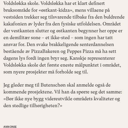
Voldsløkka skole. Voldsløkka har et klart definert
bruksområde for «østkant-kidza», mens villaene på
vestsiden trekker seg tilsvarende tilbake fra den buldrende
kakafonien av lyder fra den fysiske utfoldelsen. Området
der vestkanten slutter og østkanten begynner her oppe er
en demilitær sone – et ikke-sted – som ingen har tatt
ansvar for. Den svake brakkeligende senterdannelsen
bestående av PizzaBakeren og Peppes Pizza må ha sett
dagens lys fordi ingen bryr seg. Kanskje representerer
Voldsløkka skole det første eneste målpunktet i området,
som nyere prosjekter må forholde seg til.
Jeg gleder meg til Butenschøn skal anmelde også de
kommende prosjektene. Vil han da spørre seg det samme:
«Bør ikke nye bygg videreutvikle områdets kvaliteter og
den stedlige tilhørigheten?»
ANNONSE