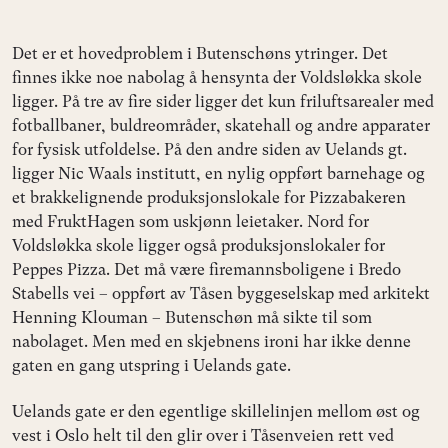
Det er et hovedproblem i Butenschøns ytringer. Det
finnes ikke noe nabolag å hensynta der Voldsløkka skole
ligger. På tre av fire sider ligger det kun friluftsarealer med
fotballbaner, buldreområder, skatehall og andre apparater
for fysisk utfoldelse. På den andre siden av Uelands gt.
ligger Nic Waals institutt, en nylig oppført barnehage og
et brakkelignende produksjonslokale for Pizzabakeren
med FruktHagen som uskjønn leietaker. Nord for
Voldsløkka skole ligger også produksjonslokaler for
Peppes Pizza. Det må være firemannsboligene i Bredo
Stabells vei – oppført av Tåsen byggeselskap med arkitekt
Henning Klouman – Butenschøn må sikte til som
nabolaget. Men med en skjebnens ironi har ikke denne
gaten en gang utspring i Uelands gate.
Uelands gate er den egentlige skillelinjen mellom øst og
vest i Oslo helt til den glir over i Tåsenveien rett ved