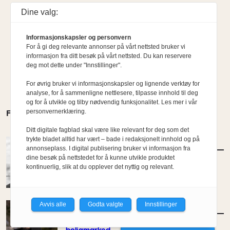
Dine valg:
Informasjonskapsler og personvern
For å gi deg relevante annonser på vårt nettsted bruker vi
informasjon fra ditt besøk på vårt nettsted. Du kan reservere
deg mot dette under "Innstillinger".
For øvrig bruker vi informasjonskapsler og lignende verktøy for
analyse, for å sammenligne nettlesere, tilpasse innhold til deg
og for å utvikle og tilby nødvendig funksjonalitet. Les mer i vår
personvernerklæring.
FLERE MENINGER
Ditt digitale fagblad skal være like relevant for deg som det
trykte bladet alltid har vært – bade i redaksjonelt innhold og på
MENINGER
/
DEBATT
annonseplass. I digital publisering bruker vi informasjon fra
Tujaens pris
dine besøk på nettstedet for å kunne utvikle produktet
kontinuerlig, slik at du opplever det nyttig og relevant.
Av Even Bakken
Avvis alle
Godta valgte
Innstillinger
MENINGER
/
DEBATT
Det er noe pillråttent med dagens
boligmarked