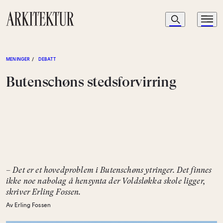
Navigasjon
Søk
Meny
Til startsiden
MENINGER
/
DEBATT
Butenschøns stedsforvirring
– Det er et hovedproblem i Butenschøns ytringer. Det finnes
ikke noe nabolag å hensynta der Voldsløkka skole ligger,
skriver Erling Fossen.
Av Erling Fossen