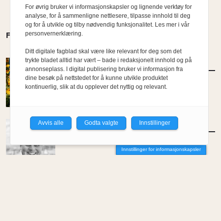
For øvrig bruker vi informasjonskapsler og lignende verktøy for
analyse, for å sammenligne nettlesere, tilpasse innhold til deg
og for å utvikle og tilby nødvendig funksjonalitet. Les mer i vår
personvernerklæring.
FLERE MENINGER
Ditt digitale fagblad skal være like relevant for deg som det
trykte bladet alltid har vært – bade i redaksjonelt innhold og på
AKTUELT
/
LANDSKAP
annonseplass. I digital publisering bruker vi informasjon fra
Ferskt Arkitektur: Beplantning
dine besøk på nettstedet for å kunne utvikle produktet
kontinuerlig, slik at du opplever det nyttig og relevant.
Avvis alle
Godta valgte
Innstillinger
MENINGER
/
DEBATT
Tujaens pris
Innstillinger for informasjonskapsler
Av Even Bakken
MENINGER
/
DEBATT
Det er noe pillråttent med dagens
boligmarked