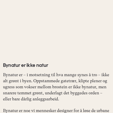
Bynatur er ikke natur
Bynatur er – i motsetning til hva mange synes å tro – ikke
alt grønt i byen. Oppstammede gatetrær, klipte plener og
ugress som vokser mellom brostein er ikke bynatur, men
snarere temmet grønt, underlagt det byggedes orden –
eller bare dårlig anleggsarbeid.
Bynatur er noe vi mennesker designer for å løse de urbane