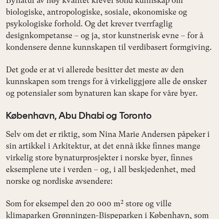
Bynatur av høy kvalitet krever solid kunnskap om
biologiske, antropologiske, sosiale, økonomiske og
psykologiske forhold. Og det krever tverrfaglig
designkompetanse – og ja, stor kunstnerisk evne – for å
kondensere denne kunnskapen til verdibasert formgiving.
Det gode er at vi allerede besitter det meste av den
kunnskapen som trengs for å virkeliggjøre alle de ønsker
og potensialer som bynaturen kan skape for våre byer.
København, Abu Dhabi og Toronto
Selv om det er riktig, som Nina Marie Andersen påpeker i
sin artikkel i Arkitektur, at det ennå ikke finnes mange
virkelig store bynaturprosjekter i norske byer, finnes
eksemplene ute i verden – og, i all beskjedenhet, med
norske og nordiske avsendere:
Som for eksempel den 20 000 m² store og ville
klimaparken Grønningen-Bispeparken i København, som