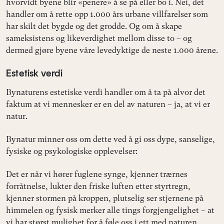
hvorvidt byene blir «penere» å se på eller bo i. Nei, det
handler om å rette opp 1.000 års urbane villfarelser som
har skilt det bygde og det grodde. Og om å skape
sameksistens og likeverdighet mellom disse to – og
dermed gjøre byene våre levedyktige de neste 1.000 årene.
Estetisk verdi
Bynaturens estetiske verdi handler om å ta på alvor det
faktum at vi mennesker er en del av naturen – ja, at vi er
natur.
Bynatur minner oss om dette ved å gi oss dype, sanselige,
fysiske og psykologiske opplevelser:
Det er når vi hører fuglene synge, kjenner trærnes
forråtnelse, lukter den friske luften etter styrtregn,
kjenner stormen på kroppen, plutselig ser stjernene på
himmelen og fysisk merker alle tings forgjengelighet – at
vi har størst mulighet for å føle oss i ett med naturen.