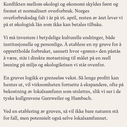
Konflikten mellom økologi og økonomi skyldes først og
fremst et normalisert overforbruk. Norges
overforbruksdag falt i år på 16. april, resten av året lever vi
på et økologisk lån som ikke kan betales tilbake.
Vi må investere i betydelige kulturelle endringer, både
institusjonelle og personlige. Å etablere en ny gruve for å
opprettholde forbruket, uansett hvor «grønn» den påstås
å være, står i direkte motsetning til målet på en reell
løsning på miljø og økologikrisen vi står ovenfor.
En gruves logikk er grenseløs vekst. Så lenge profitt kan
hentes ut, vil virksomheten fortsette å ekspandere, ofte på
bekostning av lokalsamfunn som utslettes, slik vi ser i de
tyske kullgruvene Garzweiler og Hambach.
Ved en etablering av gruven, så vil ikke bare naturen stå
for fall, men potensielt også selve lokalsamfunnet.