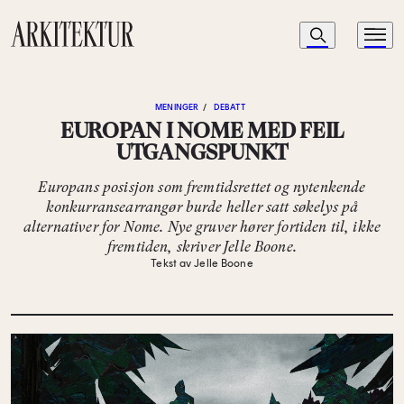
Navigasjon
Søk
Meny
Til startsiden
MENINGER
/
DEBATT
EUROPAN I NOME MED FEIL
UTGANGSPUNKT
Europans posisjon som fremtidsrettet og nytenkende
konkurransearrangør burde heller satt søkelys på
alternativer for Nome. Nye gruver hører fortiden til, ikke
fremtiden, skriver Jelle Boone.
Tekst av Jelle Boone