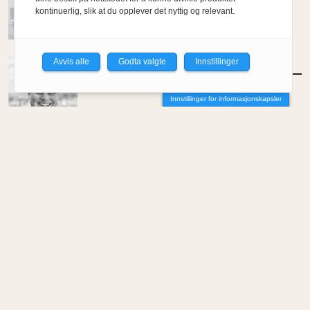
kontinuerlig, slik at du opplever det nyttig og relevant.
Avvis alle
Godta valgte
Innstillinger
MENINGER
/
DEBATT
Tujaens pris
Innstillinger for informasjonskapsler
Av Even Bakken
MENINGER
/
DEBATT
Det er noe pillråttent med dagens
boligmarked
Av Luis Lautaro Espinoza
MENINGER
/
DEBATT
Overdrevne tryllestaver i en skiftende
økonomi
Av Carlos Henriquez