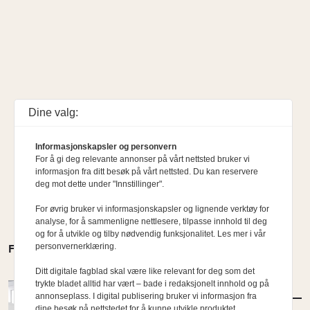
Dine valg:
Informasjonskapsler og personvern
For å gi deg relevante annonser på vårt nettsted bruker vi
informasjon fra ditt besøk på vårt nettsted. Du kan reservere
deg mot dette under "Innstillinger".
For øvrig bruker vi informasjonskapsler og lignende verktøy for
analyse, for å sammenligne nettlesere, tilpasse innhold til deg
og for å utvikle og tilby nødvendig funksjonalitet. Les mer i vår
personvernerklæring.
FLERE MENINGER
Ditt digitale fagblad skal være like relevant for deg som det
trykte bladet alltid har vært – bade i redaksjonelt innhold og på
AKTUELT
/
KONKURRANSER
annonseplass. I digital publisering bruker vi informasjon fra
Årets Europan-vinnere klare
dine besøk på nettstedet for å kunne utvikle produktet