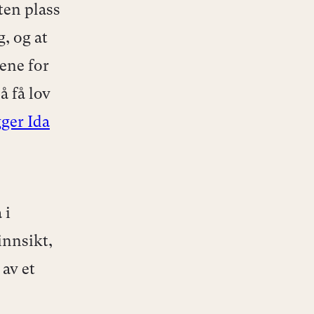
iten plass
g, og at
ene for
å få lov
gger Ida
 i
innsikt,
 av et