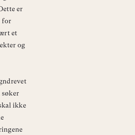
Dette er
 for
ært et
ekter og
igndrevet
 søker
skal ikke
ne
aringene