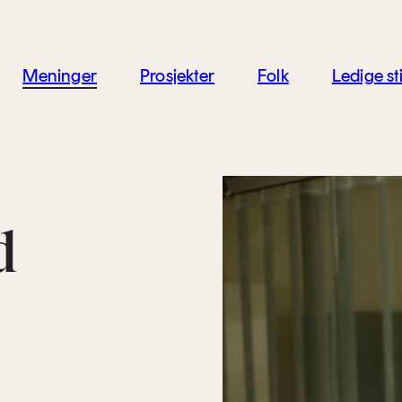
jon
Meninger
Prosjekter
Folk
Ledige sti
d