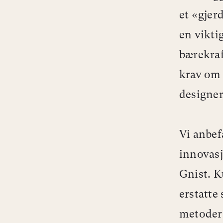
et «gjer
en vikti
bærekraf
krav om 
designe
Vi anbef
innovasj
Gnist. K
erstatte
metoder 