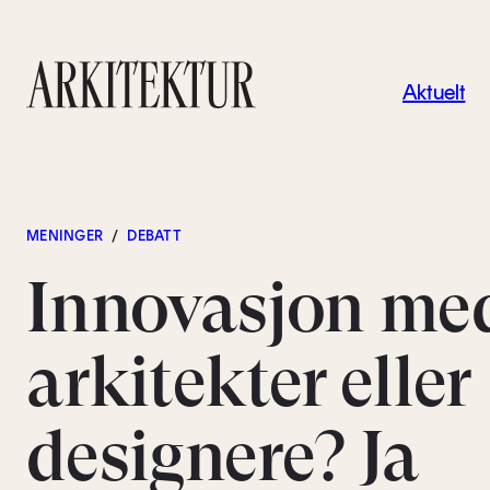
Navigas
Aktuelt
Til startsiden
MENINGER
/
DEBATT
Innovasjon me
arkitekter eller
designere? Ja