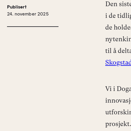
Den siste
Publisert
24. november 2025
i de tidl
de hold
nytenkin
til å del
Skogstad
Vi i Doga
innovasj
utforskin
prosjekt