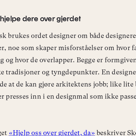
il hjelpe dere over gjerdet
sk brukes ordet designer om både designere
er, noe som skaper misforståelser om hvor 
lag og hvor de overlapper. Begge er formgiv
e tradisjoner og tyngdepunkter. En designer
de at de kan gjøre arkitektens jobb; like lite
er presses inn i en designmal som ikke pass
get
«Hjelp oss over gjerdet, da»
beskriver Sk