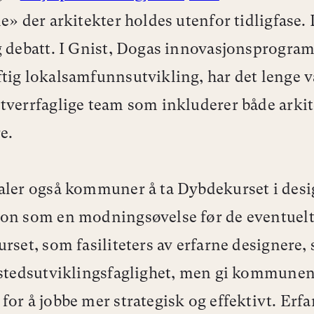
de» der arkitekter holdes utenfor tidligfase. 
g debatt. I Gnist, Dogas innovasjonsprogram
tig lokalsamfunnsutvikling, har det lenge v
tverrfaglige team som inkluderer både arkit
re.
aler også kommuner å ta Dybdekurset i des
on som en modningsøvelse før de eventuelt
urset, som fasiliteters av erfarne designere, 
 stedsutviklingsfaglighet, men gi kommune
for å jobbe mer strategisk og effektivt. Erf