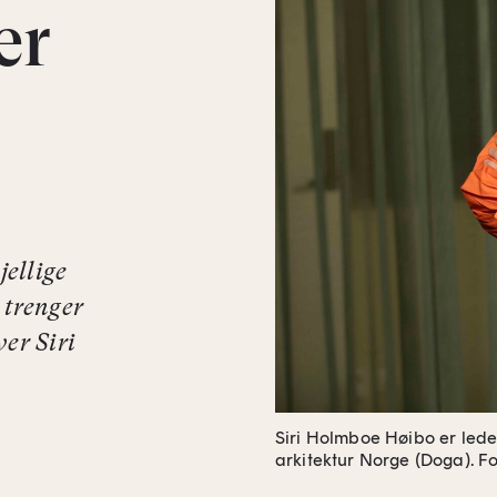
er
jellige
 trenger
er Siri
Siri Holmboe Høibo er leder
arkitektur Norge (Doga).
Fo