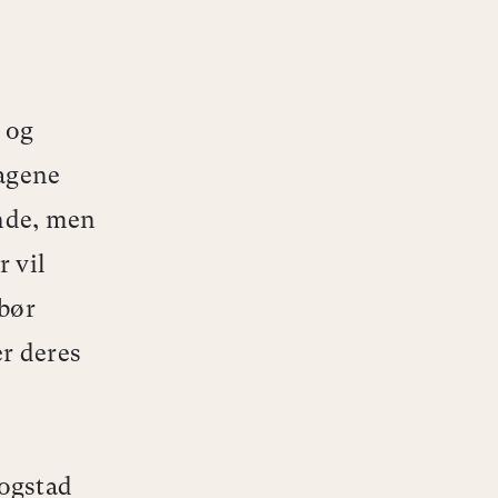
 og
fagene
ende, men
 vil
 bør
er deres
ogstad