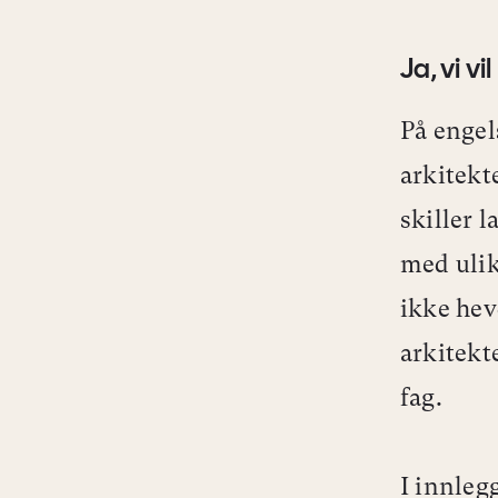
Ja, vi v
På engel
arkitekt
skiller 
med ulik
ikke hev
arkitekt
fag.
I innleg