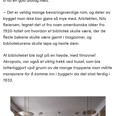
å ha en god dialog med.
– Det er veldig mange bevaringsverdige rom, og deler av
bygget man ikke kan gjøre så mye med. Arkitekten, Nils
Reiersen, tegnet det ut fra noen amerikanske idéer fra
1920-tallet om hvordan et bibliotek skulle være, der de
fleste bøkene skulle være gjemt i magasiner, og
bibliotekarene skulle løpe og hente dem.
At biblioteket ble lagt på en høyde, med tilnavnet
Akropolis, var også et viktig trekk ved huset, som ble
latterliggjort
«på grunn av de mange trappene man måtte
manøvrere for å komme inn i bygget»
da det stod ferdig i
1933.