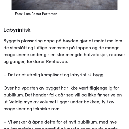
Foto: Lars Petter Pettersen
Labyrintisk
Byggets plassering oppe på høyden gjør at møtet mellom
de storslått og luftige rommene på toppen og de mange
magasinene under gir en stor mengde halvetasjer, reposer
og ganger, forklarer Rønhovde.
– Det er et utrolig komplisert og labyrintisk bygg.
Over halvparten av bygget har ikke vært tilgjengelig for
publikum. Det hender folk går seg vill og ikke finner veien
ut. Veldig mye av volumet ligger under bakken, fylt av
magasiner og tekniske rom.
– Vi ønsker å åpne dette for et nytt publikum, med nye
bruksområder, men samtidig ivareta noen av de gamle