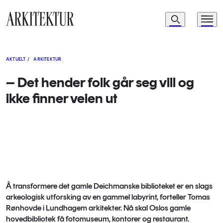
Navigasjon
Søk
Meny
Til startsiden
AKTUELT
/
ARKITEKTUR
– Det hender folk går seg vill og
ikke finner veien ut
Å transformere det gamle Deichmanske biblioteket er en slags
arkeologisk utforsking av en gammel labyrint, forteller Tomas
Rønhovde i Lundhagem arkitekter. Nå skal Oslos gamle
hovedbibliotek få fotomuseum, kontorer og restaurant.