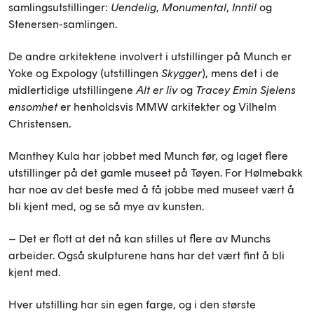
samlingsutstillinger:
Uendelig
,
Monumental
,
Inntil
og
Stenersen-samlingen.
De andre arkitektene involvert i utstillinger på Munch er
Yoke og Expology (utstillingen
Skygger
), mens det i de
midlertidige utstillingene
Alt er liv
og
Tracey Emin Sjelens
ensomhet
er henholdsvis MMW arkitekter og Vilhelm
Christensen.
Manthey Kula har jobbet med Munch før, og laget flere
utstillinger på det gamle museet på Tøyen. For Hølmebakk
har noe av det beste med å få jobbe med museet vært å
bli kjent med, og se så mye av kunsten.
– Det er flott at det nå kan stilles ut flere av Munchs
arbeider. Også skulpturene hans har det vært fint å bli
kjent med.
Hver utstilling har sin egen farge, og i den største