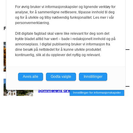
For øvrig bruker vi informasjonskapsler og lignende verktøy for
analyse, for å sammenligne nettlesere, tilpasse innhold til deg
og for å utvikle og tilby nødvendig funksjonalitet. Les mer i vår
personvernerklæring.
FLERE SAKER
Ditt digitale fagblad skal være like relevant for deg som det
trykte bladet alltid har vært – bade i redaksjonelt innhold og på
annonseplass. I digital publisering bruker vi informasjon fra
AKTUELT
/
ARKITEKTUR
dine besøk på nettstedet for å kunne utvikle produktet
Slik blir arkitekturhøsten
kontinuerlig, slik at du opplever det nyttig og relevant.
Avvis alle
Godta valgte
Innstillinger
AKTUELT
/
ARKITEKTUR
Sommerens arkitekturguide
Innstillinger for informasjonskapsler
AKTUELT
/
ARKITEKTUR
– Arkitekter hører hjemme på festivaler