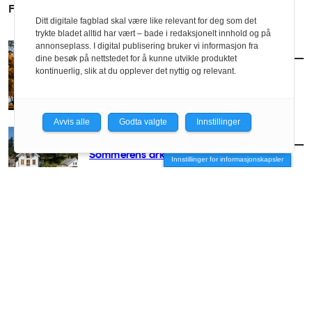
FLERE SAKER
Ditt digitale fagblad skal være like relevant for deg som det
trykte bladet alltid har vært – bade i redaksjonelt innhold og på
annonseplass. I digital publisering bruker vi informasjon fra
AKTUELT
/
ARKITEKTUR
dine besøk på nettstedet for å kunne utvikle produktet
Slik blir arkitekturhøsten
kontinuerlig, slik at du opplever det nyttig og relevant.
Avvis alle
Godta valgte
Innstillinger
AKTUELT
/
ARKITEKTUR
Sommerens arkitekturguide
Innstillinger for informasjonskapsler
AKTUELT
/
ARKITEKTUR
– Arkitekter hører hjemme på festivaler
AKTUELT
/
ARKITEKTUR