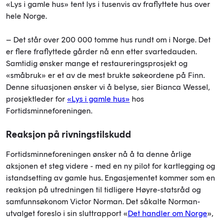
«Lys i gamle hus» tent lys i tusenvis av fraflyttete hus over
hele Norge.
– Det står over 200 000 tomme hus rundt om i Norge. Det
er flere fraflyttede gårder nå enn etter svartedauden.
Samtidig ønsker mange et restaureringsprosjekt og
«småbruk» er et av de mest brukte søkeordene på Finn.
Denne situasjonen ønsker vi å belyse, sier Bianca Wessel,
prosjektleder for
«Lys i gamle hus»
hos
Fortidsminneforeningen.
Reaksjon på rivningstilskudd
Fortidsminneforeningen ønsker nå å ta denne årlige
aksjonen et steg videre - med en ny pilot for kartlegging og
istandsetting av gamle hus. Engasjementet kommer som en
reaksjon på utredningen til tidligere Høyre-statsråd og
samfunnsøkonom Victor Norman. Det såkalte Norman-
utvalget foreslo i sin sluttrapport «
Det handler om Norge
»,