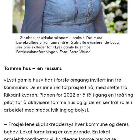
– Gjenbruk er sirkulærøkonomi i praksis. Det mest
bærekraftige vi kan gjøre nå er å utnytte eksisterende bygg,
sier prosjektleder for «Lys i gamle hus» hos
Fortidsminneforeningen.
Foto: Børre Wessel
Tomme hus – en ressurs
«Lys i gamle hus» har i første omgang invitert inn tre
kommuner. De er inne i et forprosjekt nå, med støtte fra
Riksantikvaren. Planen for 2022 er å få i gang en treåring
pilot, for å aktivisere tomme hus og gi de en sentral rolle i
arbeidet med stedsutvikling og bolyst.
– Prosjektene skal skreddersys hver kommune og deres
behov. Lokal forankring er avgjørende. En lokal
prosjektkoordinator vil kartlegge tomme hus og se