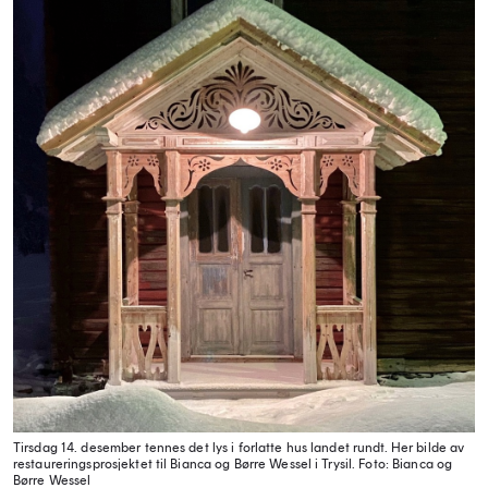
Tirsdag 14. desember tennes det lys i forlatte hus landet rundt. Her bilde av
restaureringsprosjektet til Bianca og Børre Wessel i Trysil.
Foto: Bianca og
Børre Wessel