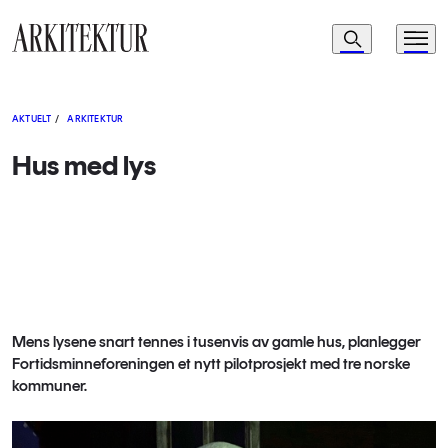
Navigasjon
Søk
Meny
Til startsiden
AKTUELT
/
ARKITEKTUR
Hus med lys
Mens lysene snart tennes i tusenvis av gamle hus, planlegger
Fortidsminneforeningen et nytt pilotprosjekt med tre norske
kommuner.