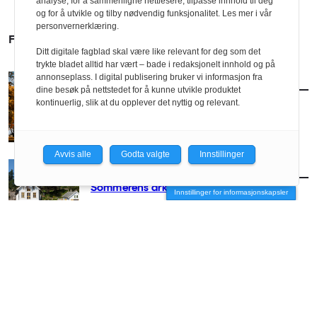
analyse, for å sammenligne nettlesere, tilpasse innhold til deg
og for å utvikle og tilby nødvendig funksjonalitet. Les mer i vår
personvernerklæring.
FLERE SAKER
Ditt digitale fagblad skal være like relevant for deg som det
trykte bladet alltid har vært – bade i redaksjonelt innhold og på
annonseplass. I digital publisering bruker vi informasjon fra
AKTUELT
/
ARKITEKTUR
dine besøk på nettstedet for å kunne utvikle produktet
Slik blir arkitekturhøsten
kontinuerlig, slik at du opplever det nyttig og relevant.
Avvis alle
Godta valgte
Innstillinger
AKTUELT
/
ARKITEKTUR
Sommerens arkitekturguide
Innstillinger for informasjonskapsler
AKTUELT
/
ARKITEKTUR
– Arkitekter hører hjemme på festivaler