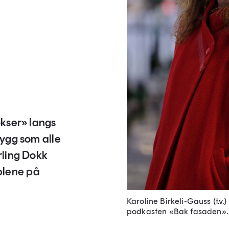
okser» langs
bygg som alle
rling Dokk
plene på
Karoline Birkeli-Gauss (t.v
podkasten «Bak fasaden».