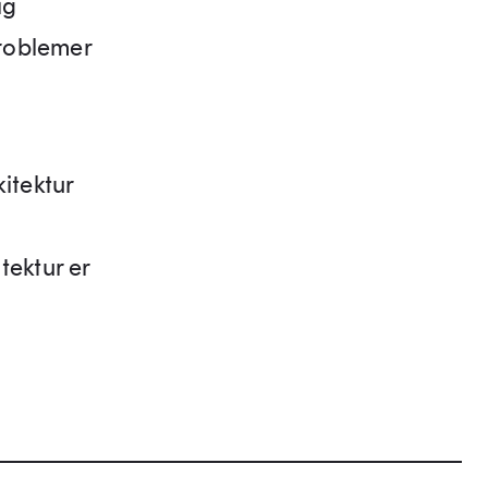
ig
problemer
kitektur
tektur er