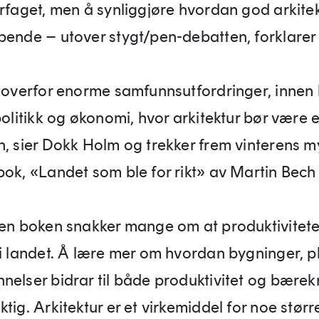
urfaget, men å synliggjøre hvordan god arkitek
pende – utover stygt/pen-debatten, forklare
r overfor enorme samfunnsutfordringer, innen 
politikk og økonomi, hvor arkitektur bør være 
n, sier Dokk Holm og trekker frem vinterens m
bok, «Landet som ble for rikt» av Martin Bech
den boken snakker mange om at produktivitete
 i landet. Å lære mer om hvordan bygninger, 
nelser bidrar til både produktivitet og bærekr
tig. Arkitektur er et virkemiddel for noe større