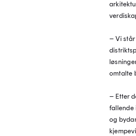
arkitekt
verdiska
– Vi stå
distrikts
løsninge
omtalte 
– Etter 
fallende
og bydan
kjempevik