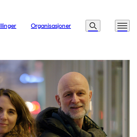
llinger
Organisasjoner
Søk
Meny