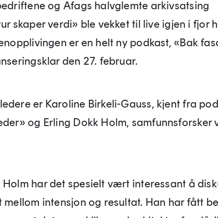
bedriftene og Afags halvglemte arkivsatsing
ur skaper verdi» ble vekket til live igjen i fjor 
jenopplivingen er en helt ny podkast, «Bak fa
nseringsklar den 27. februar.
edere er Karoline Birkeli-Gauss, kjent fra po
eder» og Erling Dokk Holm, samfunnsforsker 
 Holm har det spesielt vært interessant å dis
 mellom intensjon og resultat. Han har fått be