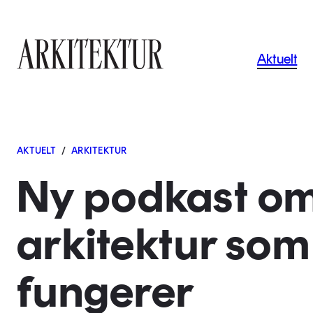
Navigas
Aktuelt
Til startsiden
AKTUELT
/
ARKITEKTUR
Ny podkast o
arkitektur som
fungerer