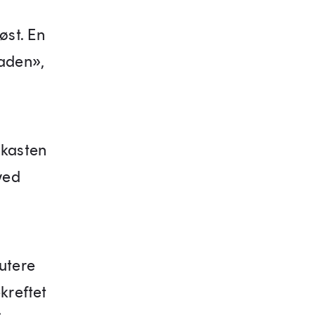
høst. En
saden»,
dkasten
ved
kutere
kreftet