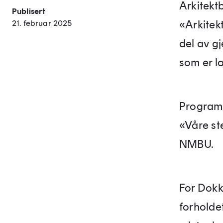
Arkitekt
Publisert
«Arkitekt
21. februar 2025
del av g
som er la
Programl
«Våre st
NMBU.
For Dokk
forholdet