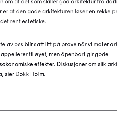
 om at det som skiller god arkitektur fra dårl
ur er at den gode arkitekturen løser en rekke 
det rent estetiske.
te av oss blir satt litt på prøve når vi møter ar
 appellerer til øyet, men åpenbart gir gode
økonomiske effekter. Diskusjoner om slik arki
ta, sier Dokk Holm.