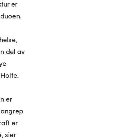
tur er
r duoen.
helse,
en del av
ye
 Holte.
n er
plangrep
aft er
, sier