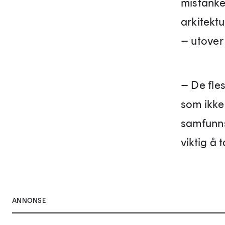
mistanken
arkitekt
– utover 
– De fles
som ikke
samfunns
viktig å 
ANNONSE