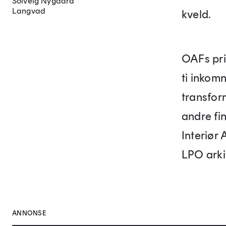
Solveig Nygaard
Langvad
kveld.
OAFs pris
ti inkom
transfor
andre fi
Interiør
LPO arki
ANNONSE