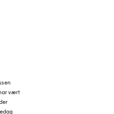
ssen
har vært
der
redag