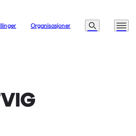
llinger
Organisasjoner
Søk
Meny
TVIG