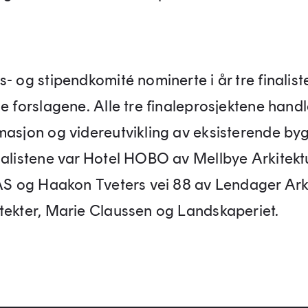
- og stipendkomité nominerte i år tre finalist
ne forslagene. Alle tre finaleprosjektene hand
masjon og videreutvikling av eksisterende byg
nalistene var Hotel HOBO av Mellbye Arkitekt
 AS og Haakon Tveters vei 88 av Lendager Arki
tekter, Marie Claussen og Landskaperiet.