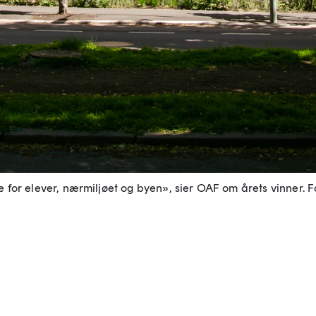
e for elever, nærmiljøet og byen», sier OAF om årets vinner.
Fo