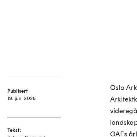
Oslo Arki
Publisert
Arkitekt
19. juni 2026
videregå
landskap
Tekst:
OAFs årl