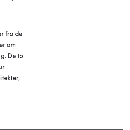
er fra de
ler om
g. De to
ur
tekter,