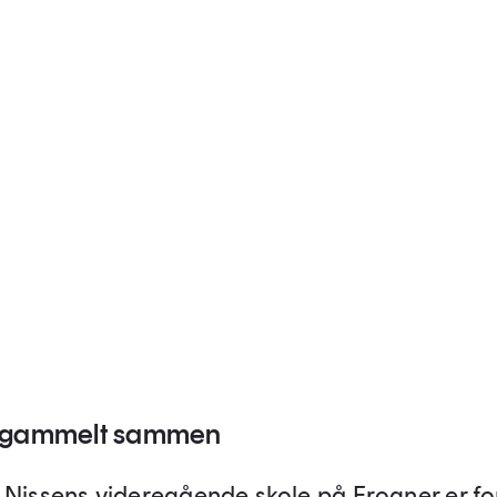
g gammelt sammen
 Nissens videregående skole på Frogner er fo