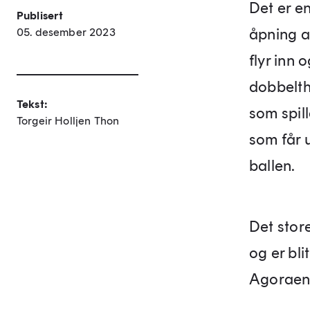
Det er en
Publisert
åpning a
05. desember 2023
flyr inn 
dobbelth
Tekst:
som spil
Torgeir Holljen Thon
som får u
ballen.
Det stor
og er bli
Agoraen,