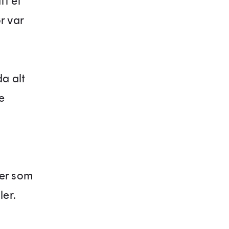
tt et
r var
da alt
e
ter som
ler.