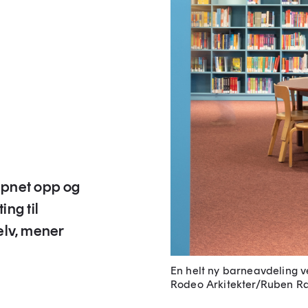
åpnet opp og
ng til
selv, mener
En helt ny barneavdeling 
Rodeo Arkitekter/Ruben Ra