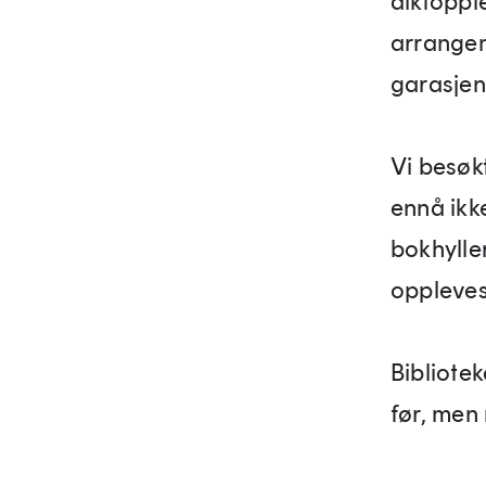
diktopple
arrangem
garasjen
Vi besøkt
ennå ikk
bokhylle
oppleves 
Bibliote
før, men