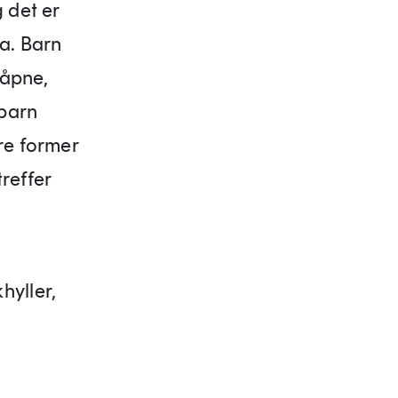
 det er
a. Barn
 åpne,
 barn
re former
treffer
hyller,