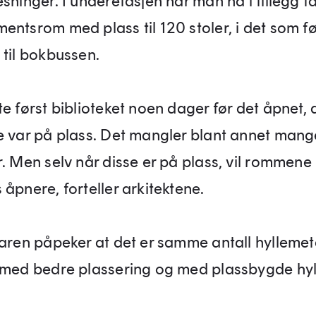
sninger. I underetasjen har man nå i tillegg få
entsrom med plass til 120 stoler, i det som fø
 til bokbussen.
e først biblioteket noen dager før det åpnet, 
e var på plass. Det mangler blant annet mang
r. Men selv når disse er på plass, vil rommene
åpnere, forteller arkitektene.
karen påpeker at det er samme antall hylleme
 med bedre plassering og med plassbygde hyl