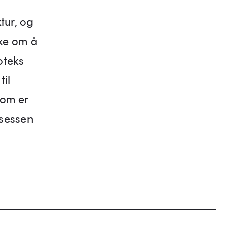
tur, og
ke om å
oteks
til
som er
osessen