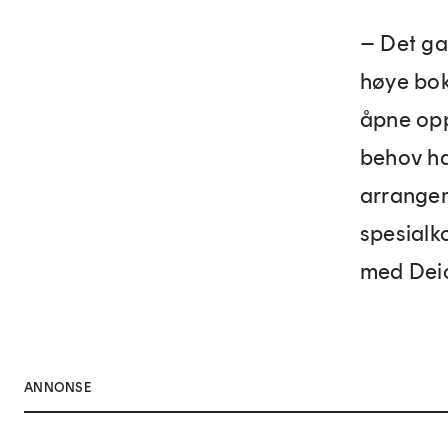
– Det ga
høye bok
åpne opp
behov har
arrangem
spesialk
med Dei
ANNONSE