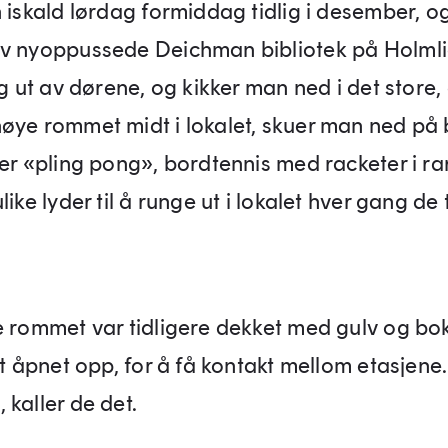
 iskald lørdag formiddag tidlig i desember, og
v nyoppussede Deichman bibliotek på Holmli
og ut av dørene, og kikker man ned i det store,
øye rommet midt i lokalet, skuer man ned på
ler «pling pong», bordtennis med racketer i ra
like lyder til å runge ut i lokalet hver gang de 
e rommet var tidligere dekket med gulv og bok
tt åpnet opp, for å få kontakt mellom etasjene.
 kaller de det.