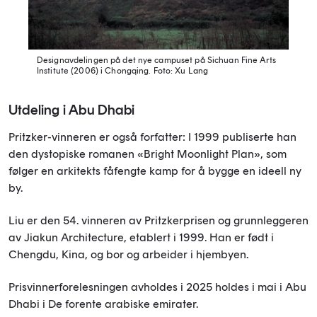
Designavdelingen på det nye campuset på Sichuan Fine Arts
Institute (2006) i Chongqing.
Foto: Xu Lang
Utdeling i Abu Dhabi
Pritzker-vinneren er også forfatter: I 1999 publiserte han
den dystopiske romanen «Bright Moonlight Plan», som
følger en arkitekts fåfengte kamp for å bygge en ideell ny
by.
Liu er den 54. vinneren av Pritzkerprisen og grunnleggeren
av Jiakun Architecture, etablert i 1999. Han er født i
Chengdu, Kina, og bor og arbeider i hjembyen.
Prisvinnerforelesningen avholdes i 2025 holdes i mai i Abu
Dhabi i De forente arabiske emirater.