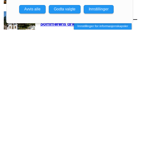
Avvis alle
Godta valgte
Innstillinger
AKTUELT
/
ARKITEKTUR
Sommerens arkitekturguide
Innstillinger for informasjonskapsler
AKTUELT
/
ARKITEKTUR
– Arkitekter hører hjemme på festivaler
AKTUELT
/
ARKITEKTUR
Minnestedet som tvang seg frem
AKTUELT
/
ARKITEKTUR
Vever sammen det flyktige