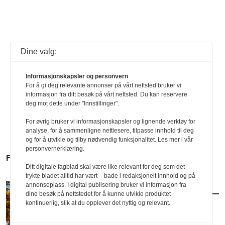
Dine valg:
Informasjonskapsler og personvern
For å gi deg relevante annonser på vårt nettsted bruker vi
informasjon fra ditt besøk på vårt nettsted. Du kan reservere
deg mot dette under "Innstillinger".
For øvrig bruker vi informasjonskapsler og lignende verktøy for
analyse, for å sammenligne nettlesere, tilpasse innhold til deg
og for å utvikle og tilby nødvendig funksjonalitet. Les mer i vår
personvernerklæring.
FLERE SAKER
Ditt digitale fagblad skal være like relevant for deg som det
trykte bladet alltid har vært – bade i redaksjonelt innhold og på
annonseplass. I digital publisering bruker vi informasjon fra
AKTUELT
/
ARKITEKTUR
dine besøk på nettstedet for å kunne utvikle produktet
Slik blir arkitekturhøsten
kontinuerlig, slik at du opplever det nyttig og relevant.