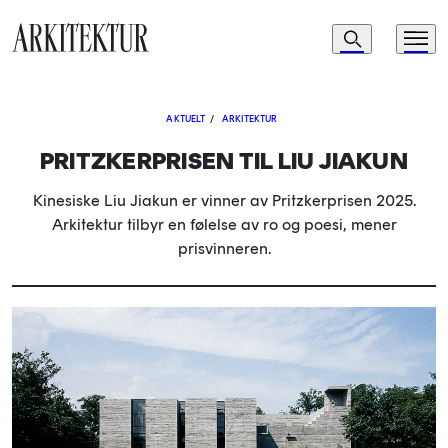
Navigasjon
Søk
Meny
Til startsiden
AKTUELT
/
ARKITEKTUR
PRITZKERPRISEN TIL LIU JIAKUN
Kinesiske Liu Jiakun er vinner av Pritzkerprisen 2025.
Arkitektur tilbyr en følelse av ro og poesi, mener
prisvinneren.