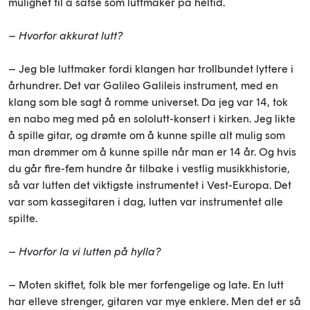
mulighet til å satse som luttmaker på heltid.
– Hvorfor akkurat lutt?
– Jeg ble luttmaker fordi klangen har trollbundet lyttere i
århundrer. Det var Galileo Galileis instrument, med en
klang som ble sagt å romme universet. Da jeg var 14, tok
en nabo meg med på en sololutt-konsert i kirken. Jeg likte
å spille gitar, og drømte om å kunne spille alt mulig som
man drømmer om å kunne spille når man er 14 år. Og hvis
du går fire-fem hundre år tilbake i vestlig musikkhistorie,
så var lutten det viktigste instrumentet i Vest-Europa. Det
var som kassegitaren i dag, lutten var instrumentet alle
spilte.
– Hvorfor la vi lutten på hylla?
– Moten skiftet, folk ble mer forfengelige og late. En lutt
har elleve strenger, gitaren var mye enklere. Men det er så