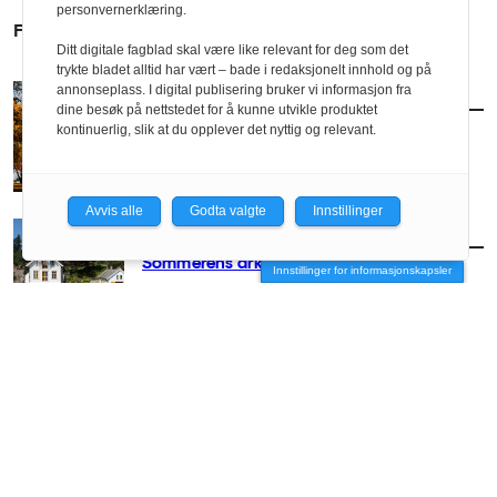
personvernerklæring.
FLERE SAKER
Ditt digitale fagblad skal være like relevant for deg som det
trykte bladet alltid har vært – bade i redaksjonelt innhold og på
annonseplass. I digital publisering bruker vi informasjon fra
AKTUELT
/
ARKITEKTUR
dine besøk på nettstedet for å kunne utvikle produktet
Slik blir arkitekturhøsten
kontinuerlig, slik at du opplever det nyttig og relevant.
Avvis alle
Godta valgte
Innstillinger
AKTUELT
/
ARKITEKTUR
Sommerens arkitekturguide
Innstillinger for informasjonskapsler
AKTUELT
/
ARKITEKTUR
– Arkitekter hører hjemme på festivaler