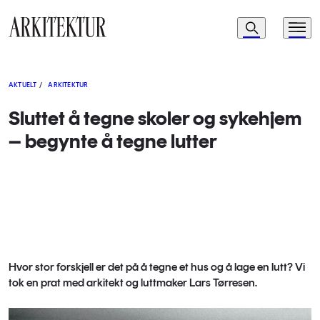
Navigasjon
Søk
Meny
Til startsiden
AKTUELT
/
ARKITEKTUR
Sluttet å tegne skoler og sykehjem
– begynte å tegne lutter
Hvor stor forskjell er det på å tegne et hus og å lage en lutt? Vi
tok en prat med arkitekt og luttmaker Lars Tørresen.