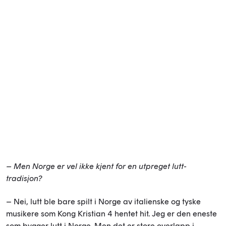
– Men Norge er vel ikke kjent for en utpreget lutt-
tradisjon?
– Nei, lutt ble bare spilt i Norge av italienske og tyske
musikere som Kong Kristian 4 hentet hit. Jeg er den eneste
som bygger lutt i Norge. Men det er store overlapp i