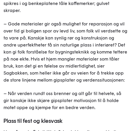
spikres i og benkeplatene tåle kaffemerker; gulvet
skraper.
– Gode materialer gir også mulighet for reparasjon og vil
over tid gi boligen spor av levd liv, som folk vil verdsette og
ta vare på. Kanskje kan synlig rør og konstruksjon og
andre uperfektheter få sin naturlige plass i interiøret? Det
kan gi folk forståelse for bygningsteknikk og komme tettere
på noe ekte. Hvis et hjem mangler materialer som tåler
bruk, kan det gi en følelse av midlertidighet, sier
Sagbakken, som heller ikke går av veien for å trekke opp
de store linjene mellom gipsplater og verdenssituasjonen:
– Når verden rundt oss brenner og alt går til helvete, så
gir kanskje ikke skjøre gipsplater motivasjon til å holde
motet oppe og kjempe for en bedre verden.
Plass til fest og klesvask