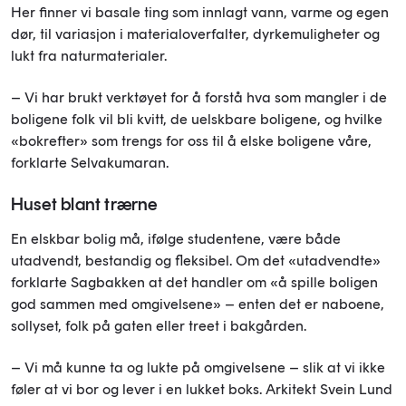
Her finner vi basale ting som innlagt vann, varme og egen
dør, til variasjon i materialoverfalter, dyrkemuligheter og
lukt fra naturmaterialer.
– Vi har brukt verktøyet for å forstå hva som mangler i de
boligene folk vil bli kvitt, de uelskbare boligene, og hvilke
«bokrefter» som trengs for oss til å elske boligene våre,
forklarte Selvakumaran.
Huset blant trærne
En elskbar bolig må, ifølge studentene, være både
utadvendt, bestandig og fleksibel. Om det «utadvendte»
forklarte Sagbakken at det handler om «å spille boligen
god sammen med omgivelsene» – enten det er naboene,
sollyset, folk på gaten eller treet i bakgården.
– Vi må kunne ta og lukte på omgivelsene – slik at vi ikke
føler at vi bor og lever i en lukket boks. Arkitekt Svein Lund