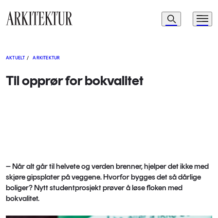
Navigasjon
Søk
Meny
Til startsiden
AKTUELT
/
ARKITEKTUR
Til opprør for bokvalitet
– Når alt går til helvete og verden brenner, hjelper det ikke med
skjøre gipsplater på veggene. Hvorfor bygges det så dårlige
boliger? Nytt studentprosjekt prøver å løse floken med
bokvalitet.