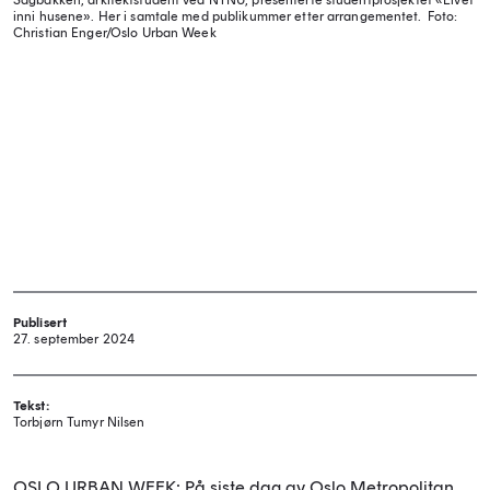
Sagbakken, arkitektstudent ved NTNU, presenterte studentprosjektet «Livet
inni husene». Her i samtale med publikummer etter arrangementet.
Foto:
Christian Enger/Oslo Urban Week
Publisert
27. september 2024
Tekst:
Torbjørn Tumyr Nilsen
OSLO URBAN WEEK: På siste dag av Oslo Metropolitan