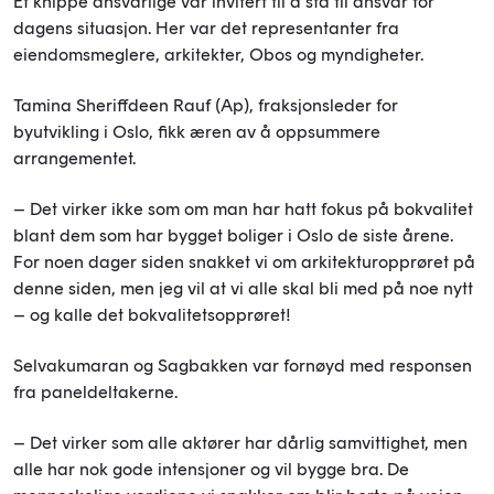
Et knippe ansvarlige var invitert til å stå til ansvar for
dagens situasjon. Her var det representanter fra
eiendomsmeglere, arkitekter, Obos og myndigheter.
Tamina Sheriffdeen Rauf (Ap), fraksjonsleder for
byutvikling i Oslo, fikk æren av å oppsummere
arrangementet.
– Det virker ikke som om man har hatt fokus på bokvalitet
blant dem som har bygget boliger i Oslo de siste årene.
For noen dager siden snakket vi om arkitekturopprøret på
denne siden, men jeg vil at vi alle skal bli med på noe nytt
– og kalle det bokvalitetsopprøret!
Selvakumaran og Sagbakken var fornøyd med responsen
fra paneldeltakerne.
– Det virker som alle aktører har dårlig samvittighet, men
alle har nok gode intensjoner og vil bygge bra. De