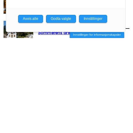
Avvis alle
Godta valgte
Innstillinger
AKTUELT
/
ARKITEKTUR
Sommerens arkitekturguide
Innstillinger for informasjonskapsler
AKTUELT
/
ARKITEKTUR
– Arkitekter hører hjemme på festivaler
AKTUELT
/
ARKITEKTUR
Minnestedet som tvang seg frem