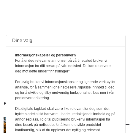
Dine valg:
Informasjonskapsler og personvern
For å gi deg relevante annonser på vårt nettsted bruker vi
informasjon fra ditt besøk på vårt nettsted. Du kan reservere
deg mot dette under "Innstillinger".
For øvrig bruker vi informasjonskapsler og lignende verktøy for
analyse, for å sammenligne nettlesere, tilpasse innhold til deg
og for å utvikle og tilby nødvendig funksjonalitet. Les mer i vår
personvernerklæring.
FLERE SAKER
Ditt digitale fagblad skal være like relevant for deg som det
trykte bladet alltid har vært – bade i redaksjonelt innhold og på
annonseplass. I digital publisering bruker vi informasjon fra
AKTUELT
/
ARKITEKTUR
dine besøk på nettstedet for å kunne utvikle produktet
Slik blir arkitekturhøsten
kontinuerlig, slik at du opplever det nyttig og relevant.