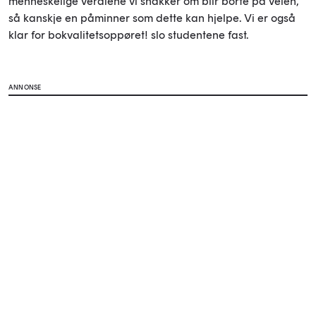
menneskelige verdiene vi snakker om blir borte på veien,
så kanskje en påminner som dette kan hjelpe. Vi er også
klar for bokvalitetsoppøret! slo studentene fast.
ANNONSE