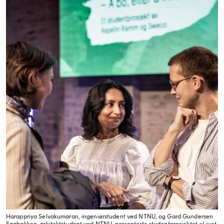
Harappriya Selvakumaran, ingeniørstudent ved NTNU, og Gard Gundersen