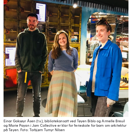
Einar Goksøyr Åsen (t.v.), bibliotekansatt ved Tøyen Biblo og Armelle Breuil
og Marie Payan i Jam Collective er klar for ferieskole for barn om arkitektur
på Tøyen. Foto: Torbjørn Tumyr Nilsen