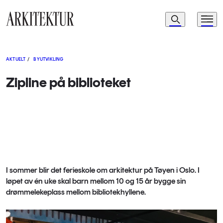
Navigasjon
Søk
Meny
Til startsiden
AKTUELT
/
BYUTVIKLING
Zipline på biblioteket
I sommer blir det ferieskole om arkitektur på Tøyen i Oslo. I
løpet av én uke skal barn mellom 10 og 15 år bygge sin
drømmelekeplass mellom bibliotekhyllene.