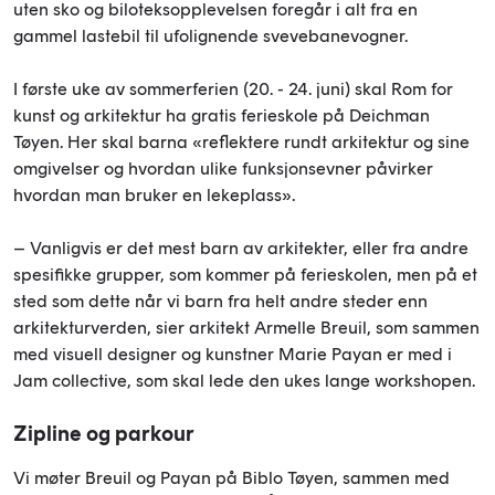
uten sko og biloteksopplevelsen foregår i alt fra en
gammel lastebil til ufolignende svevebanevogner.
I første uke av sommerferien (20. - 24. juni) skal Rom for
kunst og arkitektur ha gratis ferieskole på Deichman
Tøyen. Her skal barna «reflektere rundt arkitektur og sine
omgivelser og hvordan ulike funksjonsevner påvirker
hvordan man bruker en lekeplass».
– Vanligvis er det mest barn av arkitekter, eller fra andre
spesifikke grupper, som kommer på ferieskolen, men på et
sted som dette når vi barn fra helt andre steder enn
arkitekturverden, sier arkitekt Armelle Breuil, som sammen
med visuell designer og kunstner Marie Payan er med i
Jam collective, som skal lede den ukes lange workshopen.
Zipline og parkour
Vi møter Breuil og Payan på Biblo Tøyen, sammen med