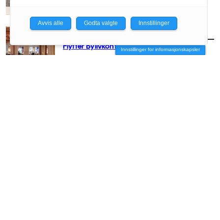
Avvis alle
Godta valgte
Innstillinger
AKTUELT
/
BYUTVIKLING
Flytter Bylivkonferansen til Oslo
Innstillinger for informasjonskapsler
AKTUELT
/
BYUTVIKLING
Link skal videreutvikle Ullevål-tomta
AKTUELT
/
BYUTVIKLING
Ellen de Vibe snakker ut: – Vi sviktet de
rimelige boligene i Fjordbyen
AKTUELT
/
BYUTVIKLING