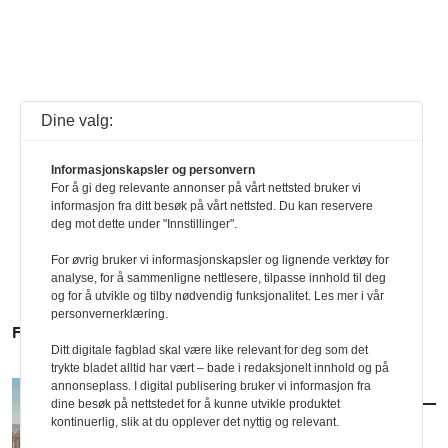
Dine valg:
Informasjonskapsler og personvern
For å gi deg relevante annonser på vårt nettsted bruker vi
informasjon fra ditt besøk på vårt nettsted. Du kan reservere
deg mot dette under "Innstillinger".
For øvrig bruker vi informasjonskapsler og lignende verktøy for
analyse, for å sammenligne nettlesere, tilpasse innhold til deg
og for å utvikle og tilby nødvendig funksjonalitet. Les mer i vår
personvernerklæring.
FLERE SAKER
Ditt digitale fagblad skal være like relevant for deg som det
trykte bladet alltid har vært – bade i redaksjonelt innhold og på
annonseplass. I digital publisering bruker vi informasjon fra
AKTUELT
/
BYUTVIKLING
dine besøk på nettstedet for å kunne utvikle produktet
Vil utvikle Ullevål med klassisk formspråk
kontinuerlig, slik at du opplever det nyttig og relevant.