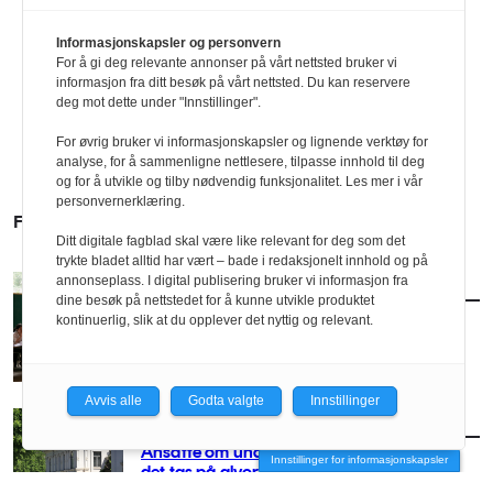
Informasjonskapsler og personvern
For å gi deg relevante annonser på vårt nettsted bruker vi
informasjon fra ditt besøk på vårt nettsted. Du kan reservere
deg mot dette under "Innstillinger".
For øvrig bruker vi informasjonskapsler og lignende verktøy for
analyse, for å sammenligne nettlesere, tilpasse innhold til deg
og for å utvikle og tilby nødvendig funksjonalitet. Les mer i vår
personvernerklæring.
FLERE SAKER
Ditt digitale fagblad skal være like relevant for deg som det
trykte bladet alltid har vært – bade i redaksjonelt innhold og på
annonseplass. I digital publisering bruker vi informasjon fra
AKTUELT
/
ORGANISASJON
dine besøk på nettstedet for å kunne utvikle produktet
NAL: – Må gjøre noen seriøse grep
kontinuerlig, slik at du opplever det nyttig og relevant.
Avvis alle
Godta valgte
Innstillinger
AKTUELT
/
ORGANISASJON
Ansatte om underskudd i NAL: – Viktig at
Innstillinger for informasjonskapsler
det tas på alvor