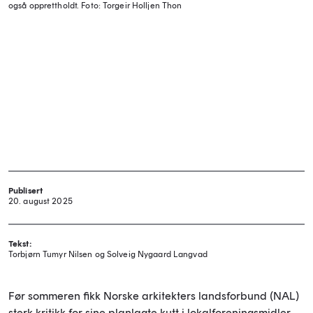
også opprettholdt.
Foto: Torgeir Holljen Thon
Publisert
20. august 2025
Tekst:
Torbjørn Tumyr Nilsen og Solveig Nygaard Langvad
Før sommeren fikk Norske arkitekters landsforbund (NAL)
sterk kritikk for sine planlagte kutt i lokalforeningsmidler.