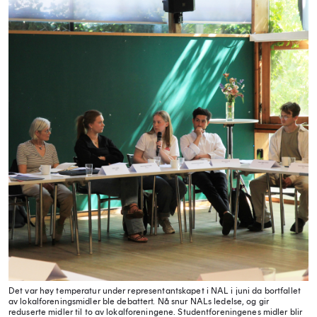
Det var høy temperatur under representantskapet i NAL i juni da bortfallet
av lokalforeningsmidler ble debattert. Nå snur NALs ledelse, og gir
reduserte midler til to av lokalforeningene. Studentforeningenes midler blir