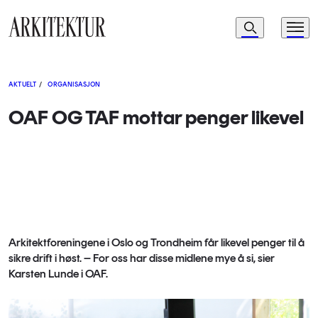
Navigasjon
Søk
Meny
Til startsiden
AKTUELT
/
ORGANISASJON
OAF OG TAF mottar penger likevel
Arkitektforeningene i Oslo og Trondheim får likevel penger til å
sikre drift i høst. – For oss har disse midlene mye å si, sier
Karsten Lunde i OAF.