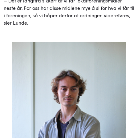
– Det er langtfra sikkert at vi får lokalforeningsmidler
neste år. For oss har disse midlene mye å si for hva vi får til
i foreningen, så vi håper derfor at ordningen videreføres,
sier Lunde.