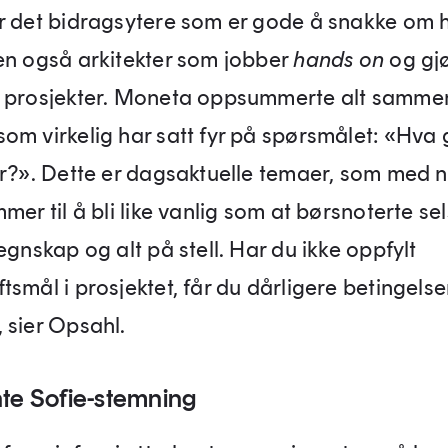
r det bidragsytere som er gode å snakke om 
en også arkitekter som jobber
hands on
og gj
 prosjekter. Moneta oppsummerte alt samme
om virkelig har satt fyr på spørsmålet: «Hva g
er?». Dette er dagsaktuelle temaer, som med 
mer til å bli like vanlig som at børsnoterte se
egnskap og alt på stell. Har du ikke oppfylt
smål i prosjektet, får du dårligere betingelse
 sier Opsahl.
nte Sofie-stemning