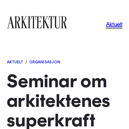
Navigas
Aktuelt
Til startsiden
AKTUELT
/
ORGANISASJON
Seminar om
arkitektenes
superkraft