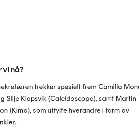
r vi nå?
ekretæren trekker spesielt frem Camilla Mon
og Silje Klepsvik (Caleidoscope), samt Martin
son (Kima), som utfylte hverandre i form av
inkler.