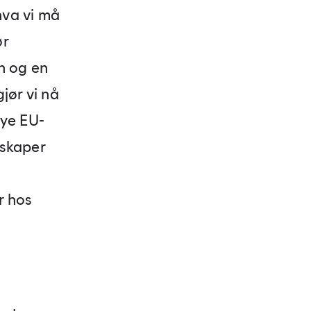
hva vi må
ør
n og en
jør vi nå
nye EU-
lskaper
r hos