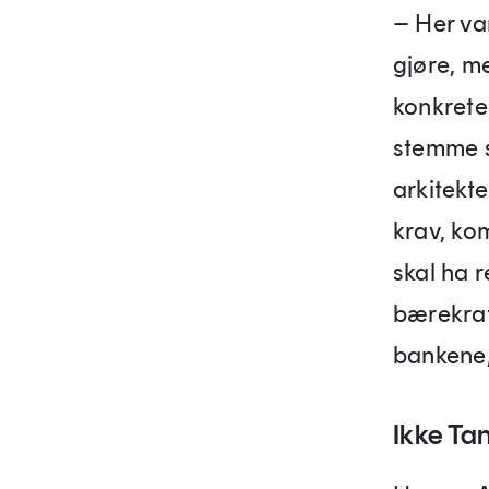
– Her va
gjøre, m
konkrete
stemme s
arkitekt
krav, kom
skal ha r
bærekraft
bankene,
Ikke Ta