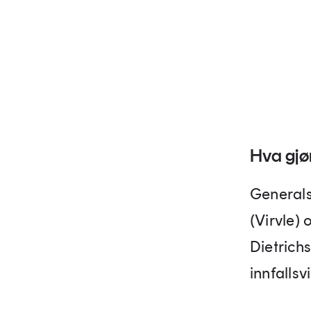
Hva gjø
Generals
(Virvle) 
Dietrich
innfallsv