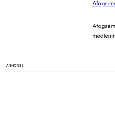
Afagsem
Afagsemi
medlemme
ANNONSE