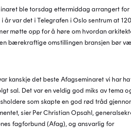
naret ble torsdag ettermiddag arrangert for 
i år var det i Telegrafen i Oslo sentrum at 12
r møtte opp for å høre om hvordan arkitekt
r den bærekraftige omstillingen bransjen bør v
var kanskje det beste Afagseminaret vi har ha
lgt sal. Det var en veldig god miks av tema o
sholdere som skapte en god rød tråd gjenno
entet, sier Per Christian Opsahl, generalsekr
enes fagforbund (Afag), og ansvarlig for