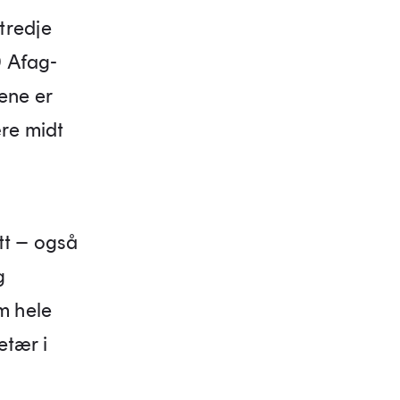
tredje
0 Afag-
ene er
ære midt
tt – også
g
m hele
etær i