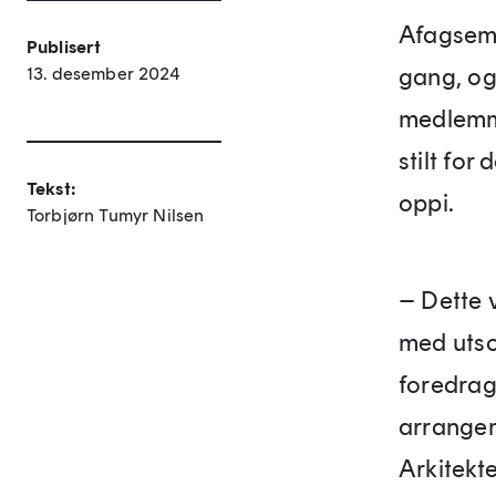
Afagsemi
Publisert
gang, og 
13. desember 2024
medlemme
stilt fo
Tekst:
oppi.
Torbjørn Tumyr Nilsen
– Dette 
med utso
foredrag
arrangem
Arkitekt