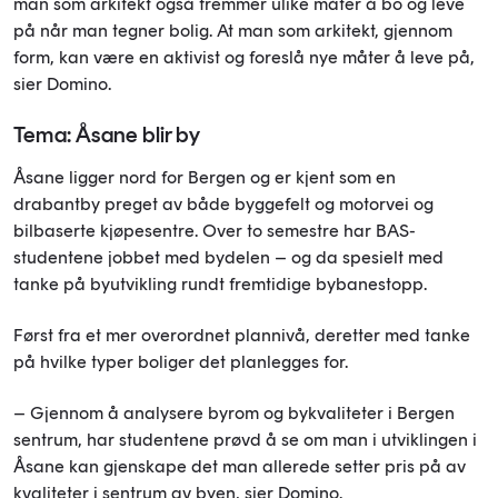
man som arkitekt også fremmer ulike måter å bo og leve
på når man tegner bolig. At man som arkitekt, gjennom
form, kan være en aktivist og foreslå nye måter å leve på,
sier Domino.
Tema: Åsane blir by
Åsane ligger nord for Bergen og er kjent som en
drabantby preget av både byggefelt og motorvei og
bilbaserte kjøpesentre. Over to semestre har BAS-
studentene jobbet med bydelen – og da spesielt med
tanke på byutvikling rundt fremtidige bybanestopp.
Først fra et mer overordnet plannivå, deretter med tanke
på hvilke typer boliger det planlegges for.
– Gjennom å analysere byrom og bykvaliteter i Bergen
sentrum, har studentene prøvd å se om man i utviklingen i
Åsane kan gjenskape det man allerede setter pris på av
kvaliteter i sentrum av byen, sier Domino.