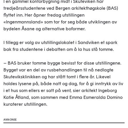
I en gammel kontorbygning midt i Skuteviken har
tredjeårsstudentene ved Bergen arkitekthøgskole (BAS)
flyttet inn. Her åpner fredag utstillingen
«Ingenmannsland» som tar for seg både utviklingen av
bydelen Åsane og alternative boformer.
I tillegg er valg av utstillingslokalet i Sandviken et spark
bak fra studentene i debatten om å la hus stå tomme.
– BAS bruker tomme bygge bevisst for disse utstillingene.
Bygget var en del av rusbehandlingen til nå nedlagte
Skuteviksklinikken og har stått tomt i flere år. Likevel
holdes lysene på, både natt og dag, for å gi inntrykk av liv
i et hus som ellers er satt på vent, sier arkitekt Ingeborg
Katie Åtland, som sammen med Emma Esmeralda Domino
kuraterer utstillingen.
ANNONSE