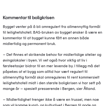
Kommentar til boligkrisen
Bygget venter på å bli omregulert fra allmennyttig formål
til leilighetshotell. BAS-bruken av bygget ønsker å være en
kommentar til at bygget kunne fått en annen både
midlertidig og permanent bruk.
– Det finnes et skrikende behov for midlertidige atelier og
øvingslokaler i byen. Vi vet også hvor viktig at liv i
førsteetasjer bidrar til en mer levende by. I tillegg må det
påpekes at et bygg som alltid har vært regulert til
allmennyttig formål skal omreguleres til rent kommersielt
leilighetshotell midt i den største boligkrisen vi har sett på
mange år – spesielt presserende i Bergen, sier Åtland.
– Midlertidighet trenger ikke å være en trussel, men noe
som vil komme kunst- og kulturlivet i Bergen til gode og