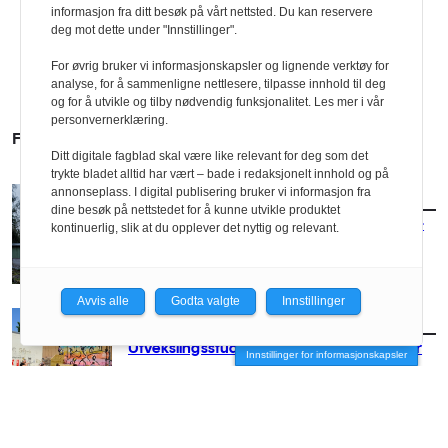
informasjon fra ditt besøk på vårt nettsted. Du kan reservere
deg mot dette under "Innstillinger".
For øvrig bruker vi informasjonskapsler og lignende verktøy for
analyse, for å sammenligne nettlesere, tilpasse innhold til deg
og for å utvikle og tilby nødvendig funksjonalitet. Les mer i vår
personvernerklæring.
FLERE SAKER
Ditt digitale fagblad skal være like relevant for deg som det
trykte bladet alltid har vært – bade i redaksjonelt innhold og på
annonseplass. I digital publisering bruker vi informasjon fra
AKTUELT
/
UTDANNING
dine besøk på nettstedet for å kunne utvikle produktet
Foreslo ny bruk av forlatte trafostasjoner –
kontinuerlig, slik at du opplever det nyttig og relevant.
vant pris
Avvis alle
Godta valgte
Innstillinger
AKTUELT
/
UTDANNING
Utvekslingsstudenter holder liv i Trestykker
Innstillinger for informasjonskapsler
AKTUELT
/
UTDANNING