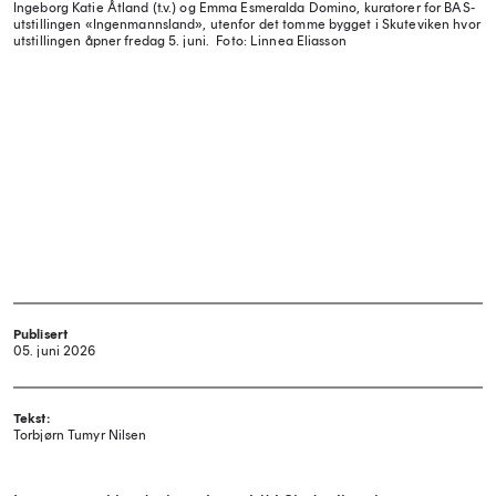
Ingeborg Katie Åtland (t.v.) og Emma Esmeralda Domino, kuratorer for BAS-
utstillingen «Ingenmannsland», utenfor det tomme bygget i Skuteviken hvor
utstillingen åpner fredag 5. juni.
Foto: Linnea Eliasson
Publisert
05. juni 2026
Tekst:
Torbjørn Tumyr Nilsen