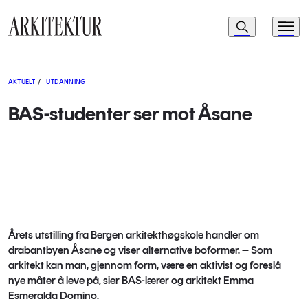
Navigasjon
Søk
Meny
Til startsiden
AKTUELT
/
UTDANNING
BAS-studenter ser mot Åsane
Årets utstilling fra Bergen arkitekthøgskole handler om
drabantbyen Åsane og viser alternative boformer. – Som
arkitekt kan man, gjennom form, være en aktivist og foreslå
nye måter å leve på, sier BAS-lærer og arkitekt Emma
Esmeralda Domino.