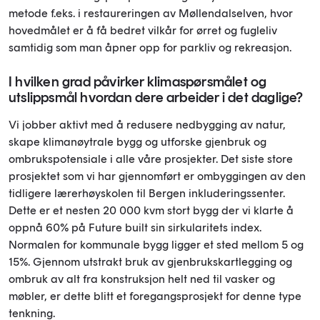
metode f.eks. i restaureringen av Møllendalselven, hvor
hovedmålet er å få bedret vilkår for ørret og fugleliv
samtidig som man åpner opp for parkliv og rekreasjon.
I hvilken grad påvirker klimaspørsmålet og
utslippsmål hvordan dere arbeider i det daglige?
Vi jobber aktivt med å redusere nedbygging av natur,
skape klimanøytrale bygg og utforske gjenbruk og
ombrukspotensiale i alle våre prosjekter. Det siste store
prosjektet som vi har gjennomført er ombyggingen av den
tidligere lærerhøyskolen til Bergen inkluderingssenter.
Dette er et nesten 20 000 kvm stort bygg der vi klarte å
oppnå 60% på Future built sin sirkularitets index.
Normalen for kommunale bygg ligger et sted mellom 5 og
15%. Gjennom utstrakt bruk av gjenbrukskartlegging og
ombruk av alt fra konstruksjon helt ned til vasker og
møbler, er dette blitt et foregangsprosjekt for denne type
tenkning.