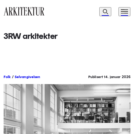
Navigasjon
Søk
Meny
Til startsiden
3RW arkitekter
Folk
/
Selvangivelsen
Publisert 14. januar 2026