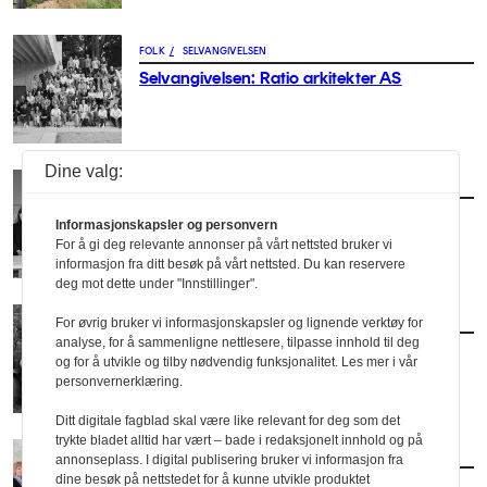
FOLK
/
SELVANGIVELSEN
Selvangivelsen: Ratio arkitekter AS
Dine valg:
FOLK
/
SELVANGIVELSEN
Østengen & Bergo
Informasjonskapsler og personvern
For å gi deg relevante annonser på vårt nettsted bruker vi
informasjon fra ditt besøk på vårt nettsted. Du kan reservere
deg mot dette under "Innstillinger".
FOLK
/
SELVANGIVELSEN
For øvrig bruker vi informasjonskapsler og lignende verktøy for
analyse, for å sammenligne nettlesere, tilpasse innhold til deg
Holo & Holo landskapsarkitektur AS
og for å utvikle og tilby nødvendig funksjonalitet. Les mer i vår
personvernerklæring.
Ditt digitale fagblad skal være like relevant for deg som det
trykte bladet alltid har vært – bade i redaksjonelt innhold og på
FOLK
/
SELVANGIVELSEN
annonseplass. I digital publisering bruker vi informasjon fra
Selvangivelsen: Haltenbanken Bergen
dine besøk på nettstedet for å kunne utvikle produktet