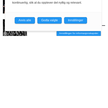
kontinuerlig, slik at du opplever det nyttig og relevant.
Avvis alle
Godta valgte
Innstillinger
FOLK
/
SELVANGIVELSEN
CODE arkitektur
Innstillinger for informasjonskapsler
ANNONSE