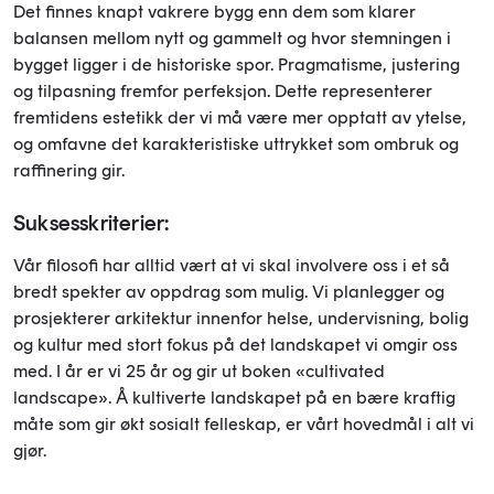
Det finnes knapt vakrere bygg enn dem som klarer
balansen mellom nytt og gammelt og hvor stemningen i
bygget ligger i de historiske spor. Pragmatisme, justering
og tilpasning fremfor perfeksjon. Dette representerer
fremtidens estetikk der vi må være mer opptatt av ytelse,
og omfavne det karakteristiske uttrykket som ombruk og
raffinering gir.
Suksesskriterier:
Vår filosofi har alltid vært at vi skal involvere oss i et så
bredt spekter av oppdrag som mulig. Vi planlegger og
prosjekterer arkitektur innenfor helse, undervisning, bolig
og kultur med stort fokus på det landskapet vi omgir oss
med. I år er vi 25 år og gir ut boken «cultivated
landscape». Å kultiverte landskapet på en bære kraftig
måte som gir økt sosialt felleskap, er vårt hovedmål i alt vi
gjør.