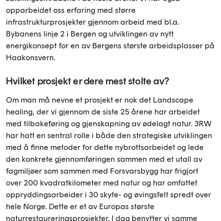
opparbeidet oss erfaring med større
infrastrukturprosjekter gjennom arbeid med bl.a.
Bybanens linje 2 i Bergen og utviklingen av nytt
energikonsept for en av Bergens største arbeidsplasser på
Haakonsvern.
Hvilket prosjekt er dere mest stolte av?
Om man må nevne et prosjekt er nok det Landscape
healing, der vi gjennom de siste 25 årene har arbeidet
med tilbakeføring og gjenskapning av ødelagt natur. 3RW
har hatt en sentral rolle i både den strategiske utviklingen
med å finne metoder for dette nybrottsarbeidet og lede
den konkrete gjennomføringen sammen med et utall av
fagmiljøer som sammen med Forsvarsbygg har frigjort
over 200 kvadratkilometer med natur og har omfattet
oppryddingsarbeider i 30 skyte- og øvingsfelt spredt over
hele Norge. Dette er et av Europas største
naturrestaureringsprosjekter. I dag benytter vi samme