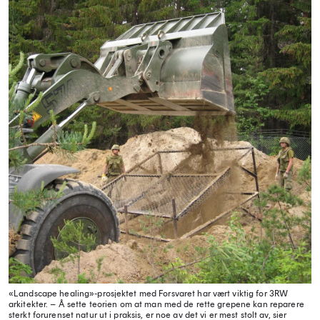
«Landscape healing»-prosjektet med Forsvaret har vært viktig for 3RW
arkitekter. – Å sette teorien om at man med de rette grepene kan reparere
sterkt forurenset natur ut i praksis, er noe av det vi er mest stolt av, sier