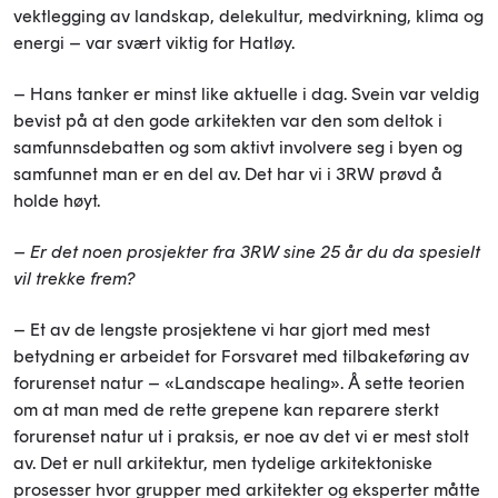
vektlegging av landskap, delekultur, medvirkning, klima og
energi – var svært viktig for Hatløy.
– Hans tanker er minst like aktuelle i dag. Svein var veldig
bevist på at den gode arkitekten var den som deltok i
samfunnsdebatten og som aktivt involvere seg i byen og
samfunnet man er en del av. Det har vi i 3RW prøvd å
holde høyt.
– Er det noen prosjekter fra 3RW sine 25 år du da spesielt
vil trekke frem?
– Et av de lengste prosjektene vi har gjort med mest
betydning er arbeidet for Forsvaret med tilbakeføring av
forurenset natur – «Landscape healing». Å sette teorien
om at man med de rette grepene kan reparere sterkt
forurenset natur ut i praksis, er noe av det vi er mest stolt
av. Det er null arkitektur, men tydelige arkitektoniske
prosesser hvor grupper med arkitekter og eksperter måtte