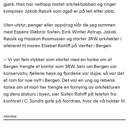
gjøre. Han har nettopp mistet arkitektjobben og ringer
kompisen Jakob Røsvik som også er på leit etter jobb.
Uten utstyr, penger eller oppdrag slår de seg sammen
med Espens lillebror Sixten, Eirik Winter Astrup, Jakob
Røsvik og Haakon Rasmussen og starter 3RW arkitekter i
atelieret til moren Elsebet Rahlff på Verftet i Bergen.
– Vi var fem stykker som startet med en tanke om at
Bergen trengte et kontor som 3RW. Selv om Bergen var
konservativ, fjellene høye og fjordene var dype, så var det
et rom for noe nytt i Bergen. Det var en ung og rebelsk
tanke om at man her trengte en fornying av arkitekturen
og dens diskurs i byen, sier Sixten Rahlff på telefon fra
kontoret i C. Sundts gate på Nordnes, hvor de nå holder til.
ANNONSE