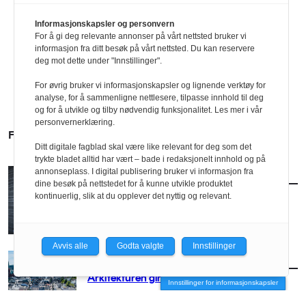
Informasjonskapsler og personvern
For å gi deg relevante annonser på vårt nettsted bruker vi
informasjon fra ditt besøk på vårt nettsted. Du kan reservere
deg mot dette under "Innstillinger".
For øvrig bruker vi informasjonskapsler og lignende verktøy for
analyse, for å sammenligne nettlesere, tilpasse innhold til deg
og for å utvikle og tilby nødvendig funksjonalitet. Les mer i vår
personvernerklæring.
FLERE SAKER
Ditt digitale fagblad skal være like relevant for deg som det
trykte bladet alltid har vært – bade i redaksjonelt innhold og på
annonseplass. I digital publisering bruker vi informasjon fra
AKTUELT
/
BRANSJE
dine besøk på nettstedet for å kunne utvikle produktet
Norconsult kjøper Østengen & Bergo
kontinuerlig, slik at du opplever det nyttig og relevant.
Avvis alle
Godta valgte
Innstillinger
AKTUELT
/
BRANSJE
Arkitekturen girer opp for Arendal
Innstillinger for informasjonskapsler