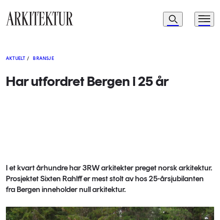
Navigasjon
Søk
Meny
Til startsiden
AKTUELT
/
BRANSJE
Har utfordret Bergen i 25 år
I et kvart århundre har 3RW arkitekter preget norsk arkitektur.
Prosjektet Sixten Rahlff er mest stolt av hos 25-årsjubilanten
fra Bergen inneholder null arkitektur.