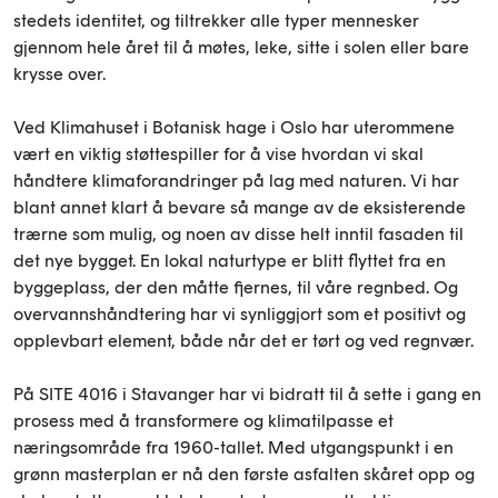
stedets identitet, og tiltrekker alle typer mennesker
gjennom hele året til å møtes, leke, sitte i solen eller bare
krysse over.
Ved Klimahuset i Botanisk hage i Oslo har uterommene
vært en viktig støttespiller for å vise hvordan vi skal
håndtere klimaforandringer på lag med naturen. Vi har
blant annet klart å bevare så mange av de eksisterende
trærne som mulig, og noen av disse helt inntil fasaden til
det nye bygget. En lokal naturtype er blitt flyttet fra en
byggeplass, der den måtte fjernes, til våre regnbed. Og
overvannshåndtering har vi synliggjort som et positivt og
opplevbart element, både når det er tørt og ved regnvær.
På SITE 4016 i Stavanger har vi bidratt til å sette i gang en
prosess med å transformere og klimatilpasse et
næringsområde fra 1960-tallet. Med utgangspunkt i en
grønn masterplan er nå den første asfalten skåret opp og