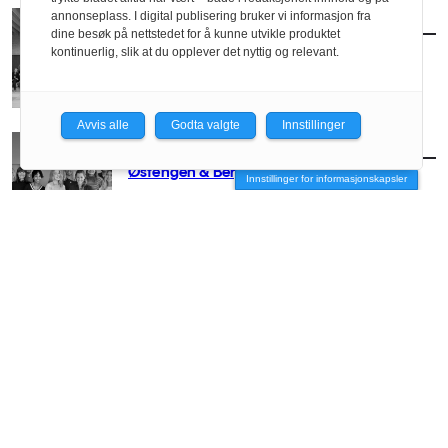
annonseplass. I digital publisering bruker vi informasjon fra
FOLK
/
SELVANGIVELSEN
dine besøk på nettstedet for å kunne utvikle produktet
Selvangivelsen: Ratio arkitekter AS
kontinuerlig, slik at du opplever det nyttig og relevant.
Avvis alle
Godta valgte
Innstillinger
FOLK
/
SELVANGIVELSEN
Østengen & Bergo
Innstillinger for informasjonskapsler
FOLK
/
SELVANGIVELSEN
3RW arkitekter
FOLK
/
SELVANGIVELSEN
Holo & Holo landskapsarkitektur AS