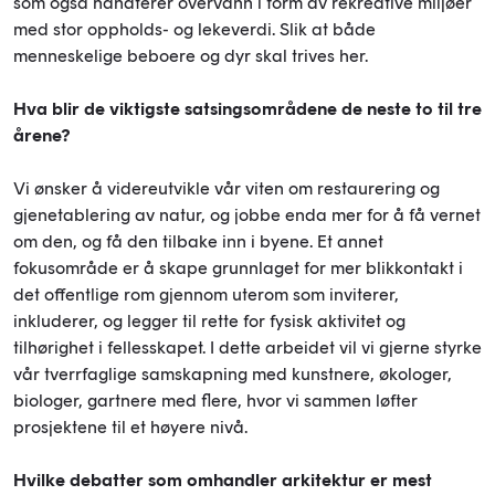
som også håndterer overvann i form av rekreative miljøer
med stor oppholds- og lekeverdi. Slik at både
menneskelige beboere og dyr skal trives her.
Hva blir de viktigste satsingsområdene de neste to til tre
årene?
Vi ønsker å videreutvikle vår viten om restaurering og
gjenetablering av natur, og jobbe enda mer for å få vernet
om den, og få den tilbake inn i byene. Et annet
fokusområde er å skape grunnlaget for mer blikkontakt i
det offentlige rom gjennom uterom som inviterer,
inkluderer, og legger til rette for fysisk aktivitet og
tilhørighet i fellesskapet. I dette arbeidet vil vi gjerne styrke
vår tverrfaglige samskapning med kunstnere, økologer,
biologer, gartnere med flere, hvor vi sammen løfter
prosjektene til et høyere nivå.
Hvilke debatter som omhandler arkitektur er mest