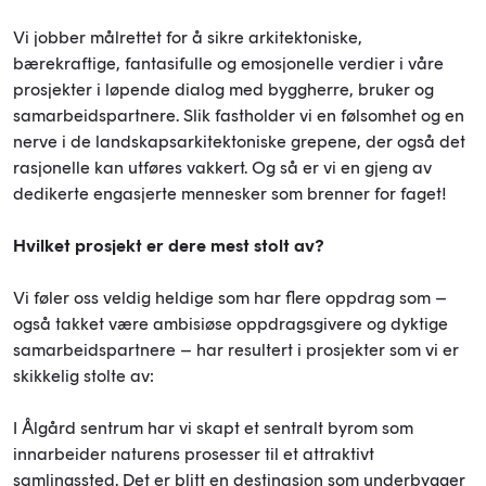
Vi jobber målrettet for å sikre arkitektoniske,
bærekraftige, fantasifulle og emosjonelle verdier i våre
prosjekter i løpende dialog med byggherre, bruker og
samarbeidspartnere. Slik fastholder vi en følsomhet og en
nerve i de landskapsarkitektoniske grepene, der også det
rasjonelle kan utføres vakkert. Og så er vi en gjeng av
dedikerte engasjerte mennesker som brenner for faget!
Hvilket prosjekt er dere mest stolt av?
Vi føler oss veldig heldige som har flere oppdrag som –
også takket være ambisiøse oppdragsgivere og dyktige
samarbeidspartnere – har resultert i prosjekter som vi er
skikkelig stolte av:
I Ålgård sentrum har vi skapt et sentralt byrom som
innarbeider naturens prosesser til et attraktivt
samlingssted. Det er blitt en destinasjon som underbygger