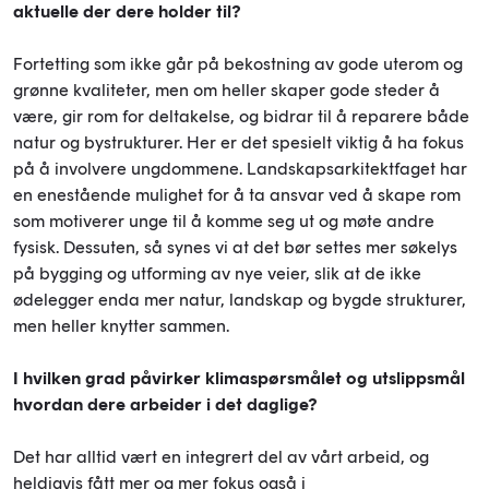
aktuelle der dere holder til?
Fortetting som ikke går på bekostning av gode uterom og
grønne kvaliteter, men om heller skaper gode steder å
være, gir rom for deltakelse, og bidrar til å reparere både
natur og bystrukturer. Her er det spesielt viktig å ha fokus
på å involvere ungdommene. Landskapsarkitektfaget har
en enestående mulighet for å ta ansvar ved å skape rom
som motiverer unge til å komme seg ut og møte andre
fysisk. Dessuten, så synes vi at det bør settes mer søkelys
på bygging og utforming av nye veier, slik at de ikke
ødelegger enda mer natur, landskap og bygde strukturer,
men heller knytter sammen.
I hvilken grad påvirker klimaspørsmålet og utslippsmål
hvordan dere arbeider i det daglige?
Det har alltid vært en integrert del av vårt arbeid, og
heldigvis fått mer og mer fokus også i