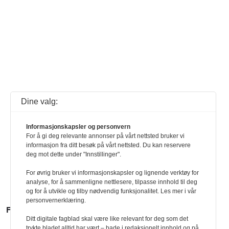
Dine valg:
Informasjonskapsler og personvern
For å gi deg relevante annonser på vårt nettsted bruker vi
informasjon fra ditt besøk på vårt nettsted. Du kan reservere
deg mot dette under "Innstillinger".
For øvrig bruker vi informasjonskapsler og lignende verktøy for
analyse, for å sammenligne nettlesere, tilpasse innhold til deg
og for å utvikle og tilby nødvendig funksjonalitet. Les mer i vår
personvernerklæring.
FLERE FOLK
Ditt digitale fagblad skal være like relevant for deg som det
trykte bladet alltid har vært – bade i redaksjonelt innhold og på