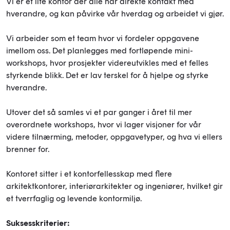
Vi er et lite kontor der alle har direkte kontakt med
hverandre, og kan påvirke vår hverdag og arbeidet vi gjør.
Vi arbeider som et team hvor vi fordeler oppgavene
imellom oss. Det planlegges med fortløpende mini-
workshops, hvor prosjekter videreutvikles med et felles
styrkende blikk. Det er lav terskel for å hjelpe og styrke
hverandre.
Utover det så samles vi et par ganger i året til mer
overordnete workshops, hvor vi lager visjoner for vår
videre tilnærming, metoder, oppgavetyper, og hva vi ellers
brenner for.
Kontoret sitter i et kontorfellesskap med flere
arkitektkontorer, interiørarkitekter og ingeniører, hvilket gir
et tverrfaglig og levende kontormiljø.
Suksesskriterier: