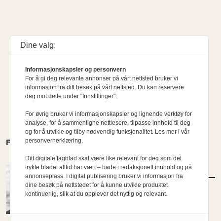
Dine valg:
Informasjonskapsler og personvern
For å gi deg relevante annonser på vårt nettsted bruker vi
informasjon fra ditt besøk på vårt nettsted. Du kan reservere
deg mot dette under "Innstillinger".
For øvrig bruker vi informasjonskapsler og lignende verktøy for
analyse, for å sammenligne nettlesere, tilpasse innhold til deg
og for å utvikle og tilby nødvendig funksjonalitet. Les mer i vår
personvernerklæring.
FLERE MENINGER
Ditt digitale fagblad skal være like relevant for deg som det
trykte bladet alltid har vært – bade i redaksjonelt innhold og på
MENINGER
/
DEBATT
annonseplass. I digital publisering bruker vi informasjon fra
Tujaens pris
dine besøk på nettstedet for å kunne utvikle produktet
kontinuerlig, slik at du opplever det nyttig og relevant.
Av Even Bakken