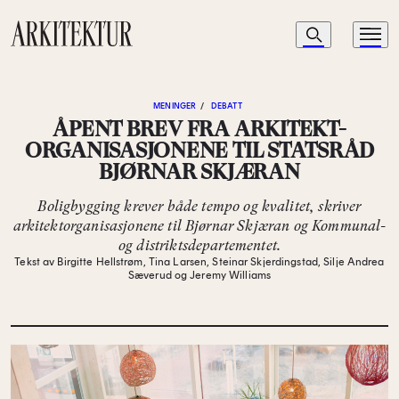
Navigasjon
Søk
Meny
Til startsiden
MENINGER
/
DEBATT
ÅPENT BREV FRA ARKITEKT-
ORGANISASJONENE TIL STATSRÅD
BJØRNAR SKJÆRAN
Boligbygging krever både tempo og kvalitet, skriver
arkitektorganisasjonene til Bjørnar Skjæran og Kommunal-
og distriktsdepartementet.
Tekst av Birgitte Hellstrøm, Tina Larsen, Steinar Skjerdingstad, Silje Andrea
Sæverud og Jeremy Williams