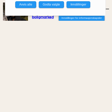
Avvis alle
Godta valgte
Innstillinger
MENINGER
/
DEBATT
Det er noe pillråttent med dagens
boligmarked
Innstillinger for informasjonskapsler
Av Luis Lautaro Espinoza
MENINGER
/
DEBATT
Overdrevne tryllestaver i en skiftende
økonomi
Av Carlos Henriquez
MENINGER
/
DEBATT
Hva trenger samfunnet arkitekter til?
Av Joana Sá Lima
MENINGER
/
DEBATT
Ideen om KI som et nøytralt verktøy er død